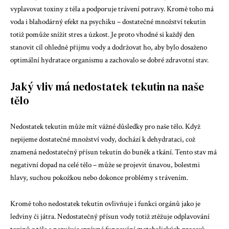
vyplavovat toxiny z těla a podporuje trávení potravy. Kromě toho má
voda i blahodárný efekt na psychiku – dostatečné množství tekutin
totiž pomůže snížit stres a úzkost. Je proto vhodné si každý den
stanovit cíl ohledně přijmu vody a dodržovat ho, aby bylo dosaženo
optimální hydratace organismu a zachovalo se dobré zdravotní stav.
Jaký vliv má nedostatek tekutin na naše
tělo
Nedostatek tekutin může mít vážné důsledky pro naše tělo. Když
nepijeme dostatečné množství vody, dochází k dehydrataci, což
znamená nedostatečný přísun tekutin do buněk a tkání. Tento stav má
negativní dopad na celé tělo – může se projevit únavou, bolestmi
hlavy, suchou pokožkou nebo dokonce problémy s trávením.
Kromě toho nedostatek tekutin ovlivňuje i funkci orgánů jako je
ledviny či játra. Nedostatečný přísun vody totiž ztěžuje odplavování