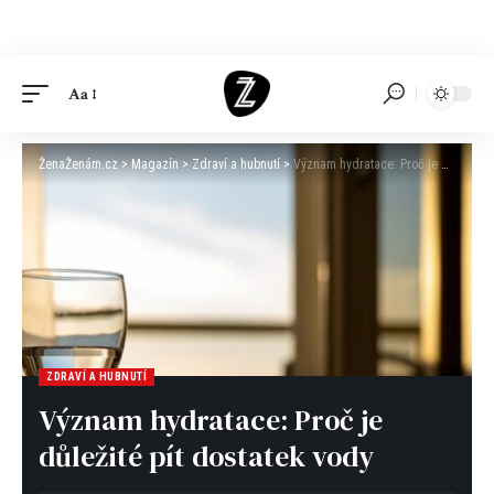
Aa
ŽenaŽenám.cz
>
Magazín
>
Zdraví a hubnutí
>
Význam hydratace: Proč je důležité pít dostatek vody
ZDRAVÍ A HUBNUTÍ
Význam hydratace: Proč je
důležité pít dostatek vody