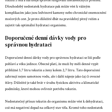
toxinů z těla a narušuje správné fungování metabolických procesů.
Dlouhodobý nedostatek hydratace pak může vést k vážným
komplikacím jako jsou ledvinové kameny nebo chronické onemocnění
močových cest. Je proto důležité dbát na pravidelný pitný režim a
zajistit tak optimální hydrataci organismu.
Doporučené denní dávky vody pro
správnou hydrataci
Doporučené denní dávky vody pro správnou hydrataci se liší podle
pohlaví a věku jedince. Obecně platí, že muži by měli denně vypít
přibližně 3,7 litru tekutin a ženy kolem 2,7 litru. Tato doporučení
zahrnují nejen samotnou vodu, ale i další nápoje jako čaj či ovocné
šťávy. Důležité je také brát v úvahu fyzickou aktivitu a klimatické
podmínky, které mohou ovlivnit potřebu tekutin.
Nedostatečný přísun tekutin do organismu může vést k dehydrataci,
což má negativní dopad na celkový stav těla. Kromě toho nedostatek