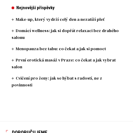
Nejnovější příspěvky
Make-up, který vydrží celý den a nezatíží pleť
Domácí wellness: jak si dopřát relaxaci bez drahého
salonu
Menopauza bez tabu: co čekat a jak si pomoct
První erotická masáž v Praze: co čekat a jak vybrat
salon
Cvičení pro ženy: jak se hýbat s radostí, ne z
povinnosti
DOPORUČUJEME