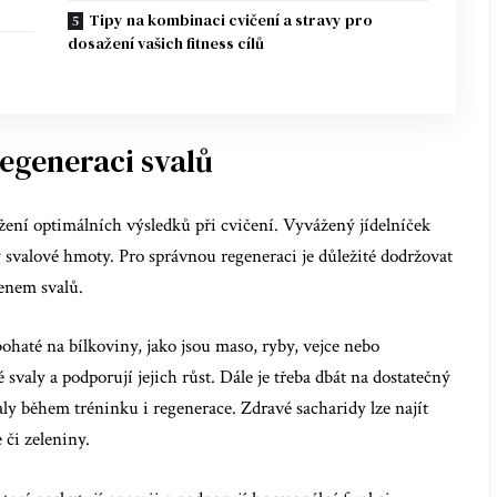
Tipy na kombinaci cvičení a stravy pro
dosažení vašich fitness cílů
regeneraci svalů
žení optimálních výsledků při cvičení. Vyvážený jídelníček
y svalové hmoty. Pro správnou regeneraci je důležité dodržovat
menem svalů.
haté na bílkoviny, jako jsou maso, ryby, vejce nebo
svaly a podporují jejich růst. Dále je třeba dbát na dostatečný
valy během tréninku i regenerace. Zdravé sacharidy lze najít
či zeleniny.