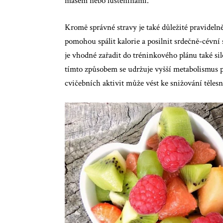
masem nebo luštěninami.
Kromě správné stravy je také důležité pravidelně 
pomohou spálit kalorie a posilnit srdečně-cévní 
je vhodné zařadit do tréninkového plánu také sil
tímto způsobem se udržuje vyšší metabolismus p
cvičebních aktivit může vést ke snižování těles