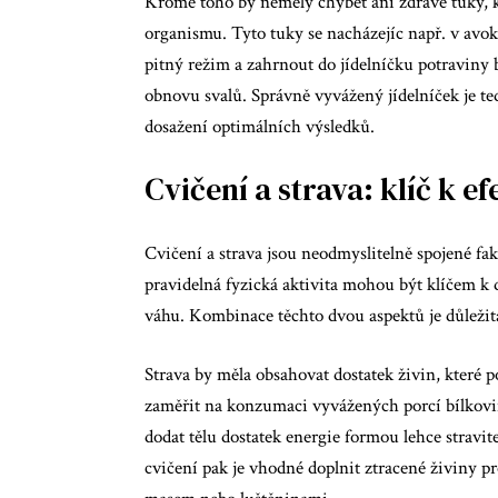
Kromě toho by neměly chybět ani zdravé tuky, k
organismu. Tyto tuky se nacházejíc např. v avoká
pitný režim a zahrnout do jídelníčku potraviny 
obnovu svalů. Správně vyvážený jídelníček je te
dosažení optimálních výsledků.
Cvičení a strava: klíč k e
Cvičení a strava jsou neodmyslitelně spojené fak
pravidelná fyzická aktivita mohou být klíčem k 
váhu. Kombinace těchto dvou aspektů je důležit
Strava by měla obsahovat dostatek živin, které p
zaměřit na konzumaci vyvážených porcí bílkovi
dodat tělu dostatek energie formou lehce stravi
cvičení pak je vhodné doplnit ztracené živiny p