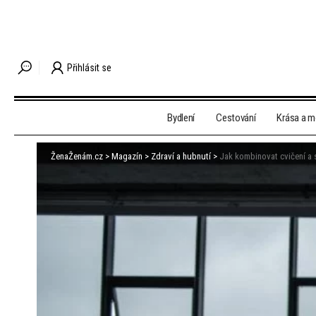
Přihlásit se
Bydlení
Cestování
Krása a 
ŽenaŽenám.cz
>
Magazín
>
Zdraví a hubnutí
>
Jak kombinovat cvičení a 