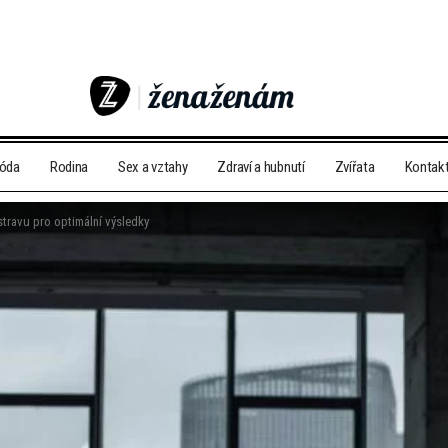
móda
Rodina
Sex a vztahy
Zdraví a hubnutí
Zvířata
Kontak
stravu pro optimální výsledky