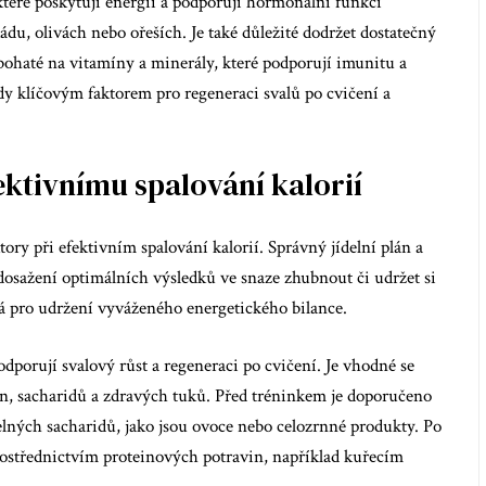
teré poskytují energii a podporují hormonální funkci
du, olivách nebo ořeších. Je také důležité dodržet dostatečný
bohaté na vitamíny a minerály, které podporují imunitu a
dy klíčovým faktorem pro regeneraci svalů po cvičení a
fektivnímu spalování kalorií
tory při efektivním spalování kalorií. Správný jídelní plán a
dosažení optimálních výsledků ve snaze zhubnout či udržet si
á pro udržení vyváženého energetického bilance.
odporují svalový růst a regeneraci po cvičení. Je vhodné se
n, sacharidů a zdravých tuků. Před tréninkem je doporučeno
telných sacharidů, jako jsou ovoce nebo celozrnné produkty. Po
rostřednictvím proteinových potravin, například kuřecím