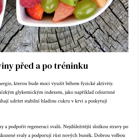
viny před a po tréninku
nergie, kterou bude moci využít během fyzické aktivity.
s nízkým glykemickým indexem, jako například celozrnné
ají udržet stabilní hladinu cukru v krvi a poskytují
y a podpořit regeneraci svalů. Nejdůležitější složkou stravy po
poškozené svaly a podporují růst nových buněk. Dobrou volbou