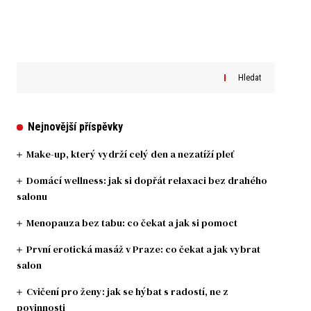
Hledat
Nejnovější příspěvky
Make-up, který vydrží celý den a nezatíží pleť
Domácí wellness: jak si dopřát relaxaci bez drahého
salonu
Menopauza bez tabu: co čekat a jak si pomoct
První erotická masáž v Praze: co čekat a jak vybrat
salon
Cvičení pro ženy: jak se hýbat s radostí, ne z
povinnosti