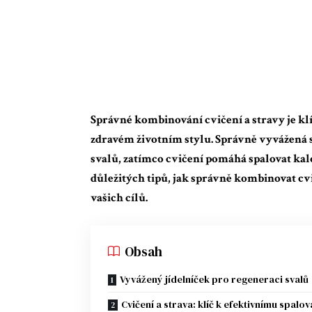
Správné kombinování cvičení a stravy je kl
zdravém životním stylu. Správně vyvážená s
svalů, zatímco cvičení pomáhá spalovat kal
důležitých tipů, jak správně kombinovat cv
vašich cílů.
Obsah
Vyvážený jídelníček pro regeneraci svalů
Cvičení a strava: klíč k efektivnímu spalov