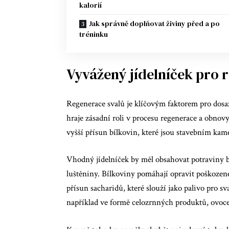
kalorií
Jak správně doplňovat živiny před a po
tréninku
Vyvážený jídelníček pro 
Regenerace svalů je klíčovým faktorem pro dosa
hraje zásadní roli v procesu regenerace a obnov
vyšší přísun bílkovin, které jsou stavebním ka
Vhodný jídelníček by měl obsahovat potraviny bo
luštěniny. Bílkoviny pomáhají opravit poškozené 
přísun sacharidů, které slouží jako palivo pro s
například ve formě celozrnných produktů, ovoce 