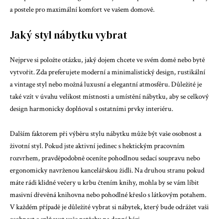
a postele pro maximální komfort ve vašem domově.
Jaký styl nábytku vybrat
Nejprve si položte otázku, jaký dojem chcete ve svém domě nebo bytě
vytvořit. Zda preferujete moderní a minimalistický design, rustikální
a vintage styl nebo možná luxusní a elegantní atmosféru. Důležité je
také vzít v úvahu velikost místnosti a umístění nábytku, aby se celkový
design harmonicky doplňoval s ostatními prvky interiéru.
Dalším faktorem při výběru stylu nábytku může být vaše osobnost a
životní styl. Pokud jste aktivní jedinec s hektickým pracovním
rozvrhem, pravděpodobně oceníte pohodlnou sedací soupravu nebo
ergonomicky navrženou kancelářskou židli. Na druhou stranu pokud
máte rádi klidné večery u krbu čtením knihy, mohla by se vám líbit
masivní dřevěná knihovna nebo pohodlné křeslo s látkovým potahem.
V každém případě je důležité vybrat si nábytek, který bude odrážet vaši