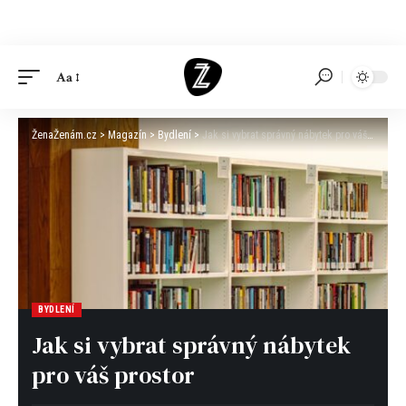
Aa
ŽenaŽenám.cz
>
Magazín
>
Bydlení
>
Jak si vybrat správný nábytek pro váš prostor
BYDLENÍ
Jak si vybrat správný nábytek
pro váš prostor