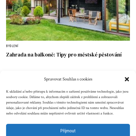
BYDLENÍ
Zahrada na balkoně: Tipy pro městské pěstování
Spravovat Souhlas s cookies
Kontakt
Reklama
Cookies
Ochrana údajů
K ukládání a/nebo přístupu k informacím o zařízení používáme technologie, jako jsou
soubory cookie. Děláme to, abychom zlepšili zážitek z prohlížení a zobrazovali
personalizované reklamy. Souhlas s těmito technologiemi nám umožní zpracovávat
Copyright © 2023 zenazenam.cz
údaje, jako je chování při procházení nebo jedinečná ID na tomto webu. Nesouhlas
nebo odvolání souhlasu může nepříznivě ovlivnit určité vlastnosti a funkce.
Obsah serveru je chráněn autorským právem. Jakékoli užití
obsahu serveru včetně publikování nebo jiného
Příjmout
šíření obsahu serveru je bez písemného souhlasu těchto