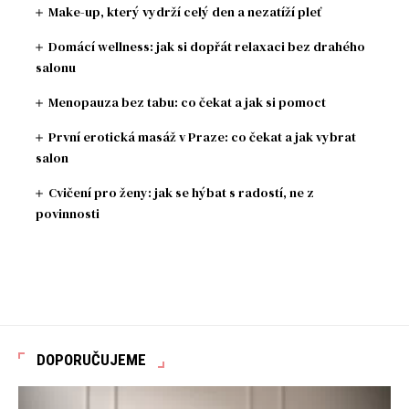
Make-up, který vydrží celý den a nezatíží pleť
Domácí wellness: jak si dopřát relaxaci bez drahého
salonu
Menopauza bez tabu: co čekat a jak si pomoct
První erotická masáž v Praze: co čekat a jak vybrat
salon
Cvičení pro ženy: jak se hýbat s radostí, ne z
povinnosti
DOPORUČUJEME