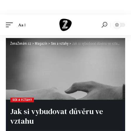
Aa
ŽenaŽenám.cz
>
Magazín
>
Sex a vztahy
>
Jak si vybudovat důvěru ve vztahu
SEX A VZTAHY
Jak si vybudovat důvěru ve
vztahu