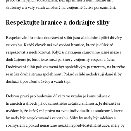
pracovat na jejich zdokonalení. Bez upřímnosti není možné mít
skutečný a trvalý vztah založený na vzájemné úctě a porozumění.
Respektujte hranice a dodržujte sliby
Respektování hranic a dodržování slibů jsou základními pilíři důvěry
ve vztahu. Každý člověk má své osobní hranice, které je důležité
respektovat a neohrožovat. Když si navzájem stanovíme jasné meze a
dodržujeme je, buduje se mezi partnery vzájemný respekt a úcta.
Dodržování slibů pak znamená být spolehlivým partnerem, na kterého
se může druhá strana spolehnout. Pokud si lidé nedodržují dané sliby,
dochází k porušení důvěry a vztah trpí.
Dobrou praxí pro budování důvěry ve vztahu je komunikace o
hranicích a slibech již od samotného začátku známosti. Je důležité si
uvědomit, že každý má právo na svou individualitu a soukromí, které
by měly být respektované i ve vztahu. Sliby by měly být udělány s
rozmyslem a pokud nenastane nějaká nepředvídatelná situace, měly by