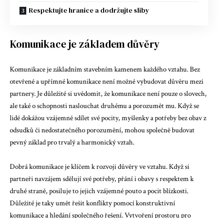
Respektujte hranice a dodržujte sliby
Komunikace je základem důvěry
Komunikace je základním stavebním kamenem každého vztahu. Bez
otevřené a upřímné komunikace není možné vybudovat důvěru mezi
partnery. Je důležité si uvědomit, že komunikace není pouze o slovech,
ale také o schopnosti naslouchat druhému a porozumět mu. Když se
lidé dokážou vzájemně sdílet své pocity, myšlenky a potřeby bez obav z
odsudků či nedostatečného porozumění, mohou společně budovat
pevný základ pro trvalý a harmonický vztah.
Dobrá komunikace je klíčem k rozvoji důvěry ve vztahu. Když si
partneři navzájem sdělují své potřeby, přání i obavy s respektem k
druhé straně, posiluje to jejich vzájemné pouto a pocit blízkosti.
Důležité je taky umět řešit konflikty pomocí konstruktivní
komunikace a hledání společného řešení. Vytvoření prostoru pro