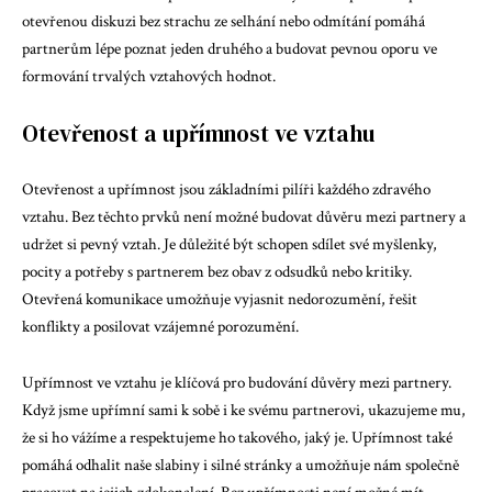
otevřenou diskuzi bez strachu ze selhání nebo odmítání pomáhá
partnerům lépe poznat jeden druhého a budovat pevnou oporu ve
formování trvalých vztahových hodnot.
Otevřenost a upřímnost ve vztahu
Otevřenost a upřímnost jsou základními pilíři každého zdravého
vztahu. Bez těchto prvků není možné budovat důvěru mezi partnery a
udržet si pevný vztah. Je důležité být schopen sdílet své myšlenky,
pocity a potřeby s partnerem bez obav z odsudků nebo kritiky.
Otevřená komunikace umožňuje vyjasnit nedorozumění, řešit
konflikty a posilovat vzájemné porozumění.
Upřímnost ve vztahu je klíčová pro budování důvěry mezi partnery.
Když jsme upřímní sami k sobě i ke svému partnerovi, ukazujeme mu,
že si ho vážíme a respektujeme ho takového, jaký je. Upřímnost také
pomáhá odhalit naše slabiny i silné stránky a umožňuje nám společně