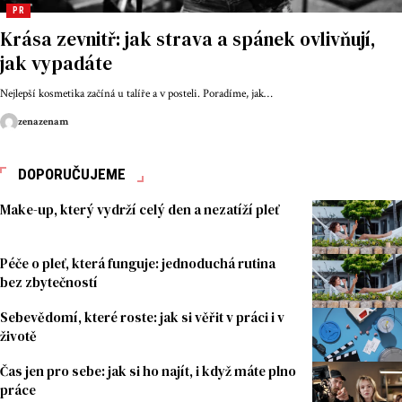
PR
Krása zevnitř: jak strava a spánek ovlivňují,
jak vypadáte
Nejlepší kosmetika začíná u talíře a v posteli. Poradíme, jak
…
zenazenam
DOPORUČUJEME
Make-up, který vydrží celý den a nezatíží pleť
Péče o pleť, která funguje: jednoduchá rutina
bez zbytečností
Sebevědomí, které roste: jak si věřit v práci i v
životě
Čas jen pro sebe: jak si ho najít, i když máte plno
práce