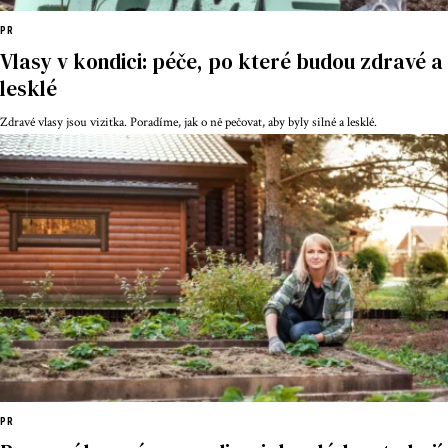
PR
Vlasy v kondici: péče, po které budou zdravé a
lesklé
Zdravé vlasy jsou vizitka. Poradíme, jak o ně pečovat, aby byly silné a lesklé.
PR