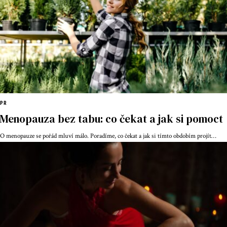
PR
Menopauza bez tabu: co čekat a jak si pomoct
O menopauze se pořád mluví málo. Poradíme, co čekat a jak si tímto obdobím projít
…