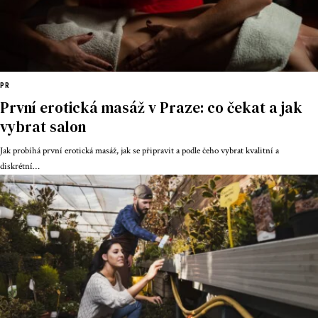
PR
První erotická masáž v Praze: co čekat a jak
vybrat salon
Jak probíhá první erotická masáž, jak se připravit a podle čeho vybrat kvalitní a
diskrétní
…