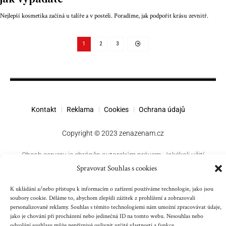
Nejlepší kosmetika začíná u talíře a v posteli. Poradíme, jak podpořit krásu zevnitř.
1
2
3
Kontakt
Reklama
Cookies
Ochrana údajů
Copyright © 2023 zenazenam.cz
Obsah serveru je chráněn autorským právem. Jakékoli užití
obsahu serveru včetně publikování nebo jiného
Spravovat Souhlas s cookies
šíření obsahu serveru je bez písemného souhlasu těchto
K ukládání a/nebo přístupu k informacím o zařízení používáme technologie, jako jsou
společností zakázáno.
soubory cookie. Děláme to, abychom zlepšili zážitek z prohlížení a zobrazovali
personalizované reklamy. Souhlas s těmito technologiemi nám umožní zpracovávat údaje,
jako je chování při procházení nebo jedinečná ID na tomto webu. Nesouhlas nebo
Související magazíny pro ženy a příběhy:
odvolání souhlasu může nepříznivě ovlivnit určité vlastnosti a funkce.