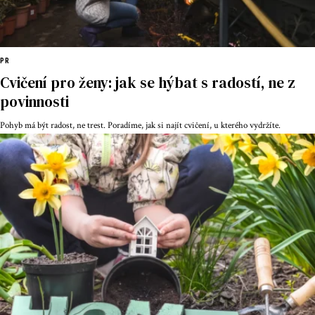
PR
Cvičení pro ženy: jak se hýbat s radostí, ne z
povinnosti
Pohyb má být radost, ne trest. Poradíme, jak si najít cvičení, u kterého vydržíte.