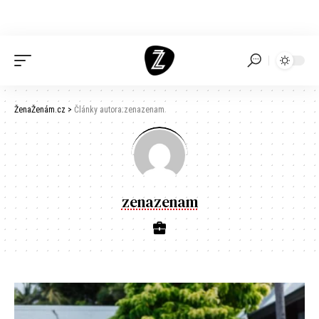
ŽenaŽenám.cz
>
Články autora:zenazenam
zenazenam