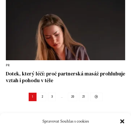
PR
Dotek, který léčí: proč partnerská masáž prohlubuje
vztah i pohodu v těle
1
2
3
…
20
21
Spravovat Souhlas s cookies