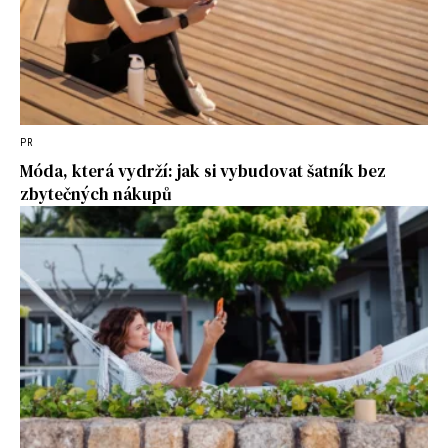
PR
Móda, která vydrží: jak si vybudovat šatník bez
zbytečných nákupů