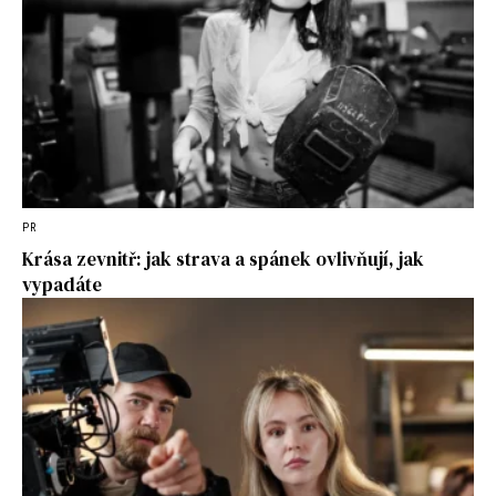
PR
Krása zevnitř: jak strava a spánek ovlivňují, jak
vypadáte