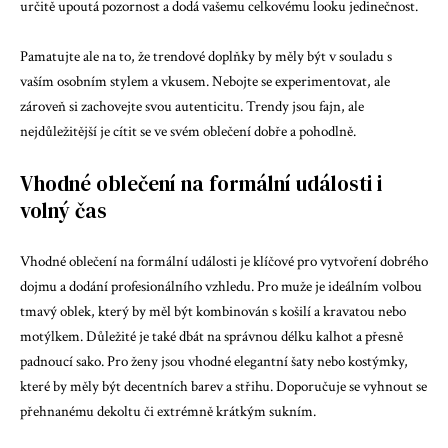
určitě upoutá pozornost a dodá vašemu celkovému looku jedinečnost.
Pamatujte ale na to, že trendové doplňky by měly být v souladu s
vaším osobním stylem a vkusem. Nebojte se experimentovat, ale
zároveň si zachovejte svou autenticitu. Trendy jsou fajn, ale
nejdůležitější je cítit se ve svém oblečení dobře a pohodlně.
Vhodné oblečení na formální události i
volný čas
Vhodné oblečení na formální události je klíčové pro vytvoření dobrého
dojmu a dodání profesionálního vzhledu. Pro muže je ideálním volbou
tmavý oblek, který by měl být kombinován s košilí a kravatou nebo
motýlkem. Důležité je také dbát na správnou délku kalhot a přesně
padnoucí sako. Pro ženy jsou vhodné elegantní šaty nebo kostýmky,
které by měly být decentních barev a střihu. Doporučuje se vyhnout se
přehnanému dekoltu či extrémně krátkým sukním.