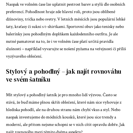
Naopak ve volném čase lze uplatnit pestrost barev a stylů dle osobních
preferencí. Pohodlnost hraje zde hlavní roli, proto jsou oblíbené
džínoviny, trička nebo svetry. V letních měsících jsou populární lehké
šaty, kraťasy či sukni s t-shirtkami. Sportovní obuv jako tenisky nebo
balerínky jsou pohodlným doplňkem každodenního outfitu. Je ale
nutné pamatovat na to, že i ve volném čase platí určitá pravidla
slušnosti – například vyvarujte se nošení pyžama na veřejnosti či příliš
vyzývavého oblečení.
Stylový a pohodlný – jak najít rovnováhu
ve svém šatníku
Mít stylový a pohodlný šatník je pro mnoho lidí výzvou. Často se
stává, že buď máme plnou skříň oblečení, které nám sice vyhovuje z
hlediska pohodlí, ale na druhou stranu nám chybí vkus a styl. Nebo
naopak investujeme do módních kousků, které jsou sice trendy a
moderní, ale přitom nejsme schopni se v nich cítit opravdu dobře. Jak
najít rovnováhu mezi těmito dvěma aspekty?