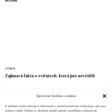
účelně
ZVÍŘATA
Zajímavá fakta o zvířatech, která jste nevěděli
Spravovat Souhlas s cookies
Kontakt
Reklama
Cookies
Ochrana údajů
K ukládání a/nebo přístupu k informacím o zařízení používáme technologie, jako jsou
soubory cookie. Děláme to, abychom zlepšili zážitek z prohlížení a zobrazovali