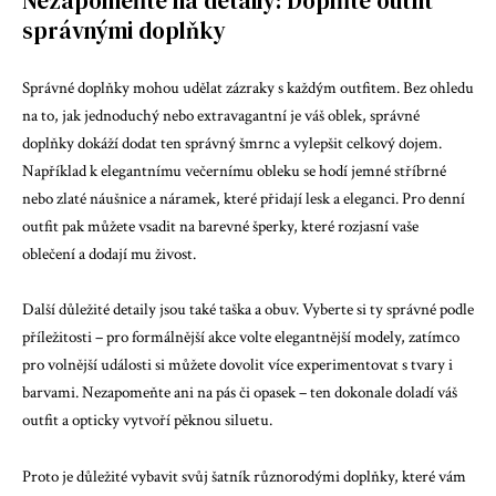
Nezapomeňte na detaily: Doplňte outfit
správnými doplňky
Správné doplňky mohou udělat zázraky s každým outfitem. Bez ohledu
na to, jak jednoduchý nebo extravagantní je váš oblek, správné
doplňky dokáží dodat ten správný šmrnc a vylepšit celkový dojem.
Například k elegantnímu večernímu obleku se hodí jemné stříbrné
nebo zlaté náušnice a náramek, které přidají lesk a eleganci. Pro denní
outfit pak můžete vsadit na barevné šperky, které rozjasní vaše
oblečení a dodají mu živost.
Další důležité detaily jsou také taška a obuv. Vyberte si ty správné podle
příležitosti – pro formálnější akce volte elegantnější modely, zatímco
pro volnější události si můžete dovolit více experimentovat s tvary i
barvami. Nezapomeňte ani na pás či opasek – ten dokonale doladí váš
outfit a opticky vytvoří pěknou siluetu.
Proto je důležité vybavit svůj šatník různorodými doplňky, které vám