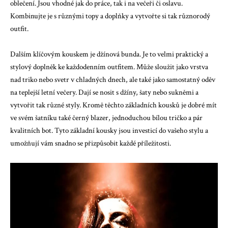
oblečení. Jsou vhodné jak do práce, tak i na večeři či oslavu.
Kombinujte je s různými topy a doplňky a vytvořte si tak různorodý
outfit.
Dalším klíčovým kouskem je džínová bunda. Je to velmi praktický a
stylový doplněk ke každodenním outfitem. Může sloužit jako vrstva
nad triko nebo svetr v chladných dnech, ale také jako samostatný oděv
na teplejší letní večery. Dají se nosit s džíny, šaty nebo sukněmi a
vytvořit tak různé styly. Kromě těchto základních kousků je dobré mít
ve svém šatníku také černý blazer, jednoduchou bílou tričko a pár
kvalitních bot. Tyto základní kousky jsou investicí do vašeho stylu a
umožňují vám snadno se přizpůsobit každé příležitosti.