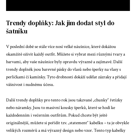
Trendy doplňky: Jak jim dodat styl do
šatníku
V poslední době se stále více nosí velké náušnice, které dokážou
okamžitě oživit každý outfit. Můžete si vybrat mezi různými tvary a
barvami, aby vaše náušnice byly opravdu výrazné a zajímavé. Další
trendy doplněk jsou barevné pásky do vlasů nebo šperky na vlasy s
perličkami či kamínky. Tyto drobnosti dokáží udělat zázraky a přidají
vášnivost i nudnému účesu.
Další trendy doplňky pro tento rok jsou takzvané „chunky“ řetízky
nebo náramky. Jsou to masivní kousky šperků, které se hodí ke
každodenním i večerním outfitům. Pokud chcete být ještě
originálnější, můžete si pořídit tzv. „statement“ kabelku – ta je obvykle
velikých rozměrů a má výrazný design nebo vzor. Tento typ kabelky