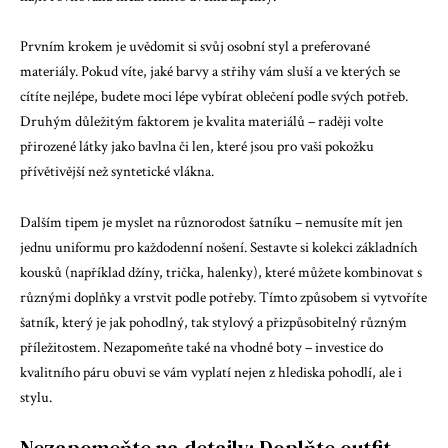
Prvním krokem je uvědomit si svůj osobní styl a preferované
materiály. Pokud víte, jaké barvy a střihy vám sluší a ve kterých se
cítíte nejlépe, budete moci lépe vybírat oblečení podle svých potřeb.
Druhým důležitým faktorem je kvalita materiálů – raději volte
přirozené látky jako bavlna či len, které jsou pro vaši pokožku
přívětivější než syntetické vlákna.
Dalším tipem je myslet na různorodost šatníku – nemusíte mít jen
jednu uniformu pro každodenní nošení. Sestavte si kolekci základních
kousků (například džíny, trička, halenky), které můžete kombinovat s
různými doplňky a vrstvit podle potřeby. Tímto způsobem si vytvoříte
šatník, který je jak pohodlný, tak stylový a přizpůsobitelný různým
příležitostem. Nezapomeňte také na vhodné boty – investice do
kvalitního páru obuvi se vám vyplatí nejen z hlediska pohodlí, ale i
stylu.