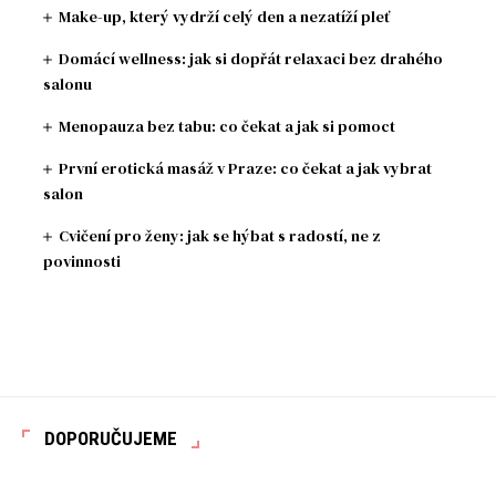
Make-up, který vydrží celý den a nezatíží pleť
Domácí wellness: jak si dopřát relaxaci bez drahého
salonu
Menopauza bez tabu: co čekat a jak si pomoct
První erotická masáž v Praze: co čekat a jak vybrat
salon
Cvičení pro ženy: jak se hýbat s radostí, ne z
povinnosti
DOPORUČUJEME