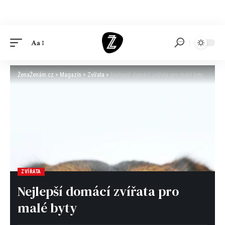
Aa
ŽenaŽenám.cz
>
Magazín
>
Zvířata
>
Nejlepší domácí zvířata pro malé byty
ZVÍŘATA
Nejlepší domácí zvířata pro
malé byty