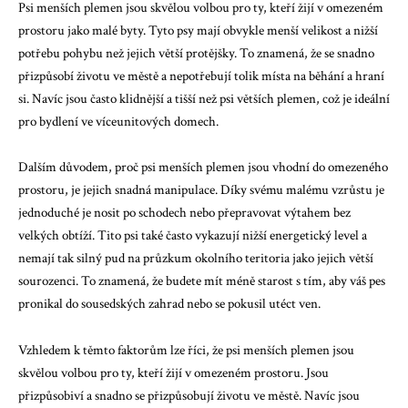
Psi menších plemen jsou skvělou volbou pro ty, kteří žijí v omezeném
prostoru jako malé byty. Tyto psy mají obvykle menší velikost a nižší
potřebu pohybu než jejich větší protějšky. To znamená, že se snadno
přizpůsobí životu ve městě a nepotřebují tolik místa na běhání a hraní
si. Navíc jsou často klidnější a tišší než psi větších plemen, což je ideální
pro bydlení ve víceunitových domech.
Dalším důvodem, proč psi menších plemen jsou vhodní do omezeného
prostoru, je jejich snadná manipulace. Díky svému malému vzrůstu je
jednoduché je nosit po schodech nebo přepravovat výtahem bez
velkých obtíží. Tito psi také často vykazují nižší energetický level a
nemají tak silný pud na průzkum okolního teritoria jako jejich větší
sourozenci. To znamená, že budete mít méně starost s tím, aby váš pes
pronikal do sousedských zahrad nebo se pokusil utéct ven.
Vzhledem k těmto faktorům lze říci, že psi menších plemen jsou
skvělou volbou pro ty, kteří žijí v omezeném prostoru. Jsou
přizpůsobiví a snadno se přizpůsobují životu ve městě. Navíc jsou