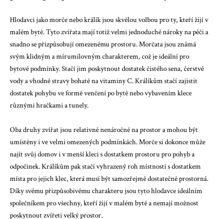
Hlodavci jako morče nebo králík jsou skvělou volbou pro ty, kteří žijí v
malém bytě. Tyto zvířata mají totiž velmi jednoduché nároky na péči a
snadno se přizpůsobují omezenému prostoru. Morčata jsou známá
svým klidným a mírumilovným charakterem, což je ideální pro
bytové podmínky. Stačí jim poskytnout dostatek čistého sena, čerstvé
vody a vhodné stravy bohaté na vitaminy C. Králíkům stačí zajistit
dostatek pohybu ve formě venčení po bytě nebo vybavením klece
různými hračkami a tunely.
Oba druhy zvířat jsou relativně nenáročné na prostor a mohou být
umístěny i ve velmi omezených podmínkách. Morče si dokonce může
najít svůj domov i v menší kleci s dostatkem prostoru pro pohyb a
odpočinek. Králíkům pak stačí vyhrazený roh místnosti s dostatkem
místa pro jejich klec, která musí být samozřejmě dostatečně prostorná.
Díky svému přizpůsobivému charakteru jsou tyto hlodavce ideálním
společníkem pro všechny, kteří žijí v malém bytě a nemají možnost
poskytnout zvířeti velký prostor.