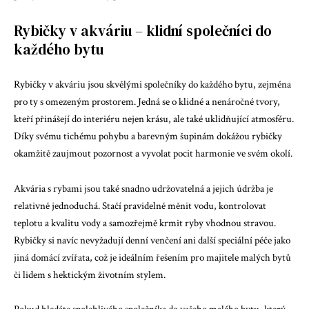
Rybičky v akváriu – klidní společníci do
každého bytu
Rybičky v akváriu jsou skvělými společníky do každého bytu, zejména
pro ty s omezeným prostorem. Jedná se o klidné a nenáročné tvory,
kteří přinášejí do interiéru nejen krásu, ale také uklidňující atmosféru.
Díky svému tichému pohybu a barevným šupinám dokážou rybičky
okamžitě zaujmout pozornost a vyvolat pocit harmonie ve svém okolí.
Akvária s rybami jsou také snadno udržovatelná a jejich údržba je
relativně jednoduchá. Stačí pravidelně měnit vodu, kontrolovat
teplotu a kvalitu vody a samozřejmě krmit ryby vhodnou stravou.
Rybičky si navíc nevyžadují denní venčení ani další speciální péče jako
jiná domácí zvířata, což je ideálním řešením pro majitele malých bytů
či lidem s hektickým životním stylem.