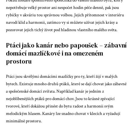
Pokud hledáte spolehlivého společníka do vašeho malého bytu, který
nepotřebuje velký prostor ani nespočet hodin péče denně, pak jsou
rybičky v akváriu tou správnou volbou. Jejich přítomnost v interiéru
navodí klid a harmonii, zatímco vy si můžete užívat jejich krásy a
pozorovat jejich tichý život pod hladinou vlastního malého světa.
Ptáci jako kanár nebo papoušek – zábavní
domácí mazlíčkové i na omezeném
prostoru
Ptáci jsou skvělými domácími mazlíčky pro ty, kteří žijí v malých
bytech. Existuje mnoho druhů ptáků, které se dají chovat jako zábavné
a společenské domácí zvířata. Například kanár je jedním z
nejoblíbenějších ptáků pro domácí chov. Jsou to krásně zpívající
tvorové, kteří dokážou přinést do bytu radost a harmonii svým
melodickým hlasem. Kanáry lze snadno chovat v klecích a vyžadují
minimálně prostoru.