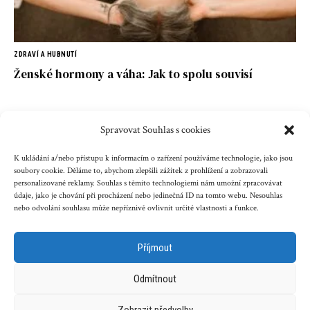
ZDRAVÍ A HUBNUTÍ
Ženské hormony a váha: Jak to spolu souvisí
Spravovat Souhlas s cookies
Kontakt
Reklama
Cookies
Ochrana údajů
K ukládání a/nebo přístupu k informacím o zařízení používáme technologie, jako jsou
soubory cookie. Děláme to, abychom zlepšili zážitek z prohlížení a zobrazovali
personalizované reklamy. Souhlas s těmito technologiemi nám umožní zpracovávat
Copyright © 2023 zenazenam.cz
údaje, jako je chování při procházení nebo jedinečná ID na tomto webu. Nesouhlas
nebo odvolání souhlasu může nepříznivě ovlivnit určité vlastnosti a funkce.
Obsah serveru je chráněn autorským právem. Jakékoli užití
obsahu serveru včetně publikování nebo jiného
Příjmout
šíření obsahu serveru je bez písemného souhlasu těchto
společností zakázáno.
Odmítnout
Zobrazit předvolby