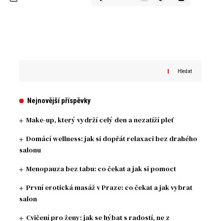
Hledat
Nejnovější příspěvky
Make-up, který vydrží celý den a nezatíží pleť
Domácí wellness: jak si dopřát relaxaci bez drahého
salonu
Menopauza bez tabu: co čekat a jak si pomoct
První erotická masáž v Praze: co čekat a jak vybrat
salon
Cvičení pro ženy: jak se hýbat s radostí, ne z