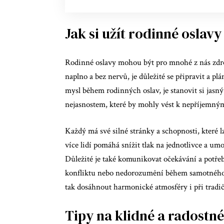
Jak si užít rodinné oslav
Rodinné oslavy mohou být pro mnohé z nás zdroj
naplno a bez nervů, je důležité se připravit a p
mysl během rodinných oslav, je stanovit si jas
nejasnostem, které by mohly vést k nepříjemný
Každý má své silné stránky a schopnosti, které l
více lidí pomáhá snížit tlak na jednotlivce a u
Důležité je také komunikovat očekávání a potře
konfliktu nebo nedorozumění během samotného 
tak dosáhnout harmonické atmosféry i při tradi
Tipy na klidné a radostné