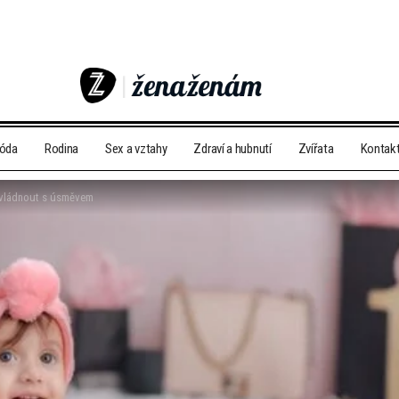
móda
Rodina
Sex a vztahy
Zdraví a hubnutí
Zvířata
Kontak
 zvládnout s úsměvem