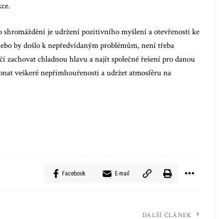
kce.
 shromáždění je udržení pozitivního myšlení a otevřenosti ke
 nebo by došlo k nepředvídaným problémům, není třeba
čí zachovat chladnou hlavu a najít společné řešení pro danou
konat veškeré nepřimhouřenosti a udržet atmosféru na
Facebook
E-mail
DALŠÍ ČLÁNEK