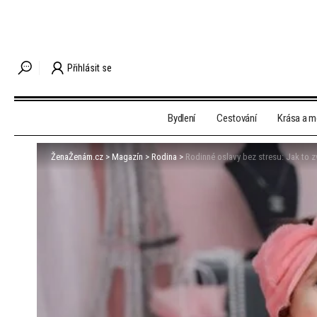
Přihlásit se
Bydlení
Cestování
Krása a 
ŽenaŽenám.cz
>
Magazín
>
Rodina
>
Rodinné oslavy bez stresu: Jak to