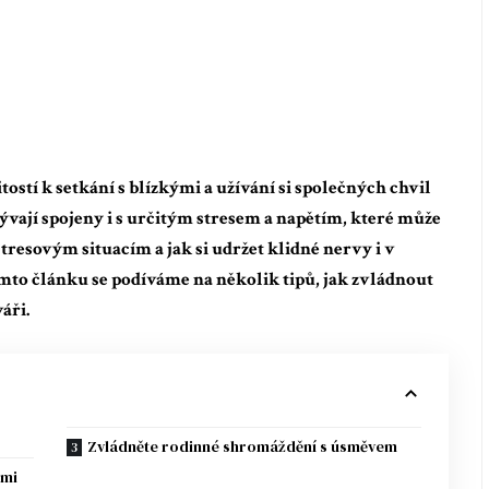
ostí k setkání s blízkými a užívání si společných chvil
bývají spojeny i s určitým stresem a napětím, které může
tresovým situacím a jak si udržet klidné nervy i v
to článku se podíváme na několik tipů, jak zvládnout
áři.
Zvládněte rodinné shromáždění s úsměvem
ými