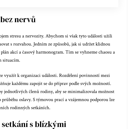
y bez nervů
em stresu a nervozity. Abychom si však tyto události užili
lánovat s rozvahou. Jedním ze způsobů, jak si udržet klidnou
ný plán akcí a časový harmonogram. Tím se vyhneme chaosu a
m situacím.
ze využít k organizaci události. Rozdělení povinností mezi
možňuje každému zapojit se do příprav podle svých možností.
by jednotlivých členů rodiny, aby se minimalizovala možnost
průběhu oslavy. S týmovou prací a vzájemnou podporou lze
čních rodinných setkáních.
 setkání s blízkými