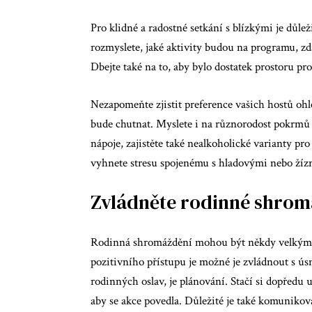
Pro klidné a radostné setkání s blízkými je důl
rozmyslete, jaké aktivity budou na programu, zda
Dbejte také na to, aby bylo dostatek prostoru p
Nezapomeňte zjistit preference vašich hostů ohl
bude chutnat. Myslete i na různorodost pokrmů 
nápoje, zajistěte také nealkoholické varianty pro t
vyhnete stresu spojenému s hladovými nebo žízniv
Zvládněte rodinné shro
Rodinná shromáždění mohou být někdy velkým zdr
pozitivního přístupu je možné je zvládnout s ú
rodinných oslav, je plánování. Stačí si dopředu u
aby se akce povedla. Důležité je také komunikova