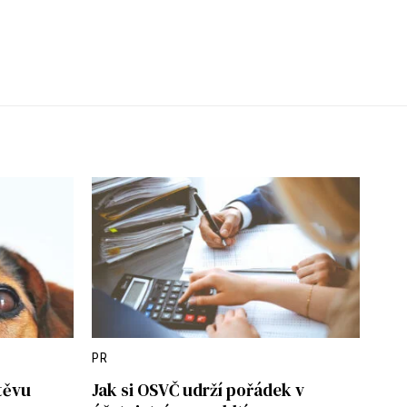
PR
těvu
Jak si OSVČ udrží pořádek v