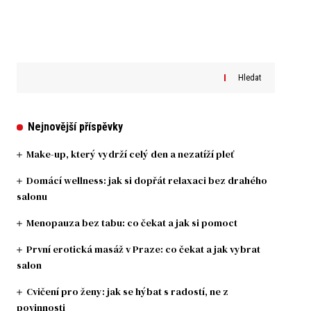
Hledat
Nejnovější příspěvky
Make-up, který vydrží celý den a nezatíží pleť
Domácí wellness: jak si dopřát relaxaci bez drahého
salonu
Menopauza bez tabu: co čekat a jak si pomoct
První erotická masáž v Praze: co čekat a jak vybrat
salon
Cvičení pro ženy: jak se hýbat s radostí, ne z
povinnosti