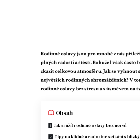
Rodinné oslavy jsou pro mnohé z nás příležit
plných radosti a štěstí. Bohužel však často 
zkazit celkovou atmosféru. Jak se vyhnout s
největších rodinných shromážděních? V tom
rodinné oslavy bez stresu a s úsměvem na tv
Obsah
Jak si užít rodinné oslavy bez nervů
Tipy na klidné a radostné setkání s blízk