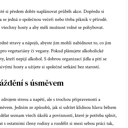
ežité si předem dobře naplánovat průběh akce. Dopředu si
 se jedná o společnou večeři nebo třeba piknik v přírodě.
ro všechny hosty a aby měli možnost volně se pohybovat.
edně stravy a nápojů, abyste jim mohli nabídnout to, co jim
pro vegetariány či vegany. Pokud plánujete alkoholické
y, kteří nepijí alkohol. S dobrou organizací jídla a pití se
ými hosty a užijete si společné setkání bez starostí.
máždění s úsměvem
ojem stresu a napětí, ale s trochou připravenosti a
směvem. Jedním ze způsobů, jak si udržet klidnou hlavu během
dělat seznam všech úkolů a povinností, které je potřeba splnit,
t s ostatními členy rodiny a rozdělit si mezi sebou práci tak,