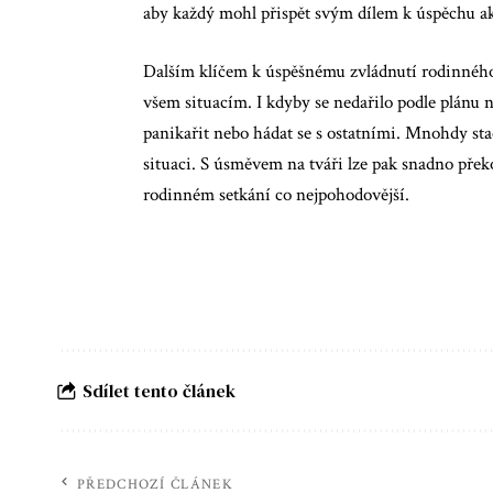
aby každý mohl přispět svým dílem k úspěchu a
Dalším klíčem k úspěšnému zvládnutí rodinného
všem situacím. I kdyby se nedařilo podle plánu
panikařit nebo hádat se s ostatními. Mnohdy sta
situaci. S úsměvem na tváři lze pak snadno pře
rodinném setkání co nejpohodovější.
Sdílet tento článek
PŘEDCHOZÍ ČLÁNEK