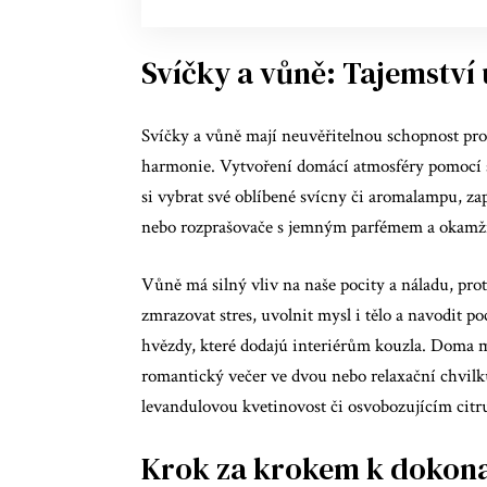
Svíčky a vůně: Tajemství
Svíčky a vůně mají neuvěřitelnou schopnost pro
harmonie. Vytvoření domácí atmosféry pomocí sv
si vybrat své oblíbené svícny či aromalampu, za
nebo rozprašovače s jemným parfémem a okamžit
Vůně má silný vliv na naše pocity a náladu, pr
zmrazovat stres, uvolnit mysl i tělo a navodit po
hvězdy, které dodajú interiérům kouzla. Doma m
romantický večer ve dvou nebo relaxační chvilk
levandulovou kvetinovost či osvobozujícím cit
Krok za krokem k dokona