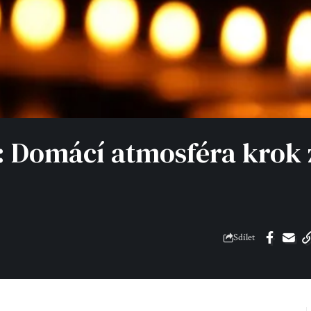
í: Domácí atmosféra krok 
Sdílet