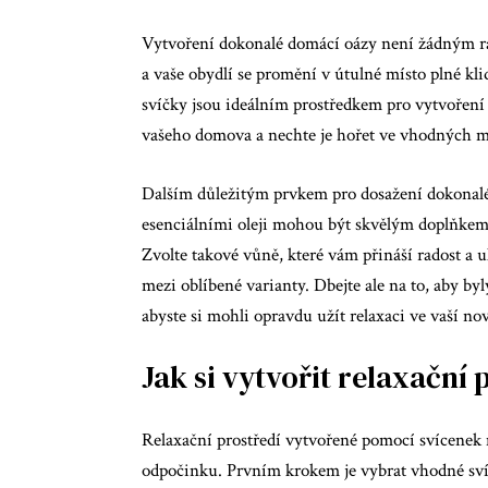
Vytvoření dokonalé domácí oázy není žádným ra
a vaše obydlí se promění v útulné místo plné kl
svíčky jsou ideálním prostředkem pro vytvoření i
vašeho domova a nechte je hořet ve vhodných mí
Dalším důležitým prvkem pro dosažení dokonalé
esenciálními oleji mohou být skvělým doplňkem, 
Zvolte takové vůně, které vám přináší radost a uk
mezi oblíbené varianty. Dbejte ale na to, aby by
abyste si mohli opravdu užít relaxaci ve vaší no
Jak si vytvořit relaxační
Relaxační prostředí vytvořené pomocí svícenek 
odpočinku. Prvním krokem je vybrat vhodné svíč