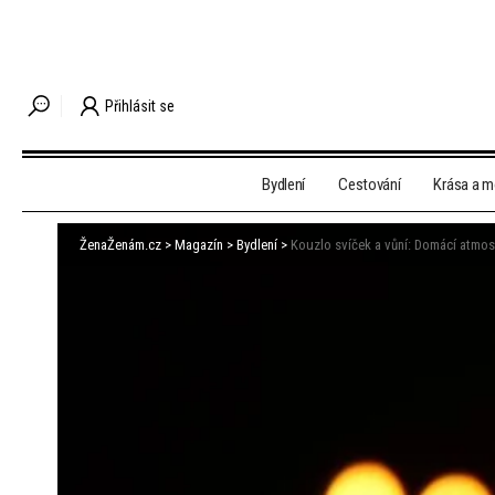
Přihlásit se
Bydlení
Cestování
Krása a 
ŽenaŽenám.cz
>
Magazín
>
Bydlení
>
Kouzlo svíček a vůní: Domácí atmos