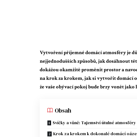
Vytvoření příjemné domácí atmosféry je důl
nejjednodušších způsobů, jak dosáhnout této
dokážou okamžitě proměnit prostor a navodi
na krok za krokem, jak si vytvořit domácí o
že vaše obývací pokoj bude brzy vonět jako
Obsah
Svíčky a vůně: Tajemství útulné atmosféry
Krok za krokem k dokonalé domácí oáze