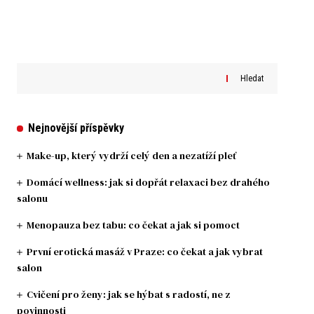
Hledat
Nejnovější příspěvky
Make-up, který vydrží celý den a nezatíží pleť
Domácí wellness: jak si dopřát relaxaci bez drahého
salonu
Menopauza bez tabu: co čekat a jak si pomoct
První erotická masáž v Praze: co čekat a jak vybrat
salon
Cvičení pro ženy: jak se hýbat s radostí, ne z
povinnosti