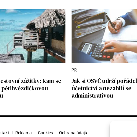
PR
estovní zážitky: Kam se
Jak si OSVČ udrží pořáde
o pětihvězdičkovou
účetnictví a nezahltí se
u
administrativou
ntakt
Reklama
Cookies
Ochrana údajů