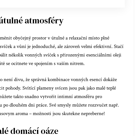
 útulné atmosféry
měnit obyčejný prostor v útulné a relaxační místo plné
íček a vůní je jednoduché, ale zároveň velmi efektivní. Stačí
pálit několik vonných svíček s přirozenými esenciálními oleji
ě se ocitnete ve spojením s vaším nitrem.
oto není divu, že správná kombinace vonných esencí dokáže
cit pohody. Svítící plameny svícen jsou pak jako malé teplé
ůžete takto snadno vytvořit intimní atmosféru pro
u po dlouhém dni práce. Své smysly můžete rozzvučet např.
rusovym aroma – možnosti jsou skutekne nepreberne!
lé domácí oáze