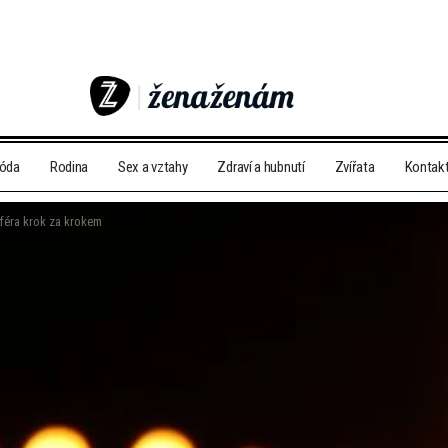
móda
Rodina
Sex a vztahy
Zdraví a hubnutí
Zvířata
Kontak
féra krok za krokem