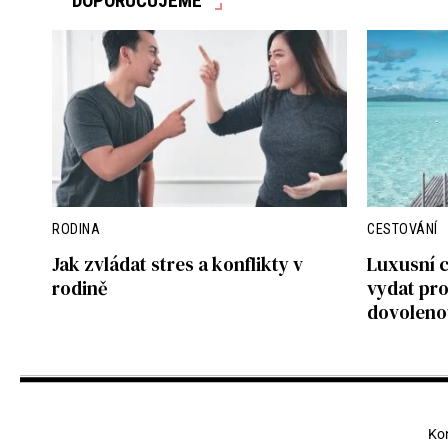
DOPORUČUJEME
RODINA
CESTOVÁNÍ
Jak zvládat stres a konflikty v
Luxusní c
rodině
vydat pr
dovoleno
Ko