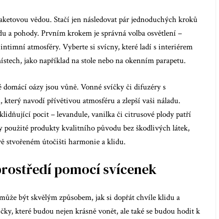
ketovou vědou. Stačí jen následovat pár jednoduchých kroků
idu a pohody. Prvním krokem je správná volba osvětlení –
ntimní atmosféry. Vyberte si svícny, které ladí s interiérem
stech, jako například na stole nebo na okenním parapetu.
 domácí oázy jsou vůně. Vonné svíčky či difuzéry s
který navodí přívětivou atmosféru a zlepší vaši náladu.
lidňující pocit – levandule, vanilka či citrusové plody patří
ly použité produkty kvalitního původu bez škodlivých látek,
vě stvořeném útočišti harmonie a klidu.
 prostředí pomocí svícenek
může být skvělým způsobem, jak si dopřát chvíle klidu a
ky, které budou nejen krásně vonět, ale také se budou hodit k