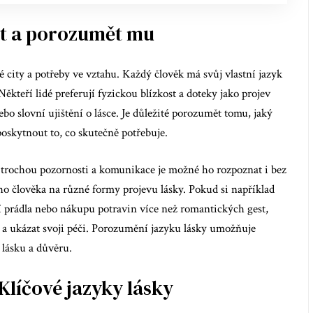
at a porozumět mu
vé city a potřeby ve vztahu. Každý člověk má svůj vlastní jazyk
 Někteří lidé preferují fyzickou blízkost a doteky jako projev
ebo slovní ujištění o lásce. Je důležité porozumět tomu, jaký
poskytnout to, co skutečně potřebuje.
 trochou pozornosti a komunikace je možné ho rozpoznat i bez
ého člověka na různé formy projevu lásky. Pokud si například
 prádla nebo nákupu potravin více než romantických gest,
t a ukázat svoji péči. Porozumění jazyku lásky umožňuje
 lásku a důvěru.
 Klíčové jazyky lásky