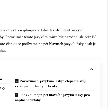
ro zdravé a naplňující vztahy. Každý člověk má svůj
řeby. Porozumět těmto jazykům může být náročné, ale přináší
to článku se podíváme na pět hlavních jazyků lásky a jak je
ahu.
mu
Porozumění jazykům lásky: Zlepšete svůj
vztah jednoduchými kroky
ásky
Prozkoumejte pět hlavních jazyků lásky pro
naplněné vztahy