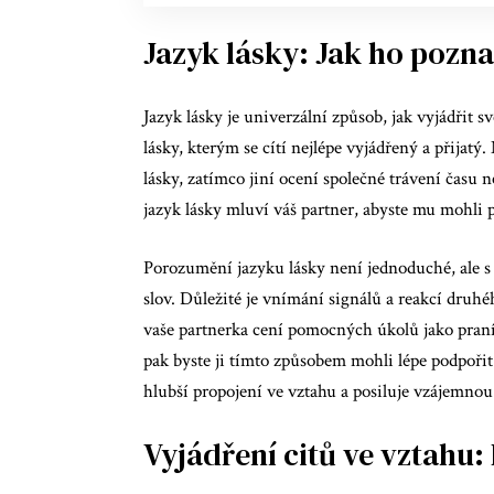
Jazyk lásky: Jak ho pozn
Jazyk lásky je univerzální způsob, jak vyjádřit s
lásky, kterým se cítí nejlépe vyjádřený a přijatý.
lásky, zatímco jiní ocení společné trávení času n
jazyk lásky mluví váš partner, abyste mu mohli 
Porozumění jazyku lásky není jednoduché, ale s
slov. Důležité je vnímání signálů a reakcí druh
vaše partnerka cení pomocných úkolů jako praní
pak byste ji tímto způsobem mohli lépe podpoři
hlubší propojení ve vztahu a posiluje vzájemnou
Vyjádření citů ve vztahu: