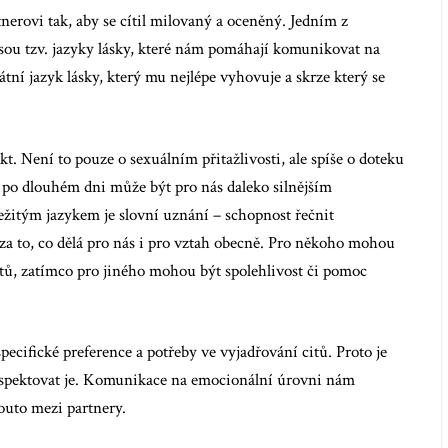
rtnerovi tak, aby se cítil milovaný a oceněný. Jedním z
jsou tzv. jazyky lásky, které nám pomáhají komunikovat na
ní jazyk lásky, který mu nejlépe vyhovuje a skrze který se
kt. Není to pouze o sexuálním přitažlivosti, ale spíše o doteku
m po dlouhém dni může být pro nás daleko silnějším
ežitým jazykem je slovní uznání – schopnost řečnit
za to, co dělá pro nás i pro vztah obecně. Pro někoho mohou
citů, zatímco pro jiného mohou být spolehlivost či pomoc
pecifické preference a potřeby ve vyjadřování citů. Proto je
respektovat je. Komunikace na emocionální úrovni nám
outo mezi partnery.