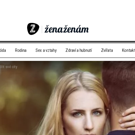
móda
Rodina
Sex a vztahy
Zdraví a hubnutí
Zvířata
Kontak
řit své city