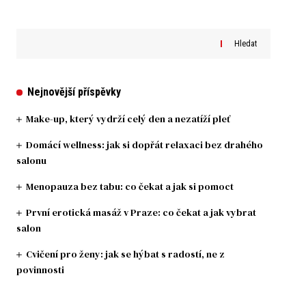
Hledat
Nejnovější příspěvky
Make-up, který vydrží celý den a nezatíží pleť
Domácí wellness: jak si dopřát relaxaci bez drahého
salonu
Menopauza bez tabu: co čekat a jak si pomoct
První erotická masáž v Praze: co čekat a jak vybrat
salon
Cvičení pro ženy: jak se hýbat s radostí, ne z
povinnosti