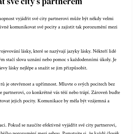
t své city s partnerem
pnost vyjádřit své city partnerovi může být někdy velmi
ktivně komunikovat své pocity a zajistit tak porozumění mezi
evování lásky, které se nazývají jazyky lásky. Někteří lidé
iným stačí slova uznání nebo pomoc s každodenními úkoly. Je
evy lásky nejlépe a snažit se jim přizpůsobit.
itů je otevřenost a upřímnost. Mluvte o svých pocitech bez
te partnerovi, co konkrétně vás těší nebo trápí. Zároveň buďte
tovat jejich pocity. Komunikace by měla být vzájemná a
. Pokud se naučíte efektivně vyjádřit své city partnerovi,
ubšího porozumění mezi sebou. Pamatujte si, že každý člověk