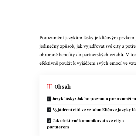
Porozumění jazykům lásky je klíčovým prvkem p
jedinečný způsob, jak vyjadřovat své city a pot
ohromné benefity do partnerských vztahů. V tom
efektivně použít k vyjádření svých emocí ve vzt
Obsah
Jazyk lásky: Jak ho poznat a porozumět 
Vyjádření citů ve vztahu: Klíčové jazyky l
Jak efektivně komunikovat své city s
partnerem