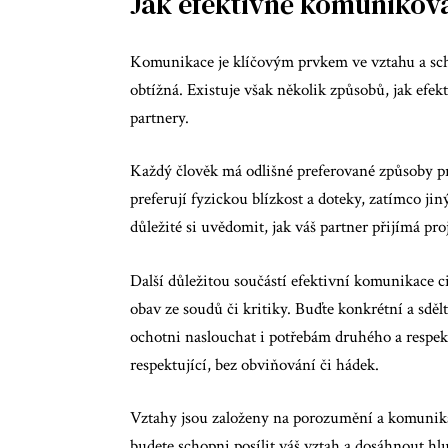
Jak efektivně komunikova
Komunikace je klíčovým prvkem ve vztahu a scho
obtížná. Existuje však několik způsobů, jak efe
partnery.
Každý člověk má odlišné preferované způsoby proj
preferují fyzickou blízkost a doteky, zatímco j
důležité si uvědomit, jak váš partner přijímá proj
Další důležitou součástí efektivní komunikace c
obav ze soudů či kritiky. Buďte konkrétní a sděl
ochotni naslouchat i potřebám druhého a respek
respektující, bez obviňování či hádek.
Vztahy jsou založeny na porozumění a komunikaci
budete schopni posílit váš vztah a dosáhnout hl