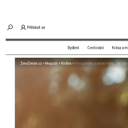
Přihlásit se
Bydlení
Cestování
Krása a 
ŽenaŽenám.cz
>
Magazín
>
Rodina
>
Porozumění jazykům lásky: Jak vyjád