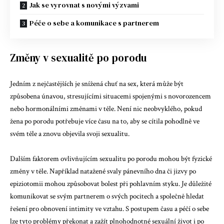
Jak se vyrovnat s novými výzvami
Péče o sebe a komunikace s partnerem
Změny v sexualitě po porodu
Jedním z nejčastějších je snížená chuť na sex, která může být
způsobena únavou, stresujícími situacemi spojenými s novorozencem
nebo hormonálními změnami v těle. Není nic neobvyklého, pokud
žena po porodu potřebuje více času na to, aby se cítila pohodlně ve
svém těle a znovu objevila svoji sexualitu.
Dalším faktorem ovlivňujícím sexualitu po porodu mohou být fyzické
změny v těle. Například natažené svaly pánevního dna či jizvy po
epiziotomii mohou způsobovat bolest při pohlavním styku. Je důležité
komunikovat se svým partnerem o svých pocitech a společně hledat
řešení pro obnovení intimity ve vztahu. S postupem času a péčí o sebe
lze tyto problémy překonat a zažít plnohodnotné sexuální život i po