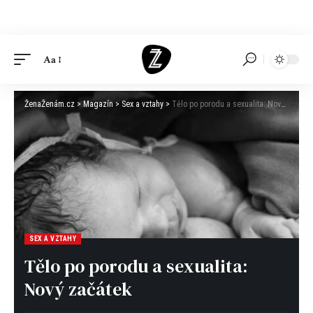
Aa
ŽenaŽenám.cz
>
Magazín
>
Sex a vztahy
>
Tělo po porodu a sexualita: Nový začátek
SEX A VZTAHY
Tělo po porodu a sexualita:
Nový začátek