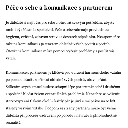
Péče o sebe a komunikace s partnerem
Je důležité si najít čas pro sebe a věnovat se svým potřebám, abyste
mohli být šťastní a spokojení. Péče o sebe zahrnuje pravidelnou
hygienu, cvičení, zdravou stravu a dostatek odpočinku. Nezapomeňte
také na komunikaci s partnerem ohledně vašich pocitů a potřeb.
Otevřená komunikace může pomoci vyřešit problémy a posílit váš
vztah.
Komunikace s partnerem je klíčová pro udržení harmonického vztahu
po porodu. Buďte upřímní ohledně svých pocitů, obav i přání.
Sdílením svých emocí budete schopni lépe porozumět sobě i druhému
a společně hledat řešení eventuálních problémů. Nenechte se ovlivnit
stereotypy ani tlakem okolí – každý pár je jiný a má právo na to být
šťastný ve svém vztahu. Podpora ze strany partnera může být velmi
důležitá při procesu uzdravení po porodu i návratu k plnohodnotné
sexualitě.