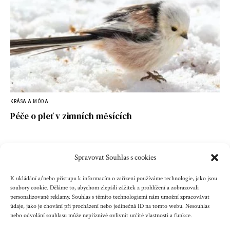
KRÁSA A MÓDA
Péče o pleť v zimních měsících
Spravovat Souhlas s cookies
Kontakt
Reklama
Cookies
Ochrana údajů
K ukládání a/nebo přístupu k informacím o zařízení používáme technologie, jako jsou
soubory cookie. Děláme to, abychom zlepšili zážitek z prohlížení a zobrazovali
personalizované reklamy. Souhlas s těmito technologiemi nám umožní zpracovávat
Copyright © 2023 zenazenam.cz
údaje, jako je chování při procházení nebo jedinečná ID na tomto webu. Nesouhlas
nebo odvolání souhlasu může nepříznivě ovlivnit určité vlastnosti a funkce.
Obsah serveru je chráněn autorským právem. Jakékoli užití