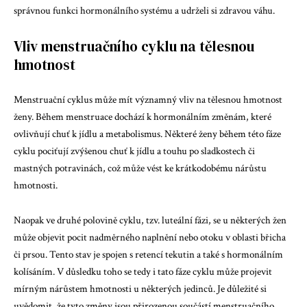
správnou funkci hormonálního systému a udrželi si zdravou váhu.
Vliv menstruačního cyklu na tělesnou
hmotnost
Menstruační cyklus může mít významný vliv na tělesnou hmotnost
ženy. Během menstruace dochází k hormonálním změnám, které
ovlivňují chuť k jídlu a metabolismus. Některé ženy během této fáze
cyklu pociťují zvýšenou chuť k jídlu a touhu po sladkostech či
mastných potravinách, což může vést ke krátkodobému nárůstu
hmotnosti.
Naopak ve druhé polovině cyklu, tzv. luteální fázi, se u některých žen
může objevit pocit nadměrného naplnění nebo otoku v oblasti břicha
či prsou. Tento stav je spojen s retencí tekutin a také s hormonálním
kolísáním. V důsledku toho se tedy i tato fáze cyklu může projevit
mírným nárůstem hmotnosti u některých jedinců. Je důležité si
uvědomit, že tyto změny jsou přirozenou součástí menstruačního