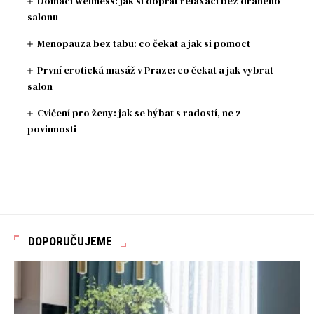
Domácí wellness: jak si dopřát relaxaci bez drahého
salonu
Menopauza bez tabu: co čekat a jak si pomoct
První erotická masáž v Praze: co čekat a jak vybrat
salon
Cvičení pro ženy: jak se hýbat s radostí, ne z
povinnosti
DOPORUČUJEME