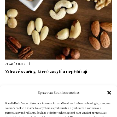
ZDRAVÍ A HUBNUTÍ
Zdravé svačiny, které zasytí a nepřibírají
Spravovat Souhlas s cookies
Kontakt
Reklama
Cookies
Ochrana údajů
K ukládání a/nebo přístupu k informacím o zařízení používáme technologie, jako jsou
soubory cookie. Děláme to, abychom zlepšili zážitek z prohlížení a zobrazovali
personalizované reklamy. Souhlas s těmito technologiemi nám umožní zpracovávat
Copyright © 2023 zenazenam.cz