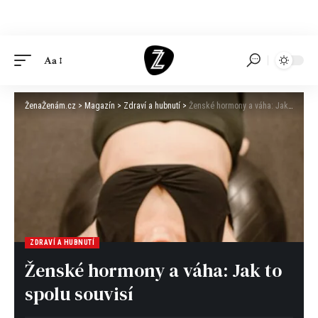
Aa
ŽenaŽenám.cz
>
Magazín
>
Zdraví a hubnutí
>
Ženské hormony a váha: Jak to spolu souvisí
ZDRAVÍ A HUBNUTÍ
Ženské hormony a váha: Jak to
spolu souvisí