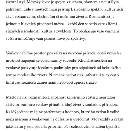
životní styl. Městský život je spojen s ruchem, shonem a neustálým
pohybem. Lidé v městech mají přístup k širokému spektru kulturních
akcí, restauracím, obchodům či nočnímu životu. Rozmanitost je
jednou z hlavních předností města – každý den se setkáváte s lidmi
různých národností, kultur a zvyklostí. To obohacuje vaše vnímání
světa a umožňuje vám poznat nové perspektivy.
Venkov nabídne prostor pro relaxaci ve volné přírodě, čistší vzduch a
možnost zapojení se do komunity sousedů. Klidná atmosféra na
venkově poskytuje ideálním podmínky pro odpočinek od hektického
tempa moderního života. Nicméně nedostatek infrastruktury často
limituje možnosti zaměstnání nebo dostupnost služeb.
Město nabízí rozmanitost, možnost kariérního růstu a neustálou
aktivitu, zatímco venkov přináší klidný život v souladu s přírodou.
Každý jedinec má jiné preference a hodnoty, které ho vedou k volbě
mezi městem a venkovem. Je důležité si uvědomit tyto rozdíly a zvážit
jaké faktory jsou pro nás prioritní při rozhodování o našem bydlišti.