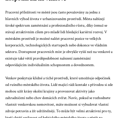
Pracovní příležitosti ve městě jsou často považovány za jednu z
hlavních výhod života v urbanizovaném prostředí. Města nabízejí
široké spektrum zaměstnání a profesionálního růstu, díky čemuž se
stávají atraktivním cílem pro mladé lidi hledající kariérní rozvoj. V
městském prostředí je možné nalézt pracovní pozice ve velkých
korporacích, technologických startupech nebo dokonce ve vládním
sektoru. Dostupnost pracovních míst je obvykle vyšší než na venkově a
existuje také větší pravděpodobnost nalezení zaměstnání
odpovídajícím individuálním schopnostem a dovednostem.
Venkov poskytuje klidné a tiché prostředí, které umožňuje odpočinek
od rušného městského života. Lidé mající rádi kontakt s přírodou si zde
mohou užít krásy okolní krajiny a provozovat aktivity jako
zahradničení nebo chov domácích zvířat. Navíc, pokud se rozhodnete
vlastnit venkovskou nemovitost, máte možnost si vybudovat vlastní
zdroje potravin a žít udržitelněji. To může být velmi atraktivní pro ty,
kteří chtějí uniknout od hektického městského života a přejít na