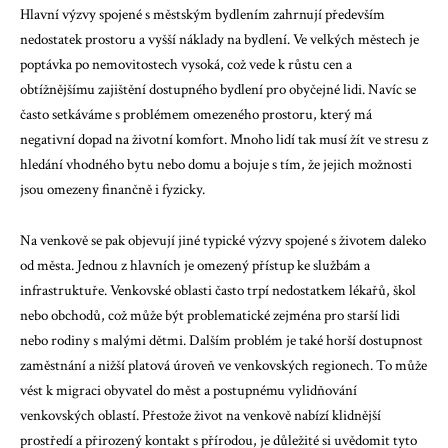
Hlavní výzvy spojené s městským bydlením zahrnují především
nedostatek prostoru a vyšší náklady na bydlení. Ve velkých městech je
poptávka po nemovitostech vysoká, což vede k růstu cen a
obtížnějšímu zajištění dostupného bydlení pro obyčejné lidi. Navíc se
často setkáváme s problémem omezeného prostoru, který má
negativní dopad na životní komfort. Mnoho lidí tak musí žít ve stresu z
hledání vhodného bytu nebo domu a bojuje s tím, že jejich možnosti
jsou omezeny finančně i fyzicky.
Na venkově se pak objevují jiné typické výzvy spojené s životem daleko
od města. Jednou z hlavních je omezený přístup ke službám a
infrastruktuře. Venkovské oblasti často trpí nedostatkem lékařů, škol
nebo obchodů, což může být problematické zejména pro starší lidi
nebo rodiny s malými dětmi. Dalším problém je také horší dostupnost
zaměstnání a nižší platová úroveň ve venkovských regionech. To může
vést k migraci obyvatel do měst a postupnému vylidňování
venkovských oblastí. Přestože život na venkově nabízí klidnější
prostředí a přirozený kontakt s přírodou, je důležité si uvědomit tyto