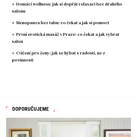
Domácí wellness: jak si dopřát relaxaci bez drahého
salonu
Menopauza bez tabu: co čekat a jak si pomoct
První erotická masáž v Praze: co čekat a jak vybrat
salon
Cvičení pro ženy: jak se hýbat s radostí, ne z
povinnosti
DOPORUČUJEME