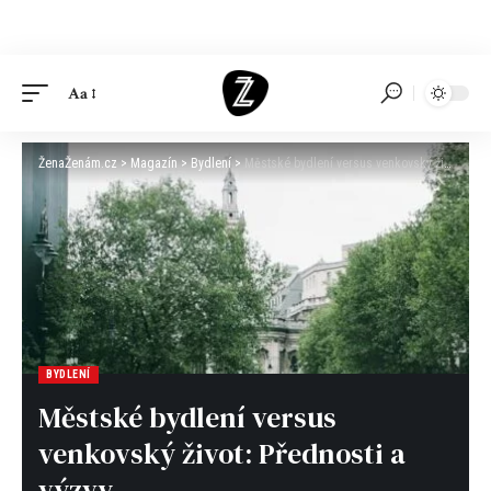
Aa
ŽenaŽenám.cz
>
Magazín
>
Bydlení
>
Městské bydlení versus venkovský život: Přednosti a výzvy
BYDLENÍ
Městské bydlení versus
venkovský život: Přednosti a
výzvy