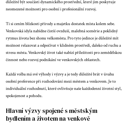
důležité být součásti dynamického prostřední, které jim poskytuje
neomezené možnosti pro osobní i profesionální rozvoj.
Ti si cením blízkosti přírody a majetku dostatek místa kolem sebe.
Venkovská idyla nabídne čistší ovzduší, malebná scenérie a poklidný
rytmus života bez shonu velkoměsta. Pro tyto jedince je důležité mít
možnost relaxovat a odpočívat v klidném prostředí, daleko od ruchu a
stresu města. Venkovský život také nabízí příležitosti pro zemědělskou
činnost nebo rozvoj podnikání ve venkovských oblastech.
Každá volba má své výhody i výzvy a je tedy důležité brát v úvahu
osobní preference při rozhodování mezi městem a venkovem. Je to
individuální rozhodnutí, které ovlivňuje naše každodenní životní styl,
spokojenost a pohodu.
Hlavní výzvy spojené s městským
bydlením a životem na venkově