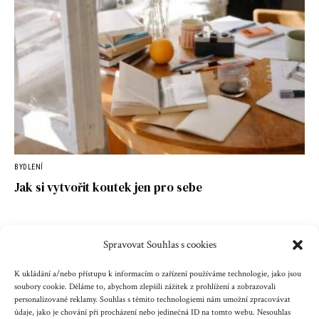
BYDLENÍ
Jak si vytvořit koutek jen pro sebe
Spravovat Souhlas s cookies
Kontakt
Reklama
Cookies
Ochrana údajů
K ukládání a/nebo přístupu k informacím o zařízení používáme technologie, jako jsou
soubory cookie. Děláme to, abychom zlepšili zážitek z prohlížení a zobrazovali
personalizované reklamy. Souhlas s těmito technologiemi nám umožní zpracovávat
Copyright © 2023 zenazenam.cz
údaje, jako je chování při procházení nebo jedinečná ID na tomto webu. Nesouhlas