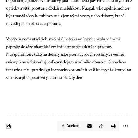
doporučuje použít světlé barvy jako bílou nebo pastelové odstíny, které
opticky zvětší prostor a dodají mu lehkost. Naopak v koupelně mohou
být tmavší tóny kombinované s jemnými vzory nebo dekory, které
navodí pocit relaxace a pohody.
Večeře u romantických svícínků nebo ranní osvícení slunečními
paprsky dokáže okamžitě změnit atmosféru daných prostor.
Nezapomínejte také na detaily jako jsou kvetoucí rostliny či vonné
svícny, které dokreslují celkový dojem útulného domova. S trochou
fantazie a citu pro design lze snadno proměnit vaši kuchyni a koupelnu
ve místa plná pozitivity a radosti každý den.
Facebook