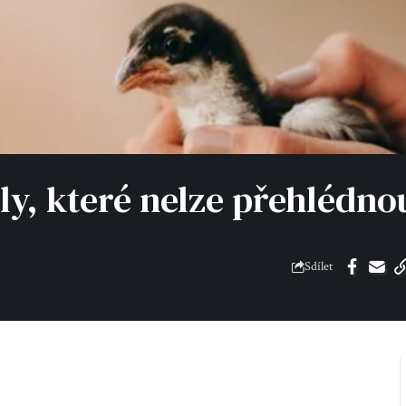
ály, které nelze přehlédno
Sdílet