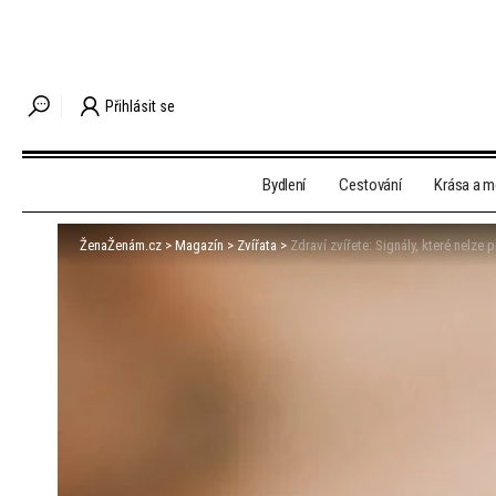
Přihlásit se
Bydlení
Cestování
Krása a 
ŽenaŽenám.cz
>
Magazín
>
Zvířata
>
Zdraví zvířete: Signály, které nelze 