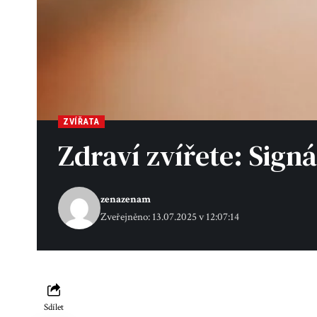
ZVÍŘATA
Zdraví zvířete: Sign
zenazenam
Zveřejněno: 13.07.2025 v 12:07:14
Sdílet