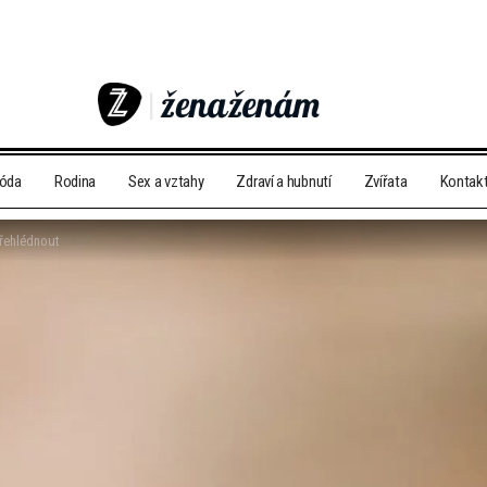
móda
Rodina
Sex a vztahy
Zdraví a hubnutí
Zvířata
Kontak
přehlédnout