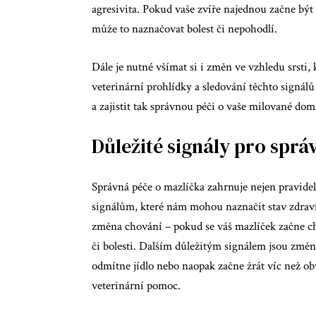
agresivita. Pokud vaše zvíře najednou začne být
může to naznačovat bolest či nepohodlí.
Dále je nutné všímat si i změn ve vzhledu srsti, 
veterinární prohlídky a sledování těchto signá
a zajistit tak správnou péči o vaše milované dom
Důležité signály pro sprá
Správná péče o mazlíčka zahrnuje nejen pravide
signálům, které nám mohou naznačit stav zdraví 
změna chování – pokud se váš mazlíček začne c
či bolesti. Dalším důležitým signálem jsou změ
odmítne jídlo nebo naopak začne žrát víc než obv
veterinární pomoc.