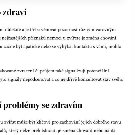
 zdraví
mi důležité a je třeba věnovat pozornost různým varovným
 nejčastějších příznaků nemoci u zvířete je změna chování.
ou začne být apatické nebo se vyhýbat kontaktu s vámi, mohlo
akované zvracení či průjem také signalizují potenciální
tyto signály nepodceňovat a co nejdřívě konzultovat stav svého
í problémy se zdravím
 zvířat může být klíčové pro zachování jejich dobrého stavu
lů, který nelze přehlédnout, je změna chování nebo náhlá