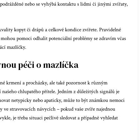
 podrážděné nebo se vyhýbá kontaktu s lidmi či jinými zvířaty,
kvality kopyt či drápů a celkové kondice zvířete. Pravidelné
lů mohou pomoci odhalit potenciální problémy se zdravím včas
ácí mazlíčky.
vnou péči o mazlíčka
lné krmení a procházky, ale také pozornost k různým
našeho chlupatého přítele. Jedním z důležitých signálů je
hovat netypicky nebo apaticky, může to být známkou nemoci
ny ve stravovacích návycích – pokud vaše zvíře najednou
ykle, je třeba situaci pečlivě sledovat a případně vyhledat