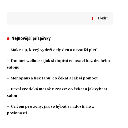
Hledat
Nejnovější příspěvky
Make-up, který vydrží celý den a nezatíží pleť
Domácí wellness: jak si dopřát relaxaci bez drahého
salonu
Menopauza bez tabu: co čekat a jak si pomoct
První erotická masáž v Praze: co čekat a jak vybrat
salon
Cvičení pro ženy: jak se hýbat s radostí, ne z
povinnosti