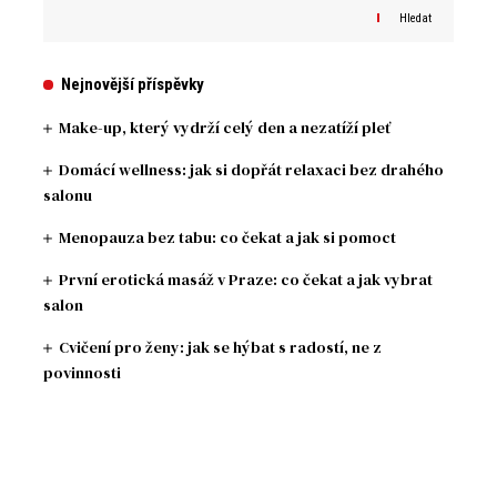
Hledat
Nejnovější příspěvky
Make-up, který vydrží celý den a nezatíží pleť
Domácí wellness: jak si dopřát relaxaci bez drahého
salonu
Menopauza bez tabu: co čekat a jak si pomoct
První erotická masáž v Praze: co čekat a jak vybrat
salon
Cvičení pro ženy: jak se hýbat s radostí, ne z
povinnosti