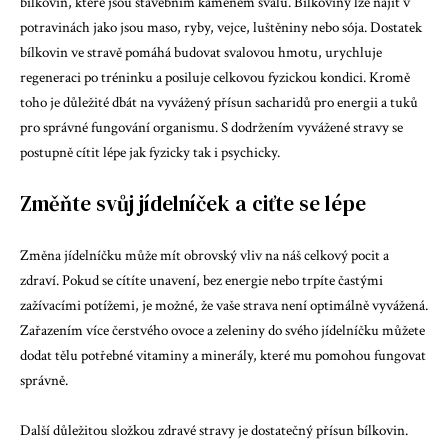
bílkovin, které jsou stavebním kamenem svalů. Bílkoviny lze najít v
potravinách jako jsou maso, ryby, vejce, luštěniny nebo sója. Dostatek
bílkovin ve stravě pomáhá budovat svalovou hmotu, urychluje
regeneraci po tréninku a posiluje celkovou fyzickou kondici. Kromě
toho je důležité dbát na vyvážený přísun sacharidů pro energii a tuků
pro správné fungování organismu. S dodržením vyvážené stravy se
postupně cítit lépe jak fyzicky tak i psychicky.
Změňte svůj jídelníček a ciťte se lépe
Změna jídelníčku může mít obrovský vliv na náš celkový pocit a
zdraví. Pokud se cítíte unavení, bez energie nebo trpíte častými
zažívacími potížemi, je možné, že vaše strava není optimálně vyvážená.
Zařazením více čerstvého ovoce a zeleniny do svého jídelníčku můžete
dodat tělu potřebné vitaminy a minerály, které mu pomohou fungovat
správně.
Další důležitou složkou zdravé stravy je dostatečný přísun bílkovin.