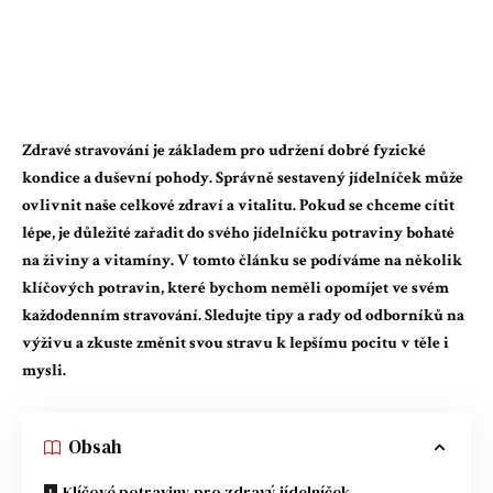
Zdravé stravování je základem pro udržení dobré fyzické
kondice a duševní pohody. Správně sestavený jídelníček může
ovlivnit naše celkové zdraví a vitalitu. Pokud se chceme cítit
lépe, je důležité zařadit do svého jídelníčku potraviny bohaté
na živiny a vitamíny. V tomto článku se podíváme na několik
klíčových potravin, které bychom neměli opomíjet ve svém
každodenním stravování. Sledujte tipy a rady od odborníků na
výživu a zkuste změnit svou stravu k lepšímu pocitu v těle i
mysli.
Obsah
Klíčové potraviny pro zdravý jídelníček