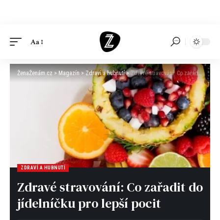
Aa
ŽenaŽenám.cz
>
Magazín
>
Zdraví a hubnutí
>
Zdravé stravování: Co zařadit do jídelníčku pro lepší pocit
ZDRAVÍ A HUBNUTÍ
Zdravé stravování: Co zařadit do
jídelníčku pro lepší pocit