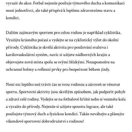
vyrazit do akce. Fotbal nejenže posiluje týmového ducha a komunikaci
mezi jednotlivci, ale také přispívá k lepšímu zdravotnímu stavu a
kondici.
Dalším zajímavým sportem pro celou rodinu je například cyklistika.
Využijte krásného počasí a vydejte se na cyklistický výlet do okolní
přírody. Cyklistika je skvělá aktivita pro posilování svalstva i
kardiovaskulární systém, navíc si užijete nádherných krajin a
objevujete nová místa spolu se svými blízkými. Nezapomeňte na
ochranné helmy a reflexní prvky pro bezpečnost během jízdy.
Není nic lepšího než trávit čas se svou rodinou a zároveň se věnovat
sportu. Sportovní aktivity jsou skvělým způsobem, jak podpořit pohyb
a zdraví celé rodiny. Vydejte se na fotbalové hřiště nebo si vezměte kola
a vyražte do přírody. Nejenže si užijete spoustu legrace, ale také
posilujete týmový duch a fyzickou kondici. Takže neváhejte a plánujte
víkendové sportovní dobrodružství s rodinou!