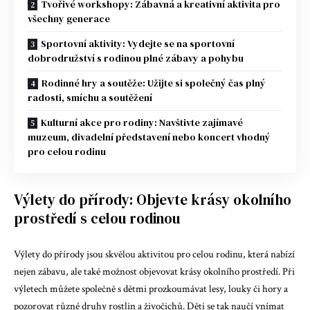
Tvořivé workshopy: Zábavná a kreativní aktivita pro
všechny generace
Sportovní aktivity: Vydejte se na sportovní
dobrodružství s rodinou plné zábavy a pohybu
Rodinné hry a soutěže: Užijte si společný čas plný
radosti, smíchu a soutěžení
Kulturní akce pro rodiny: Navštivte zajímavé
muzeum, divadelní představení nebo koncert vhodný
pro celou rodinu
Výlety do přírody: Objevte krásy okolního
prostředí s celou rodinou
Výlety do přírody jsou skvělou aktivitou pro celou rodinu, která nabízí
nejen zábavu, ale také možnost objevovat krásy okolního prostředí. Při
výletech můžete společně s dětmi prozkoumávat lesy, louky či hory a
pozorovat různé druhy rostlin a živočichů. Děti se tak naučí vnímat