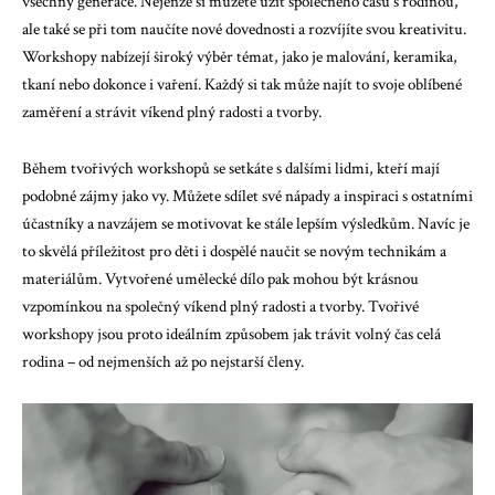
všechny generace. Nejenže si můžete užít společného času s rodinou,
ale také se při tom naučíte nové dovednosti a rozvíjíte svou kreativitu.
Workshopy nabízejí široký výběr témat, jako je malování, keramika,
tkaní nebo dokonce i vaření. Každý si tak může najít to svoje oblíbené
zaměření a strávit víkend plný radosti a tvorby.
Během tvořivých workshopů se setkáte s dalšími lidmi, kteří mají
podobné zájmy jako vy. Můžete sdílet své nápady a inspiraci s ostatními
účastníky a navzájem se motivovat ke stále lepším výsledkům. Navíc je
to skvělá příležitost pro děti i dospělé naučit se novým technikám a
materiálům. Vytvořené umělecké dílo pak mohou být krásnou
vzpomínkou na společný víkend plný radosti a tvorby. Tvořivé
workshopy jsou proto ideálním způsobem jak trávit volný čas celá
rodina – od nejmenších až po nejstarší členy.