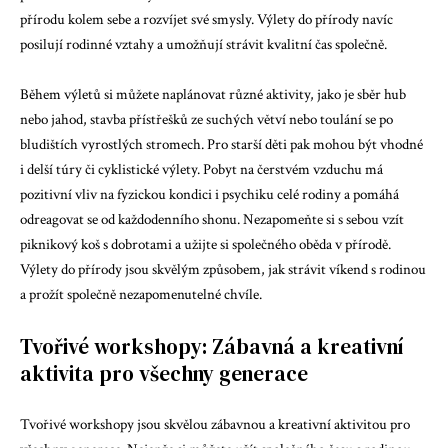
přírodu kolem sebe a rozvíjet své smysly. Výlety do přírody navíc
posilují rodinné vztahy a umožňují strávit kvalitní čas společně.
Během výletů si můžete naplánovat různé aktivity, jako je sběr hub
nebo jahod, stavba přístřešků ze suchých větví nebo toulání se po
bludištích vyrostlých stromech. Pro starší děti pak mohou být vhodné
i delší túry či cyklistické výlety. Pobyt na čerstvém vzduchu má
pozitivní vliv na fyzickou kondici i psychiku celé rodiny a pomáhá
odreagovat se od každodenního shonu. Nezapomeňte si s sebou vzít
piknikový koš s dobrotami a užijte si společného oběda v přírodě.
Výlety do přírody jsou skvělým způsobem, jak strávit víkend s rodinou
a prožít společně nezapomenutelné chvíle.
Tvořivé workshopy: Zábavná a kreativní
aktivita pro všechny generace
Tvořivé workshopy jsou skvělou zábavnou a kreativní aktivitou pro