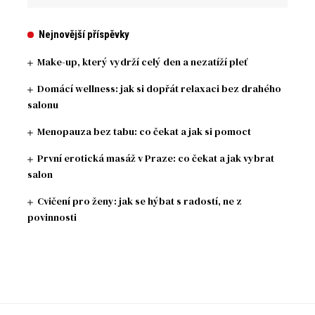
Nejnovější příspěvky
Make-up, který vydrží celý den a nezatíží pleť
Domácí wellness: jak si dopřát relaxaci bez drahého
salonu
Menopauza bez tabu: co čekat a jak si pomoct
První erotická masáž v Praze: co čekat a jak vybrat
salon
Cvičení pro ženy: jak se hýbat s radostí, ne z
povinnosti