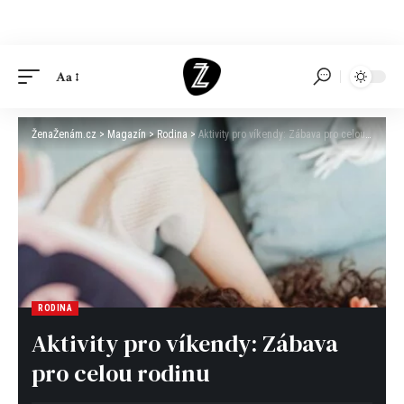
Aa
ŽenaŽenám.cz
>
Magazín
>
Rodina
>
Aktivity pro víkendy: Zábava pro celou rodinu
RODINA
Aktivity pro víkendy: Zábava
pro celou rodinu