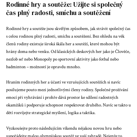
Rodinné hry a soutěže: Užijte si společný
čas plný radosti, smíchu a soutěžení
Rodinné hry a soutěže jsou skvělým způsobem, jak strávit společný čas
s celou rodinou plný radosti, smíchu a soutěžení. Bez ohledu na věk
členů rodiny existuje široká škála her a soutěží, které mohou být
hrány doma nebo venku. Od klasických deskových her jako je Člověče,
nezlob se! nebo Monopoly po sportovní aktivity jako fotbal nebo
badminton – možností je opravdu mnoho.
Hraním rodinných her a účastí ve vzrušujících soutěžích si navíc
posilujeme pouto mezi jednotlivými členy rodiny. Společné prožívání
emocí při vyhrávání i prohře dává prostor ke sdílení radostných
okamžiků i podporuje schopnost respektovat druhého. Navíc se takto u
dětí rozvíjejte strategické myšlení, logika a taktika.
Vyzkoušejte proto následujícím víkendu nějakou novou hru nebo
uspořádejte malou olympijskou soutěž ve vaší zahradě. Nejenže to