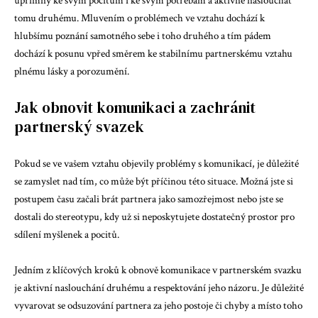
upřímný ke svým pocitům i ke svým potřebám a aktivně naslouchat
tomu druhému. Mluvením o problémech ve vztahu dochází k
hlubšímu poznání samotného sebe i toho druhého a tím pádem
dochází k posunu vpřed směrem ke stabilnímu partnerskému vztahu
plnému lásky a porozumění.
Jak obnovit komunikaci a zachránit
partnerský svazek
Pokud se ve vašem vztahu objevily problémy s komunikací, je důležité
se zamyslet nad tím, co může být příčinou této situace. Možná jste si
postupem času začali brát partnera jako samozřejmost nebo jste se
dostali do stereotypu, kdy už si neposkytujete dostatečný prostor pro
sdílení myšlenek a pocitů.
Jedním z klíčových kroků k obnově komunikace v partnerském svazku
je aktivní naslouchání druhému a respektování jeho názoru. Je důležité
vyvarovat se odsuzování partnera za jeho postoje či chyby a místo toho