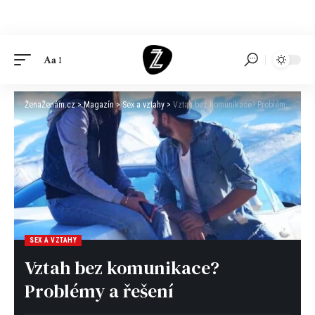
Aa
ŽenaŽenám.cz
>
Magazín
>
Sex a vztahy
>
Vztah bez komunikace? Problémy a řešení
SEX A VZTAHY
Vztah bez komunikace?
Problémy a řešení