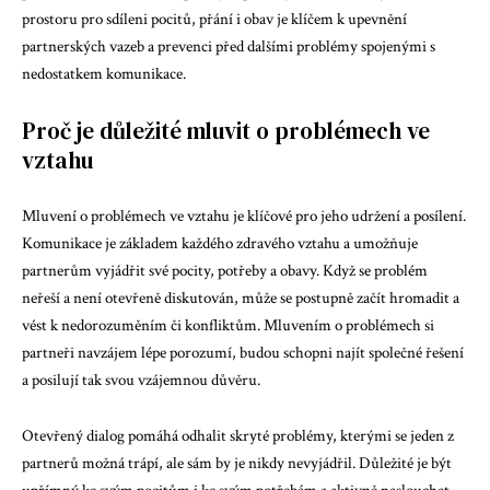
prostoru pro sdíleni pocitů, přání i obav je klíčem k upevnění
partnerských vazeb a prevenci před dalšími problémy spojenými s
nedostatkem komunikace.
Proč je důležité mluvit o problémech ve
vztahu
Mluvení o problémech ve vztahu je klíčové pro jeho udržení a posílení.
Komunikace je základem každého zdravého vztahu a umožňuje
partnerům vyjádřit své pocity, potřeby a obavy. Když se problém
neřeší a není otevřeně diskutován, může se postupně začít hromadit a
vést k nedorozuměním či konfliktům. Mluvením o problémech si
partneři navzájem lépe porozumí, budou schopni najít společné řešení
a posilují tak svou vzájemnou důvěru.
Otevřený dialog pomáhá odhalit skryté problémy, kterými se jeden z
partnerů možná trápí, ale sám by je nikdy nevyjádřil. Důležité je být