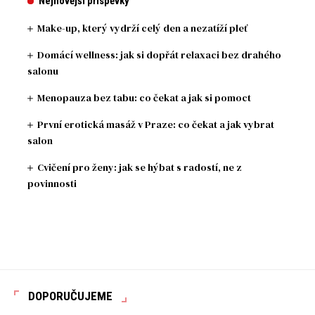
Nejnovější příspěvky
Make-up, který vydrží celý den a nezatíží pleť
Domácí wellness: jak si dopřát relaxaci bez drahého
salonu
Menopauza bez tabu: co čekat a jak si pomoct
První erotická masáž v Praze: co čekat a jak vybrat
salon
Cvičení pro ženy: jak se hýbat s radostí, ne z
povinnosti
DOPORUČUJEME