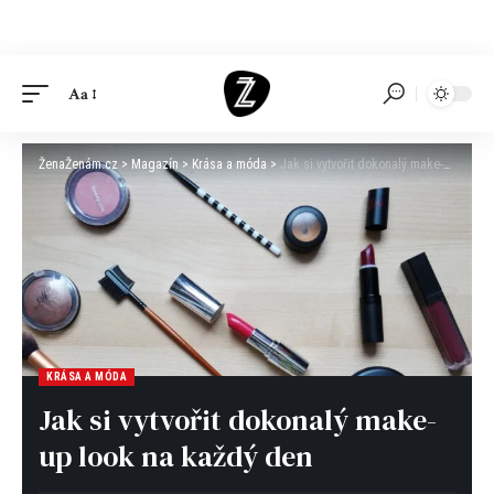
Aa
ŽenaŽenám.cz
>
Magazín
>
Krása a móda
>
Jak si vytvořit dokonalý make-up look na každý den
KRÁSA A MÓDA
Jak si vytvořit dokonalý make-
up look na každý den