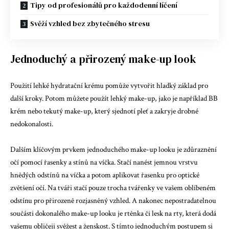
Tipy od profesionálů pro každodenní líčení
Svěží vzhled bez zbytečného stresu
Jednoduchý a přirozený make-up look
Použití lehké hydratační krému pomůže vytvořit hladký základ pro
další kroky. Potom můžete použít lehký make-up, jako je například BB
krém nebo tekutý make-up, který sjednotí pleť a zakryje drobné
nedokonalosti.
Dalším klíčovým prvkem jednoduchého make-up looku je zdůraznění
očí pomocí řasenky a stínů na víčka. Stačí nanést jemnou vrstvu
hnědých odstínů na víčka a potom aplikovat řasenku pro optické
zvětšení očí. Na tváři stačí pouze trocha tvářenky ve vašem oblíbeném
odstínu pro přirozeně rozjasněný vzhled. A nakonec nepostradatelnou
součásti dokonalého make-up looku je rtěnka či lesk na rty, která dodá
vašemu obličeji svěžest a ženskost. S tímto jednoduchým postupem si