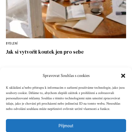
BYDLENÍ
Jak si vytvořit koutek jen pro sebe
Spravovat Souhlas s cookies
Kontakt
Reklama
Cookies
Ochrana údajů
K ukládání a/nebo přístupu k informacím o zařízení používáme technologie, jako jsou
soubory cookie. Děláme to, abychom zlepšili zážitek z prohlížení a zobrazovali
personalizované reklamy. Souhlas s těmito technologiemi nám umožní zpracovávat
Copyright © 2023 zenazenam.cz
údaje, jako je chování při procházení nebo jedinečná ID na tomto webu. Nesouhlas
nebo odvolání souhlasu může nepříznivě ovlivnit určité vlastnosti a funkce.
Obsah serveru je chráněn autorským právem. Jakékoli užití
obsahu serveru včetně publikování nebo jiného
Příjmout
šíření obsahu serveru je bez písemného souhlasu těchto