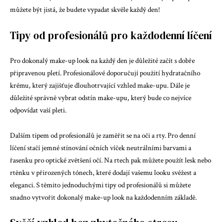
můžete být jistá, že budete vypadat skvěle každý den!
Tipy od profesionálů pro každodenní líčení
Pro dokonalý make-up look na každý den je důležité začít s dobře
připravenou pletí. Profesionálové doporučují použití hydratačního
krému, který zajišťuje dlouhotrvající vzhled make-upu. Dále je
důležité správně vybrat odstín make-upu, který bude co nejvíce
odpovídat vaší pleti.
Dalším tipem od profesionálů je zaměřit se na oči a rty. Pro denní
líčení stačí jemné stínování očních víček neutrálními barvami a
řasenku pro optické zvětšení očí. Na rtech pak můžete použít lesk nebo
rtěnku v přirozených tónech, které dodají vašemu looku svěžest a
eleganci. S těmito jednoduchými tipy od profesionálů si můžete
snadno vytvořit dokonalý make-up look na každodenním základě.