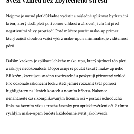
Svěží vzhled bez zbytečného stresu
Nejprve je nutné pleť důkladně vyčistit a následně aplikovat hydratační
krém, který dodá pleti potřebnou vlhkost a zároveň ji chrání před
negativními vlivy prostředí. Poté můžete použít make-up primer,
který zajistí dlouhotrvající výdrž make-upu a minimalizuje viditelnost
pórů.
Dalším krokem je aplikace lehkého make-upu, který sjednotí tón pleti
a zakryje nedokonalosti. Doporučuje se použít tekutý make-up nebo
BB krém, které jsou snadno roztíratelné a poskytují přirozený vzhled.
Pro dokonalé zakončení looku stačí jemně rozjasnit tvář pomocí
highlighteru na lícních kostech a nosním hřbetu. Nakonec
nenahánějte čas s komplikovaným líčením očí – postačí jednoduchá
linka na horním víku a trocha řasenky pro optické zvětšení očí. S tímto
rychlým make-upem budete každodenně svítit jako hvězda!