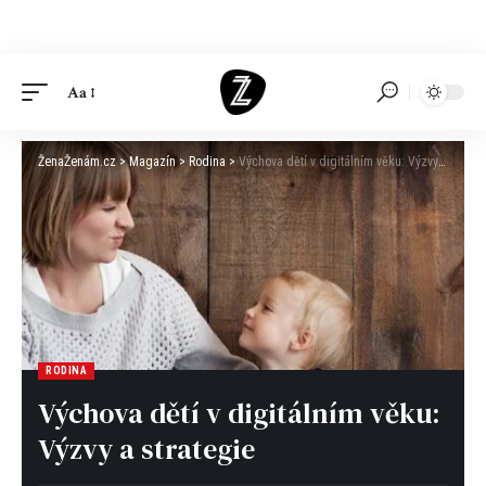
Aa
ŽenaŽenám.cz
>
Magazín
>
Rodina
>
Výchova dětí v digitálním věku: Výzvy a strategie
RODINA
Výchova dětí v digitálním věku:
Výzvy a strategie