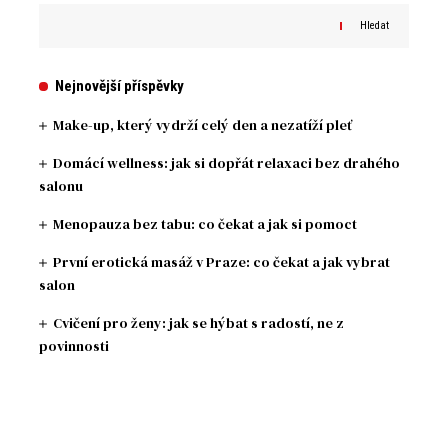
Hledat
Nejnovější příspěvky
Make-up, který vydrží celý den a nezatíží pleť
Domácí wellness: jak si dopřát relaxaci bez drahého
salonu
Menopauza bez tabu: co čekat a jak si pomoct
První erotická masáž v Praze: co čekat a jak vybrat
salon
Cvičení pro ženy: jak se hýbat s radostí, ne z
povinnosti