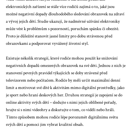
elektronických zařízení se stále více rodičů zajímá o to, jaké jsou
možné negativní dopady dlouhodobého sledování obrazovek na zdraví
a vývoj jejich dětí. Studie ukazují, že nadměrné užívání elektroniky
může vést k problémům s pozorností, poruchám spánku či obezitě.
Proto je důležité stanovit jasné limity pro dobu strávenou před
obrazovkami a podporovat vyvážený životní styl.
Existuje několik strategií, které rodiče mohou použít ke snižování
negativních dopadů omezených obrazovek na své děti. Jednou z nich je
stanovení pevných pravidel týkajících se doby strávené před
televizorem nebo počítačem. Rodiče by měli určit maximální denní
limit a motivovat své dítě k aktivitám mimo digitální prostředky, jako
je sport nebo hraní deskových her. Druhou strategií je zapojení se do
online aktivity svých dětí – sledujte s nimi jejich oblíbené pořady,
hrajte si s nimi videohry a diskutujte o tom, co viděli nebo hráli.
Tímto způsobem mohou rodiče lépe porozumět digitálnímu světu
svých dětí a pomoci jim vybrat kvalitní obsah.