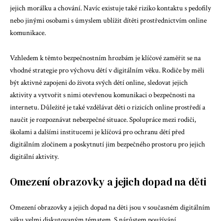
jejich morálku a chování. Navíc existuje také riziko kontaktu s pedofily
nebo jinými osobami s úmyslem ublížit dítěti prostřednictvím online
komunikace.
Vzhledem k těmto bezpečnostním hrozbám je klíčové zaměřit se na
vhodné strategie pro výchovu dětí v digitálním věku. Rodiče by měli
být aktivně zapojeni do života svých dětí online, sledovat jejich
aktivity a vytvořit s nimi otevřenou komunikaci o bezpečnosti na
internetu. Důležité je také vzdělávat děti o rizicích online prostředí a
naučit je rozpoznávat nebezpečné situace. Spolupráce mezi rodiči,
školami a dalšími institucemi je klíčová pro ochranu dětí před
digitálním zločinem a poskytnutí jim bezpečného prostoru pro jejich
digitální aktivity.
Omezení obrazovky a jejich dopad na děti
Omezení obrazovky a jejich dopad na děti jsou v současném digitálním
věku velmi diskutovaným tématem. S nárůstem používání