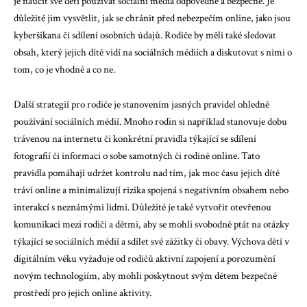
je naučit své děti používat sociální média odpovědně a bezpečně. Je
důležité jim vysvětlit, jak se chránit před nebezpečím online, jako jsou
kyberšikana či sdílení osobních údajů. Rodiče by měli také sledovat
obsah, který jejich dítě vidí na sociálních médiích a diskutovat s nimi o
tom, co je vhodné a co ne.
Další strategií pro rodiče je stanovením jasných pravidel ohledně
používání sociálních médií. Mnoho rodin si například stanovuje dobu
trávenou na internetu či konkrétní pravidla týkající se sdílení
fotografií či informaci o sobe samotných či rodině online. Tato
pravidla pomáhají udržet kontrolu nad tím, jak moc času jejich dítě
tráví online a minimalizují rizika spojená s negativním obsahem nebo
interakcí s neznámými lidmi. Důležité je také vytvořit otevřenou
komunikaci mezi rodiči a dětmi, aby se mohli svobodně ptát na otázky
týkající se sociálních médií a sdílet své zážitky či obavy. Výchova dětí v
digitálním věku vyžaduje od rodičů aktivní zapojení a porozumění
novým technologiím, aby mohli poskytnout svým dětem bezpečné
prostředí pro jejich online aktivity.