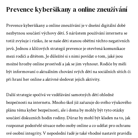
Prevence kyberšikany a online zneužívání
Prevence kyberšikany a online zneužívání je v dnešní digitální době
nezbytnou součástí výchovy dětí. S nárůstem používání internetu se
totiž zvyšuje i riziko, že se naše děti stanou oběťmi těchto negativních
jevů. Jednou z klíčových strategií prevence je otevřená komunikace
mezi rodiči a dítětem. Je důležité si s nimi povídat o tom, jaké jsou
možné hrozby online prostředí a jak se jim vyhnout. Rodiče by měli
být informovaní o aktuálním chování svých dětí na sociálních sítích či
při hraní her online a aktivně sledovat jejich aktivity.
Další strategie spočívá ve vzdělávání samotných dětí ohledně
bezpečnosti na internetu. Mnoho škol již zařazuje do svého výukového
plánu téma kyber bezpečnosti, ale i doma by mohly být tyto otázky
součástí diskuzních hodin rodiny. Důraz by mohl být kladen na to, jak
rozpoznat podezřelé situace nebo osoby online a co udělat pro ochranu
své osobní integrity. V neposlední řadě je také vhodné nastavit pravidla