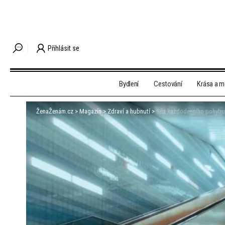
Přihlásit se
Bydlení
Cestování
Krása a 
ŽenaŽenám.cz
>
Magazín
>
Zdraví a hubnutí
>
Síla každodenního pohybu: