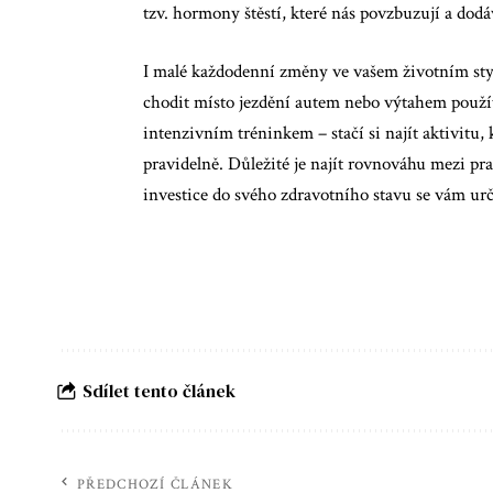
tzv. hormony štěstí, které nás povzbuzují a dodáv
I malé každodenní změny ve vašem životním styl
chodit místo jezdění autem nebo výtahem použít
intenzivním tréninkem – stačí si najít aktivitu,
pravidelně. Důležité je najít rovnováhu mezi
investice do svého zdravotního stavu se vám urči
Sdílet tento článek
PŘEDCHOZÍ ČLÁNEK