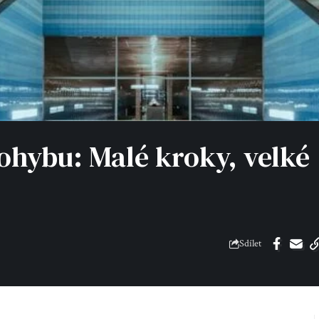
ohybu: Malé kroky, velké
Sdílet