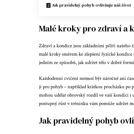
Jak pravidelný pohyb ovlivňuje náš život
Malé kroky pro zdraví a 
Zdraví a kondice jsou základními pilíři našeho ži
malé kroky směrem ke zlepšení fyzické kondice 
jedním ze způsobů, jak udržet tělo v dobré formě
Každodenní cvičení nemusí být náročné ani časov
ji pro pohyb – například krátkou procházku po p
mohou udělat obrovský rozdíl ve vaší kondici i
postupný růst v tréninku vám pomůže udržet mot
Jak pravidelný pohyb ovli