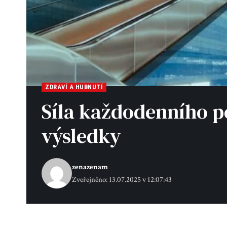
ZDRAVÍ A HUBNUTÍ
Síla každodenního p
výsledky
zenazenam
Zveřejněno: 13.07.2025 v 12:07:43