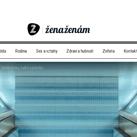
móda
Rodina
Sex a vztahy
Zdraví a hubnutí
Zvířata
Kontak
 Malé kroky, velké výsledky