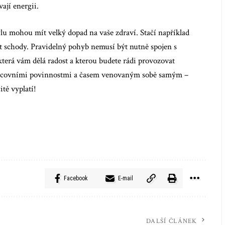
ají energii.
u mohou mít velký dopad na vaše zdraví. Stačí například
 schody. Pravidelný pohyb nemusí být nutně spojen s
 která vám dělá radost a kterou budete rádi provozovat
 pracovními povinnostmi a časem venovaným sobě samým –
tě vyplatí!
Facebook
E-mail
DALŠÍ ČLÁNEK