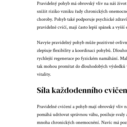
Pravidelný pohyb má obrovský vliv na náš život
snížit riziko vzniku řady chronických onemocněn
choroby. Pohyb také podporuje psychické zdraví 
pravidelně cvičí, mají často lepší spánek a vyšší
Navyše pravidelný pohyb může pozitivně ovlivnit 
zlepšuje flexibility a koordinaci pohybů. Dlou
rychlejší regenerace po fyzickém namáhání. Ma
tak mohou promítat do dlouhodobých výsledků ve 
vitality.
Síla každodenního cvičen
Pravidelné cvičení a pohyb mají obrovský vliv 
pomáhá udržovat správnou váhu, posiluje svaly a
mnoha chronických onemocnění. Navíc má pozitiv