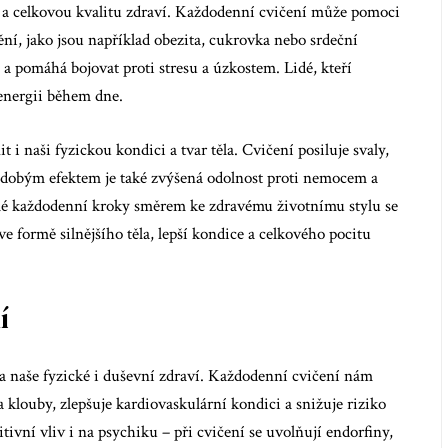
 a celkovou kvalitu zdraví. Každodenní cvičení může pomoci
í, jako jsou například obezita, cukrovka nebo srdeční
a pomáhá bojovat proti stresu a úzkostem. Lidé, kteří
 energii během dne.
i naši fyzickou kondici a tvar těla. Cvičení posiluje svaly,
hodobým efektem je také zvýšená odolnost proti nemocem a
lé každodenní kroky směrem ke zdravému životnímu stylu se
formě silnějšího těla, lepší kondice a celkového pocitu
í
na naše fyzické i duševní zdraví. Každodenní cvičení nám
 klouby, zlepšuje kardiovaskulární kondici a snižuje riziko
ní vliv i na psychiku – při cvičení se uvolňují endorfiny,