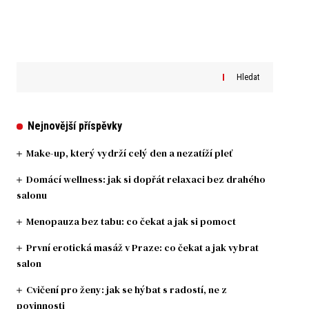
Hledat
Nejnovější příspěvky
Make-up, který vydrží celý den a nezatíží pleť
Domácí wellness: jak si dopřát relaxaci bez drahého
salonu
Menopauza bez tabu: co čekat a jak si pomoct
První erotická masáž v Praze: co čekat a jak vybrat
salon
Cvičení pro ženy: jak se hýbat s radostí, ne z
povinnosti