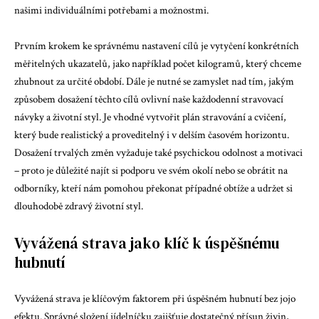
našimi individuálními potřebami a možnostmi.
Prvním krokem ke správnému nastavení cílů je vytyčení konkrétních
měřitelných ukazatelů, jako například počet kilogramů, který chceme
zhubnout za určité období. Dále je nutné se zamyslet nad tím, jakým
způsobem dosažení těchto cílů ovlivní naše každodenní stravovací
návyky a životní styl. Je vhodné vytvořit plán stravování a cvičení,
který bude realistický a proveditelný i v delším časovém horizontu.
Dosažení trvalých změn vyžaduje také psychickou odolnost a motivaci
– proto je důležité najít si podporu ve svém okolí nebo se obrátit na
odborníky, kteří nám pomohou překonat případné obtíže a udržet si
dlouhodobě zdravý životní styl.
Vyvážená strava jako klíč k úspěšnému
hubnutí
Vyvážená strava je klíčovým faktorem při úspěšném hubnutí bez jojo
efektu. Správné složení jídelníčku zajišťuje dostatečný přísun živin,