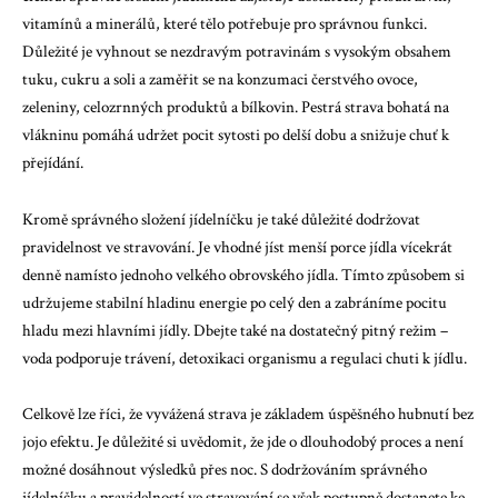
vitamínů a minerálů, které tělo potřebuje pro správnou funkci.
Důležité je vyhnout se nezdravým potravinám s vysokým obsahem
tuku, cukru a soli a zaměřit se na konzumaci čerstvého ovoce,
zeleniny, celozrnných produktů a bílkovin. Pestrá strava bohatá na
vlákninu pomáhá udržet pocit sytosti po delší dobu a snižuje chuť k
přejídání.
Kromě správného složení jídelníčku je také důležité dodržovat
pravidelnost ve stravování. Je vhodné jíst menší porce jídla vícekrát
denně namísto jednoho velkého obrovského jídla. Tímto způsobem si
udržujeme stabilní hladinu energie po celý den a zabráníme pocitu
hladu mezi hlavními jídly. Dbejte také na dostatečný pitný režim –
voda podporuje trávení, detoxikaci organismu a regulaci chuti k jídlu.
Celkově lze říci, že vyvážená strava je základem úspěšného hubnutí bez
jojo efektu. Je důležité si uvědomit, že jde o dlouhodobý proces a není
možné dosáhnout výsledků přes noc. S dodržováním správného
jídelníčku a pravidelností ve stravování se však postupně dostanete ke