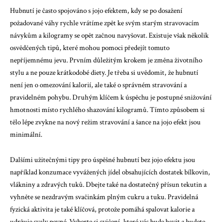
Hubnutí je často spojováno s jojo efektem, kdy se po dosažení
požadované váhy rychle vrátíme zpět ke svým starým stravovacím
návykům a kilogramy se opět začnou navyšovat. Existuje však několik
osvědčených tipů, které mohou pomoci předejít tomuto
nepříjemnému jevu. Prvním důležitým krokem je změna životního
stylu a ne pouze krátkodobé diety. Je třeba si uvědomit, že hubnutí
není jen o omezování kalorií, ale také o správném stravování a
pravidelném pohybu. Druhým klíčem k úspěchu je postupné snižování
hmotnosti místo rychlého shazování kilogramů. Tímto způsobem si
tělo lépe zvykne na nový režim stravování a šance na jojo efekt jsou
minimální.
Dalšími užitečnými tipy pro úspěšné hubnutí bez jojo efektu jsou
například konzumace vyvážených jídel obsahujících dostatek bílkovin,
vlákniny a zdravých tuků. Dbejte také na dostatečný přísun tekutin a
vyhněte se nezdravým svačinkám plným cukru a tuku. Pravidelná
fyzická aktivita je také klíčová, protože pomáhá spalovat kalorie a
udržuje svaly pevné. Vyberte si cvičení, které vás bude bavit a budete