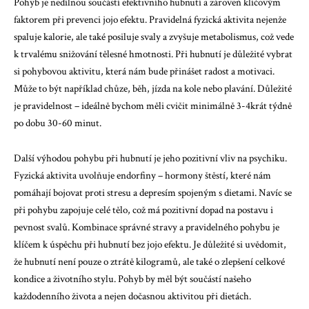
Pohyb je nedílnou součástí efektivního hubnutí a zároveň klíčovým
faktorem při prevenci jojo efektu. Pravidelná fyzická aktivita nejenže
spaluje kalorie, ale také posiluje svaly a zvyšuje metabolismus, což vede
k trvalému snižování tělesné hmotnosti. Při hubnutí je důležité vybrat
si pohybovou aktivitu, která nám bude přinášet radost a motivaci.
Může to být například chůze, běh, jízda na kole nebo plavání. Důležité
je pravidelnost – ideálně bychom měli cvičit minimálně 3-4krát týdně
po dobu 30-60 minut.
Další výhodou pohybu při hubnutí je jeho pozitivní vliv na psychiku.
Fyzická aktivita uvolňuje endorfiny – hormony štěstí, které nám
pomáhají bojovat proti stresu a depresím spojeným s dietami. Navíc se
při pohybu zapojuje celé tělo, což má pozitivní dopad na postavu i
pevnost svalů. Kombinace správné stravy a pravidelného pohybu je
klíčem k úspěchu při hubnutí bez jojo efektu. Je důležité si uvědomit,
že hubnutí není pouze o ztrátě kilogramů, ale také o zlepšení celkové
kondice a životního stylu. Pohyb by měl být součástí našeho
každodenního života a nejen dočasnou aktivitou při dietách.