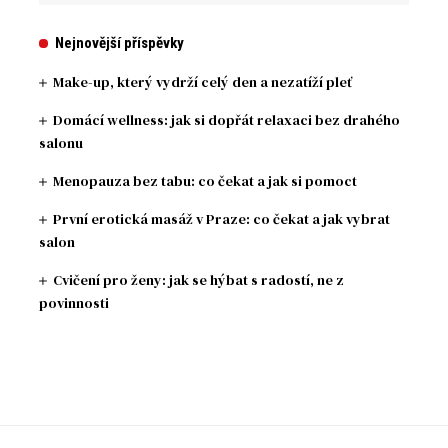
Nejnovější příspěvky
Make-up, který vydrží celý den a nezatíží pleť
Domácí wellness: jak si dopřát relaxaci bez drahého
salonu
Menopauza bez tabu: co čekat a jak si pomoct
První erotická masáž v Praze: co čekat a jak vybrat
salon
Cvičení pro ženy: jak se hýbat s radostí, ne z
povinnosti