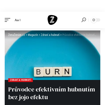
Aa
ŽenaŽenám.cz
>
Magazín
>
Zdraví a hubnutí
>
Průvodce efektivním hubnutím bez jojo efektu
ZDRAVÍ A HUBNUTÍ
Průvodce efektivním hubnutím
bez jojo efektu