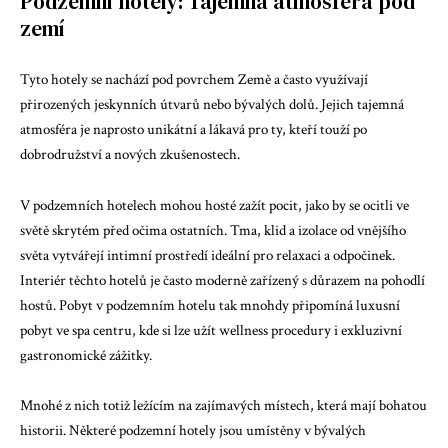
Podzemní hotely: Tajemná atmosféra pod
zemí
Tyto hotely se nachází pod povrchem Země a často využívají
přirozených jeskynních útvarů nebo bývalých dolů. Jejich tajemná
atmosféra je naprosto unikátní a lákavá pro ty, kteří touží po
dobrodružství a nových zkušenostech.
V podzemních hotelech mohou hosté zažít pocit, jako by se ocitli ve
světě skrytém před očima ostatních. Tma, klid a izolace od vnějšího
světa vytvářejí intimní prostředí ideální pro relaxaci a odpočinek.
Interiér těchto hotelů je často moderně zařízený s důrazem na pohodlí
hostů. Pobyt v podzemním hotelu tak mnohdy připomíná luxusní
pobyt ve spa centru, kde si lze užít wellness procedury i exkluzivní
gastronomické zážitky.
Mnohé z nich totiž ležícím na zajímavých místech, která mají bohatou
historii. Některé podzemní hotely jsou umístěny v bývalých