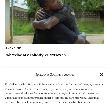
SEX A VZTAHY
Jak zvládat neshody ve vztazích
Spravovat Souhlas s cookies
Kontakt
Reklama
Cookies
Ochrana údajů
K ukládání a/nebo přístupu k informacím o zařízení používáme technologie, jako jsou
soubory cookie. Děláme to, abychom zlepšili zážitek z prohlížení a zobrazovali
personalizované reklamy. Souhlas s těmito technologiemi nám umožní zpracovávat
Copyright © 2023 zenazenam.cz
údaje, jako je chování při procházení nebo jedinečná ID na tomto webu. Nesouhlas
nebo odvolání souhlasu může nepříznivě ovlivnit určité vlastnosti a funkce.
Obsah serveru je chráněn autorským právem. Jakékoli užití