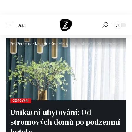
Aa
ŽenaŽenám.cz
>
Magazín
>
Cestování
>
Unikátní ubytování: Od stromových domů po podzemní hotely
CESTOVÁNÍ
Unikátní ubytování: Od
stromových domů po podzemní
hotely