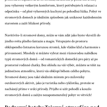
jsou vybaveny veškerým komfortem, který potřebujete k relaxaci a
odpočinku – od plně vybavených kuchyní po pohodlná lůžka. Pobyt ve
stromových domech je ideálním způsobem jak uniknout každodenním
starostem a zažít blízkost přírody.
Navštívíte-li stromové domy, může se vám zdát jako byste vkročili do
jiného světa plného fantazie a magie. Vstupujete do prostoru
obklopeného listnatou korunou stromů, kde vládne klid a harmonie s
přirozeností. Mnohdy si můžete vybrat mezi různorodou nabídkou
typů stromových domů – od romantických domečků pro páry až po
prostorné rodinné chatky. Bez ohledu na váš výběr, můžete se těšit na
jedinečnou atmosféru, která vás obklopí během celého pobytu.
Stromové domy jsou také ideálním místem pro milovníky
outdoorových aktivit, jako je turistika nebo cyklistika, protože se
nacházejí přímo v srdci přírody. Přijďte si užít pohodlí a kouzlo
stromových domů a zažijte nezapomenutelný pobyt ve větvích!