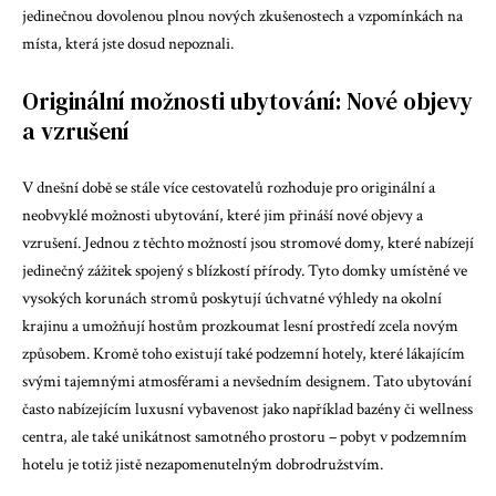
jedinečnou dovolenou plnou nových zkušenostech a vzpomínkách na
místa, která jste dosud nepoznali.
Originální možnosti ubytování: Nové objevy
a vzrušení
V dnešní době se stále více cestovatelů rozhoduje pro originální a
neobvyklé možnosti ubytování, které jim přináší nové objevy a
vzrušení. Jednou z těchto možností jsou stromové domy, které nabízejí
jedinečný zážitek spojený s blízkostí přírody. Tyto domky umístěné ve
vysokých korunách stromů poskytují úchvatné výhledy na okolní
krajinu a umožňují hostům prozkoumat lesní prostředí zcela novým
způsobem. Kromě toho existují také podzemní hotely, které lákajícím
svými tajemnými atmosférami a nevšedním designem. Tato ubytování
často nabízejícím luxusní vybavenost jako například bazény či wellness
centra, ale také unikátnost samotného prostoru – pobyt v podzemním
hotelu je totiž jistě nezapomenutelným dobrodružstvím.