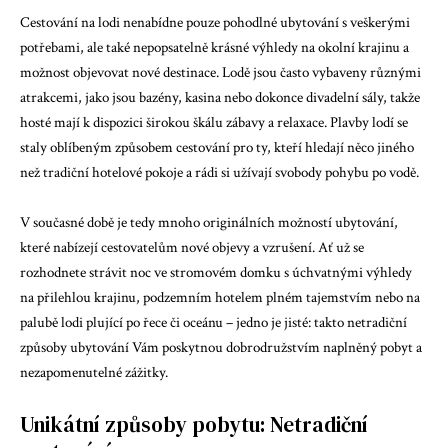
Cestování na lodi nenabídne pouze pohodlné ubytování s veškerými
potřebami, ale také nepopsatelně krásné výhledy na okolní krajinu a
možnost objevovat nové destinace. Lodě jsou často vybaveny různými
atrakcemi, jako jsou bazény, kasina nebo dokonce divadelní sály, takže
hosté mají k dispozici širokou škálu zábavy a relaxace. Plavby lodí se
staly oblíbeným způsobem cestování pro ty, kteří hledají něco jiného
než tradiční hotelové pokoje a rádi si užívají svobody pohybu po vodě.
V současné době je tedy mnoho originálních možností ubytování,
které nabízejí cestovatelům nové objevy a vzrušení. Ať už se
rozhodnete strávit noc ve stromovém domku s úchvatnými výhledy
na přilehlou krajinu, podzemním hotelem plném tajemstvím nebo na
palubě lodi plující po řece či oceánu – jedno je jisté: takto netradiční
způsoby ubytování Vám poskytnou dobrodružstvím naplněný pobyt a
nezapomenutelné zážitky.
Unikátní způsoby pobytu: Netradiční