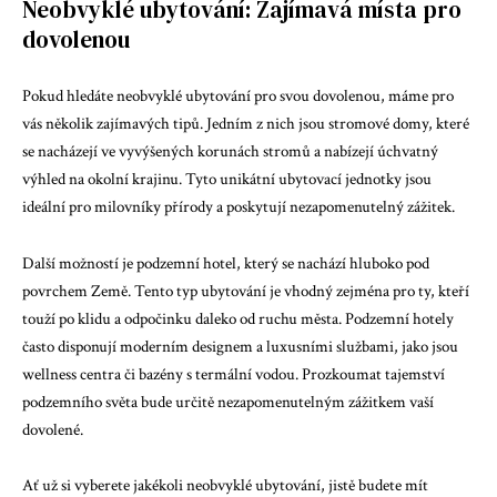
Neobvyklé ubytování: Zajímavá místa pro
dovolenou
Pokud hledáte neobvyklé ubytování pro svou dovolenou, máme pro
vás několik zajímavých tipů. Jedním z nich jsou stromové domy, které
se nacházejí ve vyvýšených korunách stromů a nabízejí úchvatný
výhled na okolní krajinu. Tyto unikátní ubytovací jednotky jsou
ideální pro milovníky přírody a poskytují nezapomenutelný zážitek.
Další možností je podzemní hotel, který se nachází hluboko pod
povrchem Země. Tento typ ubytování je vhodný zejména pro ty, kteří
touží po klidu a odpočinku daleko od ruchu města. Podzemní hotely
často disponují moderním designem a luxusními službami, jako jsou
wellness centra či bazény s termální vodou. Prozkoumat tajemství
podzemního světa bude určitě nezapomenutelným zážitkem vaší
dovolené.
Ať už si vyberete jakékoli neobvyklé ubytování, jistě budete mít