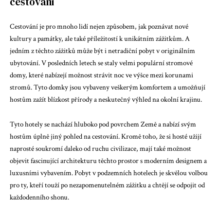
cestování
Cestování je pro mnoho lidí nejen způsobem, jak poznávat nové
kultury a památky, ale také příležitostí k unikátním zážitkům. A
jedním z těchto zážitků může být i netradiční pobyt v originálním
ubytování. V posledních letech se staly velmi populární stromové
domy, které nabízejí možnost strávit noc ve výšce mezi korunami
stromů. Tyto domky jsou vybaveny veškerým komfortem a umožňují
hostům zažít blízkost přírody a neskutečný výhled na okolní krajinu.
Tyto hotely se nachází hluboko pod povrchem Země a nabízí svým
hostům úplně jiný pohled na cestování. Kromě toho, že si hosté užijí
naprosté soukromí daleko od ruchu civilizace, mají také možnost
objevit fascinující architekturu těchto prostor s moderním designem a
luxusními vybavením. Pobyt v podzemních hotelech je skvělou volbou
pro ty, kteří touží po nezapomenutelném zážitku a chtějí se odpojit od
každodenního shonu.