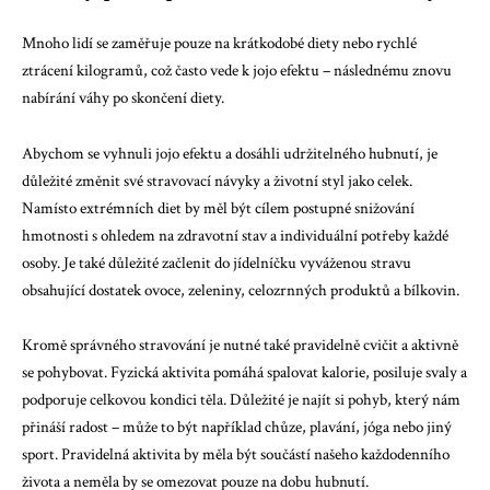
Mnoho lidí se zaměřuje pouze na krátkodobé diety nebo rychlé
ztrácení kilogramů, což často vede k jojo efektu – následnému znovu
nabírání váhy po skončení diety.
Abychom se vyhnuli jojo efektu a dosáhli udržitelného hubnutí, je
důležité změnit své stravovací návyky a životní styl jako celek.
Namísto extrémních diet by měl být cílem postupné snižování
hmotnosti s ohledem na zdravotní stav a individuální potřeby každé
osoby. Je také důležité začlenit do jídelníčku vyváženou stravu
obsahující dostatek ovoce, zeleniny, celozrnných produktů a bílkovin.
Kromě správného stravování je nutné také pravidelně cvičit a aktivně
se pohybovat. Fyzická aktivita pomáhá spalovat kalorie, posiluje svaly a
podporuje celkovou kondici těla. Důležité je najít si pohyb, který nám
přináší radost – může to být například chůze, plavání, jóga nebo jiný
sport. Pravidelná aktivita by měla být součástí našeho každodenního
života a neměla by se omezovat pouze na dobu hubnutí.