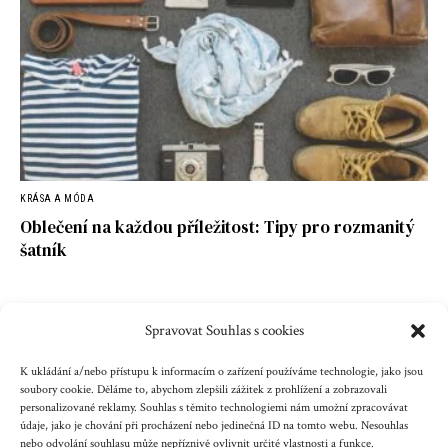
KRÁSA A MÓDA
Oblečení na každou příležitost: Tipy pro rozmanitý
šatník
Spravovat Souhlas s cookies
Kontakt
Reklama
Cookies
Ochrana údajů
K ukládání a/nebo přístupu k informacím o zařízení používáme technologie, jako jsou
soubory cookie. Děláme to, abychom zlepšili zážitek z prohlížení a zobrazovali
personalizované reklamy. Souhlas s těmito technologiemi nám umožní zpracovávat
Copyright © 2023 zenazenam.cz
údaje, jako je chování při procházení nebo jedinečná ID na tomto webu. Nesouhlas
nebo odvolání souhlasu může nepříznivě ovlivnit určité vlastnosti a funkce.