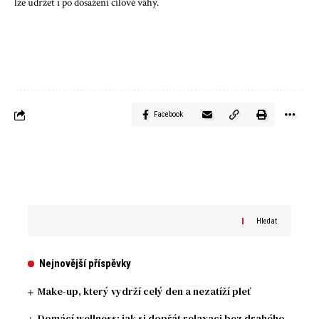
lze udržet i po dosažení cílové váhy.
Facebook
Hledat
Nejnovější příspěvky
Make-up, který vydrží celý den a nezatíží pleť
Domácí wellness: jak si dopřát relaxaci bez drahého