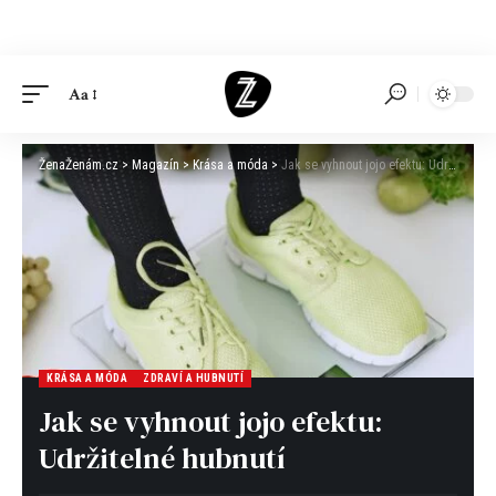
Aa
ŽenaŽenám.cz
>
Magazín
>
Krása a móda
>
Jak se vyhnout jojo efektu: Udržitelné hubnutí
KRÁSA A MÓDA
ZDRAVÍ A HUBNUTÍ
Jak se vyhnout jojo efektu:
Udržitelné hubnutí