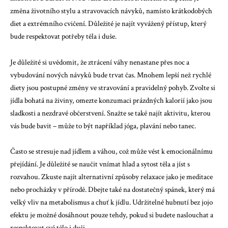
změna životního stylu a stravovacích návyků, namísto krátkodobých
diet a extrémního cvičení. Důležité je najít vyvážený přístup, který
bude respektovat potřeby těla i duše.
Je důležité si uvědomit, že ztrácení váhy nenastane přes noc a
vybudování nových návyků bude trvat čas. Mnohem lepší než rychlé
diety jsou postupné změny ve stravování a pravidelný pohyb. Zvolte si
jídla bohatá na živiny, omezte konzumaci prázdných kalorií jako jsou
sladkosti a nezdravé občerstvení. Snažte se také najít aktivitu, kterou
vás bude bavit – může to být například jóga, plavání nebo tanec.
Často se stresuje nad jídlem a váhou, což může vést k emocionálnímu
přejídání. Je důležité se naučit vnímat hlad a sytost těla a jíst s
rozvahou. Zkuste najít alternativní způsoby relaxace jako je meditace
nebo procházky v přírodě. Dbejte také na dostatečný spánek, který má
velký vliv na metabolismus a chuť k jídlu. Udržitelné hubnutí bez jojo
efektu je možné dosáhnout pouze tehdy, pokud si budete naslouchat a
respektovat své tělo i duši.