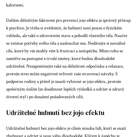
kaloriemi.
Dalším důležitým faktorem pro prevenci jojo efektu je správný přístup
k psychice. Je třeba si uvědomit, že hubnutí není pouze o fyzickém
vzhledu, ale také o zdravotním stavu a pohodlí vlastního těla. Naučte
se vnímat potřeby svého těla a naslouchat mu. Nedávejte si nereálné
cíle, které by vás mohly vést k frustraci a neúspěchu. Místo toho se
zaměřte na postupné a trvalé změny, které budou dlouhodobě
udržitelné. Nezapomínejte také na důležitost odpočinku a relaxace,
protože stres může negativně ovlivnit vaše stravovací návyky. S
podporou rodiny a přátel je snazší vyhnout se jojo efektu, protože
společným úsilím lze dosáhnout lepších výsledků a udržet si zdravý
životní styl i po dosažení požadovaných cílů.
Udržitelné hubnutí bez jojo efektu
Udržitelné hubnutí bez jojo efektu je cílem mnoha lidí, kteří se snaží
zhubnout a udržet si svou váhu dlouhodobě. Klíčem k úspěchu je