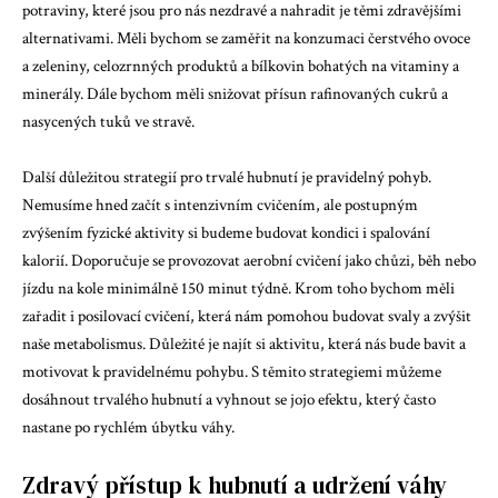
potraviny, které jsou pro nás nezdravé a nahradit je těmi zdravějšími
alternativami. Měli bychom se zaměřit na konzumaci čerstvého ovoce
a zeleniny, celozrnných produktů a bílkovin bohatých na vitaminy a
minerály. Dále bychom měli snižovat přísun rafinovaných cukrů a
nasycených tuků ve stravě.
Další důležitou strategií pro trvalé hubnutí je pravidelný pohyb.
Nemusíme hned začít s intenzivním cvičením, ale postupným
zvýšením fyzické aktivity si budeme budovat kondici i spalování
kalorií. Doporučuje se provozovat aerobní cvičení jako chůzi, běh nebo
jízdu na kole minimálně 150 minut týdně. Krom toho bychom měli
zařadit i posilovací cvičení, která nám pomohou budovat svaly a zvýšit
naše metabolismus. Důležité je najít si aktivitu, která nás bude bavit a
motivovat k pravidelnému pohybu. S těmito strategiemi můžeme
dosáhnout trvalého hubnutí a vyhnout se jojo efektu, který často
nastane po rychlém úbytku váhy.
Zdravý přístup k hubnutí a udržení váhy