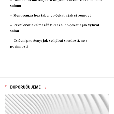
salonu
Menopauza bez tabu: co čekat a jak si pomoct
První erotická masáž v Praze: co čekat a jak vybrat
salon
Cvičení pro ženy: jak se hýbat s radostí, ne z
povinnosti
DOPORUČUJEME