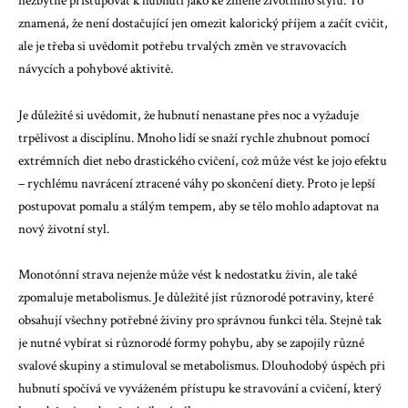
nezbytné přistupovat k hubnutí jako ke změně životního stylu. To
znamená, že není dostačující jen omezit kalorický příjem a začít cvičit,
ale je třeba si uvědomit potřebu trvalých změn ve stravovacích
návycích a pohybové aktivitě.
Je důležité si uvědomit, že hubnutí nenastane přes noc a vyžaduje
trpělivost a disciplínu. Mnoho lidí se snaží rychle zhubnout pomocí
extrémních diet nebo drastického cvičení, což může vést ke jojo efektu
– rychlému navrácení ztracené váhy po skončení diety. Proto je lepší
postupovat pomalu a stálým tempem, aby se tělo mohlo adaptovat na
nový životní styl.
Monotónní strava nejenže může vést k nedostatku živin, ale také
zpomaluje metabolismus. Je důležité jíst různorodé potraviny, které
obsahují všechny potřebné živiny pro správnou funkci těla. Stejně tak
je nutné vybírat si různorodé formy pohybu, aby se zapojily různé
svalové skupiny a stimuloval se metabolismus. Dlouhodobý úspěch při
hubnutí spočívá ve vyváženém přístupu ke stravování a cvičení, který