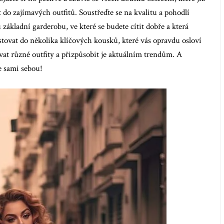
do zajímavých outfitů. Soustřeďte se na kvalitu a pohodlí
 základní garderobu, ve které se budete cítit dobře a která
estovat do několika klíčových kousků, které vás opravdu osloví
t různé outfity a přizpůsobit je aktuálním trendům. A
e sami sebou!