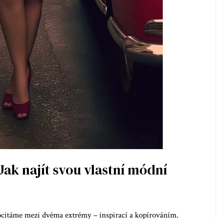
Jak najít svou vlastní módní
e ocitáme mezi dvěma extrémy – inspirací a kopírováním.