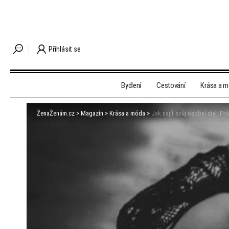
Přihlásit se
Bydlení
Cestování
Krása a 
ŽenaŽenám.cz
>
Magazín
>
Krása a móda
>
Jak najít svůj osobní styl: P