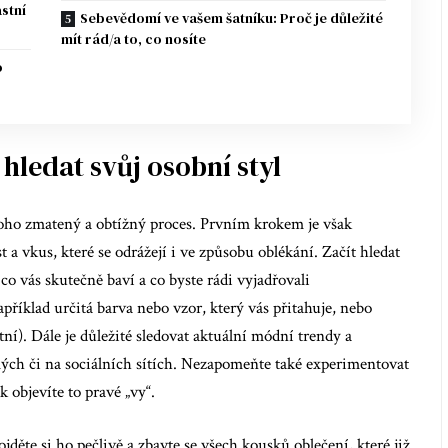
astní
Sebevědomí ve vašem šatníku: Proč je důležité
mít rád/a to, co nosíte
o
hledat svůj osobní styl
oho zmatený a obtížný proces. Prvním krokem je však
a vkus, které se odrážejí i ve způsobu oblékání. Začít hledat
 co vás skutečně baví a co byste rádi vyjadřovali
příklad určitá barva nebo vzor, který vás přitahuje, nebo
ní). Dále je důležité sledovat aktuální módní trendy a
ámých či na sociálních sítích. Nezapomeňte také experimentovat
 objevíte to pravé „vy“.
jděte si ho pečlivě a zbavte se všech kousků oblečení, které již