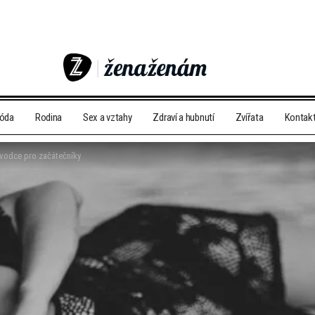
móda
Rodina
Sex a vztahy
Zdraví a hubnutí
Zvířata
Kontak
růvodce pro začátečníky