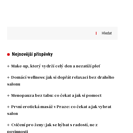
Hledat
Nejnovější příspěvky
Make-up, který vydrží celý den a nezatíží pleť
Domácí wellness: jak si dopřát relaxaci bez drahého
salonu
Menopauza bez tabu: co čekat a jak si pomoct
První erotická masáž v Praze: co čekat a jak vybrat
salon
Cvičení pro ženy: jak se hýbat s radostí, ne z
povinnosti