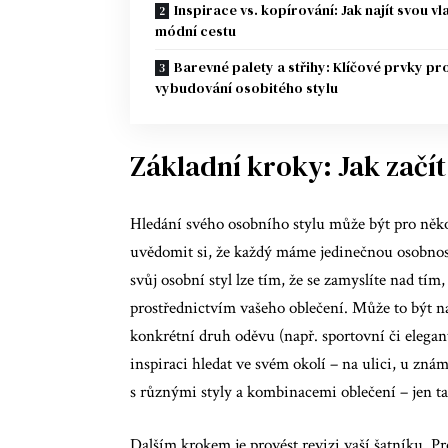
Inspirace vs. kopírování: Jak najít svou vl
módní cestu
Barevné palety a střihy: Klíčové prvky pr
vybudování osobitého stylu
Základní kroky: Jak začít 
Hledání svého osobního stylu může být pro něk
uvědomit si, že každý máme jedinečnou osobnost 
svůj osobní styl lze tím, že se zamyslíte nad tím,
prostřednictvím vašeho oblečení. Může to být na
konkrétní druh oděvu (např. sportovní či elegant
inspiraci hledat ve svém okolí – na ulici, u zn
s různými styly a kombinacemi oblečení – jen tak
Dalším krokem je provést revizi vaší šatníku. Pro