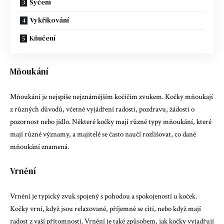
Syčení
Vykřikování
Kňučení
Mňoukání
Mňoukání je nejspíše nejznámějším kočičím zvukem. Kočky mňoukají
z různých důvodů, včetně vyjádření radosti, pozdravu, žádosti o
pozornost nebo jídlo. Některé kočky mají různé typy mňoukání, které
mají různé významy, a majitelé se často naučí rozlišovat, co dané
mňoukání znamená.
Vrnění
Vrnění je typický zvuk spojený s pohodou a spokojeností u koček.
Kočky vrní, když jsou relaxované, příjemně se cítí, nebo když mají
radost z vaší přítomnosti. Vrnění je také způsobem, jak kočky vyjadřují