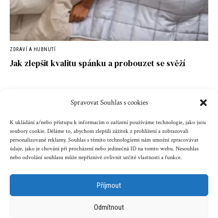
ZDRAVÍ A HUBNUTÍ
Jak zlepšit kvalitu spánku a probouzet se svěží
Spravovat Souhlas s cookies
Kontakt
Reklama
Cookies
Ochrana údajů
K ukládání a/nebo přístupu k informacím o zařízení používáme technologie, jako jsou
soubory cookie. Děláme to, abychom zlepšili zážitek z prohlížení a zobrazovali
personalizované reklamy. Souhlas s těmito technologiemi nám umožní zpracovávat
Copyright © 2023 zenazenam.cz
údaje, jako je chování při procházení nebo jedinečná ID na tomto webu. Nesouhlas
nebo odvolání souhlasu může nepříznivě ovlivnit určité vlastnosti a funkce.
Obsah serveru je chráněn autorským právem. Jakékoli užití
obsahu serveru včetně publikování nebo jiného
Příjmout
šíření obsahu serveru je bez písemného souhlasu těchto
společností zakázáno.
Odmítnout