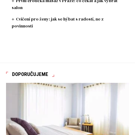
První erotická masáž v Praze: co čekat a jak vybrat
salon
Cvičení pro ženy: jak se hýbat s radostí, ne z
povinnosti
DOPORUČUJEME