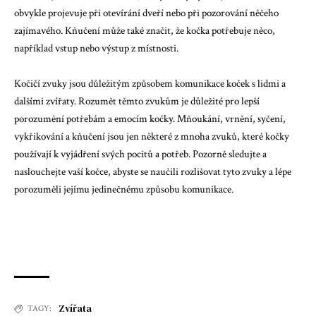
obvykle projevuje při otevírání dveří nebo při pozorování něčeho
zajímavého. Kňučení může také značit, že kočka potřebuje něco,
například vstup nebo výstup z místnosti.
Kočičí zvuky jsou důležitým způsobem komunikace koček s lidmi a
dalšími zvířaty. Rozumět těmto zvukům je důležité pro lepší
porozumění potřebám a emocím kočky. Mňoukání, vrnění, syčení,
vykřikování a kňučení jsou jen některé z mnoha zvuků, které kočky
používají k vyjádření svých pocitů a potřeb. Pozorně sledujte a
naslouchejte vaší kočce, abyste se naučili rozlišovat tyto zvuky a lépe
porozuměli jejímu jedinečnému způsobu komunikace.
Zvířata
TAGY: