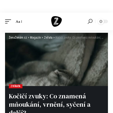
Aa
ŽenaŽenám.cz
>
Magazín
>
Zvířata
>
Kočičí zvuky: Co znamená mňoukání, vrnění, syčení a další?
ZVÍŘATA
Kočičí zvuky: Co znamená
mňoukání, vrnění, syčení a
další?