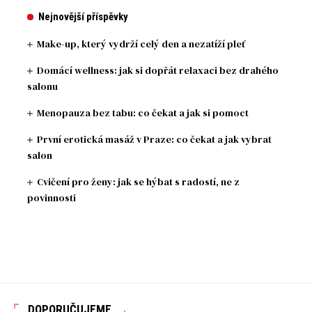
Nejnovější příspěvky
Make-up, který vydrží celý den a nezatíží pleť
Domácí wellness: jak si dopřát relaxaci bez drahého
salonu
Menopauza bez tabu: co čekat a jak si pomoct
První erotická masáž v Praze: co čekat a jak vybrat
salon
Cvičení pro ženy: jak se hýbat s radostí, ne z
povinnosti
DOPORUČUJEME