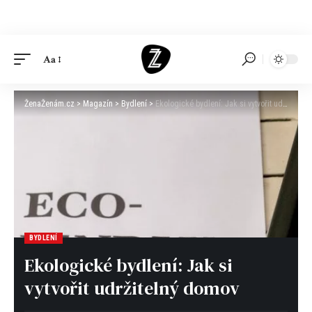
Aa
ŽenaŽenám.cz
>
Magazín
>
Bydlení
>
Ekologické bydlení: Jak si vytvořit udržitelný domov
BYDLENÍ
Ekologické bydlení: Jak si
vytvořit udržitelný domov