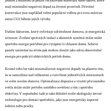
Jednou z možností je použít recyklované materiály nebo takové, které
mají minimální negativní dopad na životní prostředí. Dřevěné
konstrukce jsou například velmi populární volbou pro svou nulovou
emisi CO2 během jejich výroby.
Dalším faktorem, který ovlivňuje udržitelnost domova, je energetická
účinnost. Zvolení správných izolací a okenních systémů může snížit
spotřebu energie potřebné pro vytápění či chlazení domu. Solární
panely umístěné na střeše pak mohou sloužit jako zdroj obnovitelné
energie pro pokrytí elektrických potřeb domu.
Kromě toho lze také minimalizovat negativní dopady na planetu tím,
že se zamyslíme nad velikostmi a rozvrhem jednotlivých místnostech
ve svém novém domove. Optimalizace dispozice a využití přirozeného
světla může snížit potřebu umělého osvětlení a tím i spotřebu
elektřiny. V neposlední řadě je také důležité zvolit ekologicky šetrné
technologie pro domácí spotřebiče, jako jsou energeticky úsporné
lednice nebo pračky.