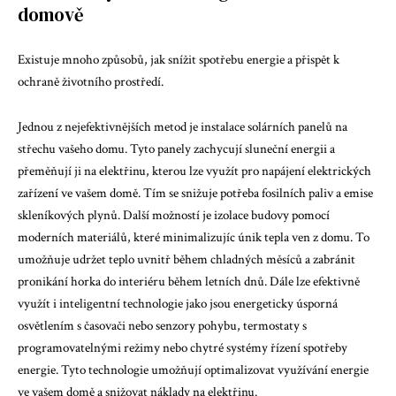
domově
Existuje mnoho způsobů, jak snížit spotřebu energie a přispět k
ochraně životního prostředí.
Jednou z nejefektivnějších metod je instalace solárních panelů na
střechu vašeho domu. Tyto panely zachycují sluneční energii a
přeměňují ji na elektřinu, kterou lze využít pro napájení elektrických
zařízení ve vašem domě. Tím se snižuje potřeba fosilních paliv a emise
skleníkových plynů. Další možností je izolace budovy pomocí
moderních materiálů, které minimalizujíc únik tepla ven z domu. To
umožňuje udržet teplo uvnitř během chladných měsíců a zabránit
pronikání horka do interiéru během letních dnů. Dále lze efektivně
využít i inteligentní technologie jako jsou energeticky úsporná
osvětlením s časovači nebo senzory pohybu, termostaty s
programovatelnými režimy nebo chytré systémy řízení spotřeby
energie. Tyto technologie umožňují optimalizovat využívání energie
ve vašem domě a snižovat náklady na elektřinu.