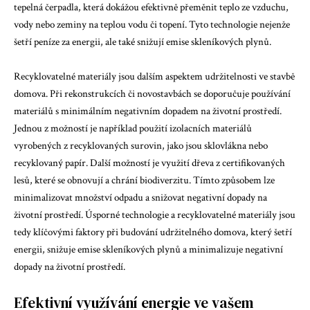
tepelná čerpadla, která dokážou efektivně přeměnit teplo ze vzduchu,
vody nebo zeminy na teplou vodu či topení. Tyto technologie nejenže
šetří peníze za energii, ale také snižují emise skleníkových plynů.
Recyklovatelné materiály jsou dalším aspektem udržitelnosti ve stavbě
domova. Při rekonstrukcích či novostavbách se doporučuje používání
materiálů s minimálním negativním dopadem na životní prostředí.
Jednou z možností je například použití izolacních materiálů
vyrobených z recyklovaných surovin, jako jsou sklovlákna nebo
recyklovaný papír. Další možností je využití dřeva z certifikovaných
lesů, které se obnovují a chrání biodiverzitu. Tímto způsobem lze
minimalizovat množství odpadu a snižovat negativní dopady na
životní prostředí. Úsporné technologie a recyklovatelné materiály jsou
tedy klíčovými faktory při budování udržitelného domova, který šetří
energii, snižuje emise skleníkových plynů a minimalizuje negativní
dopady na životní prostředí.
Efektivní využívání energie ve vašem