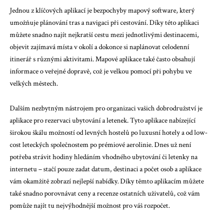
Jednou z klíčových aplikací je bezpochyby mapový software, který
umožňuje plánování tras a navigaci při cestování. Díky této aplikaci
můžete snadno najít nejkratší cestu mezi jednotlivými destinacemi,
objevit zajímavá místa v okolí a dokonce si naplánovat celodenní
itinerář s různými aktivitami. Mapové aplikace také často obsahují
informace o veřejné dopravě, což je velkou pomocí při pohybu ve
velkých městech.
Dalším nezbytným nástrojem pro organizaci vašich dobrodružství je
aplikace pro rezervaci ubytování a letenek. Tyto aplikace nabízející
širokou škálu možností od levných hostelů po luxusní hotely a od low-
cost leteckých společnostem po prémiové aerolinie. Dnes už není
potřeba strávit hodiny hledáním vhodného ubytování či letenky na
internetu – stačí pouze zadat datum, destinaci a počet osob a aplikace
vám okamžitě zobrazí nejlepší nabídky. Díky těmto aplikacím můžete
také snadno porovnávat ceny a recenze ostatních uživatelů, což vám
pomůže najít tu nejvýhodnější možnost pro váš rozpočet.