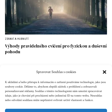
ZDRAVÍ A HUBNUTÍ
Výhody pravidelného cvičení pro fyzickou a duševní
pohodu
Spravovat Souhlas s cookies
Kontakt
Reklama
Cookies
Ochrana údajů
K ukládání a/nebo přístupu k informacím o zařízení používáme technologie, jako jsou
soubory cookie. Děláme to, abychom zlepšili zážitek z prohlížení a zobrazovali
personalizované reklamy. Souhlas s těmito technologiemi nám umožní zpracovávat
Copyright © 2023 zenazenam.cz
údaje, jako je chování při procházení nebo jedinečná ID na tomto webu. Nesouhlas
nebo odvolání souhlasu může nepříznivě ovlivnit určité vlastnosti a funkce.
Obsah serveru je chráněn autorským právem. Jakékoli užití
obsahu serveru včetně publikování nebo jiného