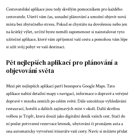
Cestovatelské aplikace jsou tedy skvělým pomocníkem pro každého
cestovatele. Ušetří vám čas, usnadní plánování a umožní objevit nová
místa bez zbytečného stresu. Pokud se chystáte na dovolenou nebo jen
na krátký výlet, určitě byste neměli zapomenout si nainstalovat tyto
užitečné aplikace, které vám zpříjemní vaší cestu a pomohou vám lépe
si užít svůj pobyt ve vaší destinaci.
Pět nejlepších aplikací pro plánování a
objevování světa
Mezi pět nejlepších aplikací patří bezesporu Google Maps. Tato
aplikace nabízí detailní mapy s navigací, informace o dopravě a veřejné
dopravě v mnoha zemích po celém světě. Dále umožňuje vyhledávání
restaurací, hotelů a dalších zajímavých míst v okolí. Další skvělou
volbou je TripIt, která slouží jako digitální deník vašich cest. Stačí do
ní poslat potvrzené rezervace letenek, ubytování či pronájem auta a
ona automaticky vytvoření itineráře vaší cesty. Navíc si můžete přidat