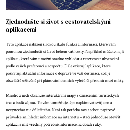
Zjednodušte si život s cestovatelskými
aplikacemi
Tyto aplikace nabízejí širokou škálu funkcí a informací, které vám
pomohou zjednodušit si život během vaší cesty. Například můžete najít
aplikaci, která vám umožní snadno vyhledat a rezervovat ubytování
podle vašich preferencí a rozpočtu. Dále existují aplikace, které
poskytují aktuální informace o dopravě ve vaší destinaci, což je
obzvláště užitečné při plánování denních výletů či přesunů mezi místy.
Mnoho z nich obsahuje interaktivní mapy s označením turistických
tras a bodů zájmu. To vám umožňuje lépe naplánovat svůj den a
nevynechat nic důležitého. Není tak potřeba nosit sebou papírové
průvodce ani hledat informace na internetu – stačí jednoduše otevřít
aplikaci a mít všechny potřebné informace na dosah ruky.