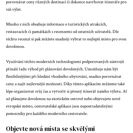
porovnávat ceny různých destinací či dokonce navrhovat itineráře pro
váš výlet.
Mnoho z nich obsahuje informace o turistických atrakcích,
restauracích či památkách s recenzemi od ostatních uživatelů. Dle
těchto recenzí si pak můžete snadněji vybrat to nejlepší místo pro svou
dovolenou.
Využívání těchto moderních technologiemi podporovaných nástrojů
přináší řadu výhod při plánování dovolených. Umožňuje nám být
flexibilnějšími při hledání vhodného ubytování, snadno porovnávat
ceny a najít nejlevnější možnosti. Díky těmto aplikacím můžeme také
lépe organizovat svůj čas a vytvořit si přesný itinerář našeho výletu. Ať
už plánujete dovolenou na exotickém ostrově nebo objevujete nové
evropské město, cestovatelské aplikace jsou nepostradatelnými
pomocníky pro každého moderního cestovatele.
Objevte nová místa se skvělými