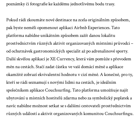
poznámky či fotografie ke každému jednotlivému bodu trasy.
Pokud rádi zkoumáte nové destinace na zcela originálním způsobem,
pak byste neměli opomenout aplikaci Airbnb Experiences. Tato
platforma nabídne unikátním způsobem zažít danou lokalitu
prostřednictvím různých aktivit organizovaných místními průvodci –
od ochutnávek gastronomických specialit až po adrenalinové sporty.
Další skvělou aplikací je XE Currency, která vám pomůže s převodem
měn na cestách. Stačí zadat částku ve vaší domácí měně a aplikace
okamžitě zobrazí ekvivalentní hodnotu v cizí měně. A konečně, pro ty,
kteří se rádi seznamují s novými lidmi na cestách, je ideálním
společníkem aplikace Couchsurfing. Tato platforma umožňuje najít
ubytování u místních hostitelů zdarma nebo za symbolický poplatek a
navíc nabídne možnost setkat se s dalšími cestovateli prostřednictvím
různých událostí a aktivit organizovaných komunitou Couchsurfingu.