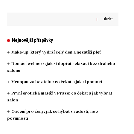
Hledat
Nejnovější příspěvky
Make-up, který vydrží celý den a nezatíží pleť
Domácí wellness: jak si dopřát relaxaci bez drahého
salonu
Menopauza bez tabu: co čekat a jak si pomoct
První erotická masáž v Praze: co čekat a jak vybrat
salon
Cvičení pro ženy: jak se hýbat s radostí, ne z
povinnosti