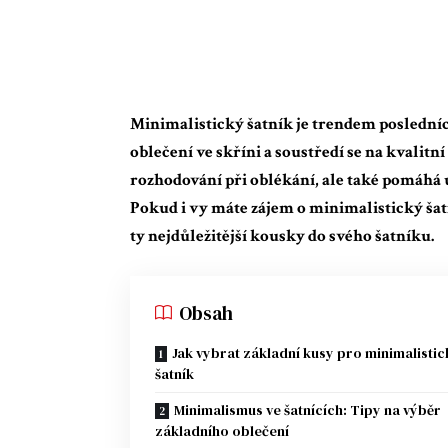
Minimalistický šatník je trendem posledníc
oblečení ve skříni a soustředí se na kvalit
rozhodování při oblékání, ale také pomáhá u
Pokud i vy máte zájem o minimalistický ša
ty nejdůležitější kousky do svého šatníku.
Obsah
Jak vybrat základní kusy pro minimalistic
šatník
Minimalismus ve šatnících: Tipy na výběr
základního oblečení