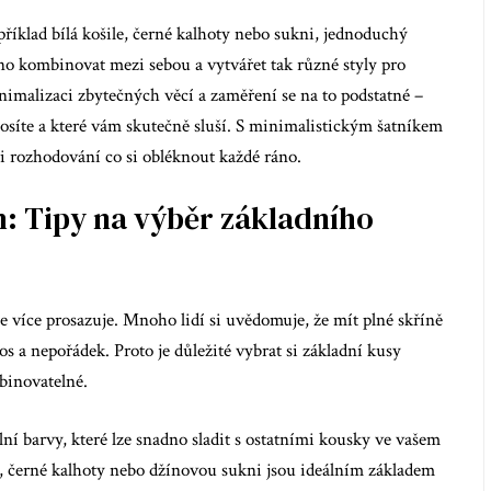
íklad bílá košile, černé kalhoty nebo sukni, jednoduchý
dno kombinovat mezi sebou a vytvářet tak různé styly pro
inimalizaci zbytečných věcí a zaměření se na to podstatné –
nosíte a které vám skutečně sluší. S minimalistickým šatníkem
při rozhodování co si obléknout každé ráno.
h: Tipy na výběr základního
le více prosazuje. Mnoho lidí si uvědomuje, že mít plné skříně
os a nepořádek. Proto je důležité vybrat si základní kusy
binovatelné.
ní barvy, které lze snadno sladit s ostatními kousky ve vašem
m, černé kalhoty nebo džínovou sukni jsou ideálním základem