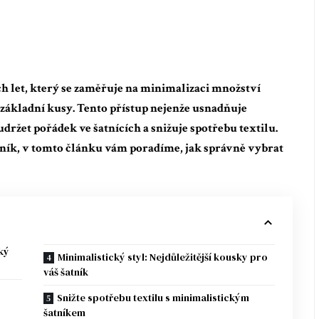
h let, který se zaměřuje na minimalizaci množství
ní základní kusy. Tento přístup nejenže usnadňuje
držet pořádek ve šatnících a snižuje spotřebu textilu.
tník, v tomto článku vám poradíme, jak správně vybrat
ký
Minimalistický styl: Nejdůležitější kousky pro
váš šatník
Snižte spotřebu textilu s minimalistickým
šatníkem