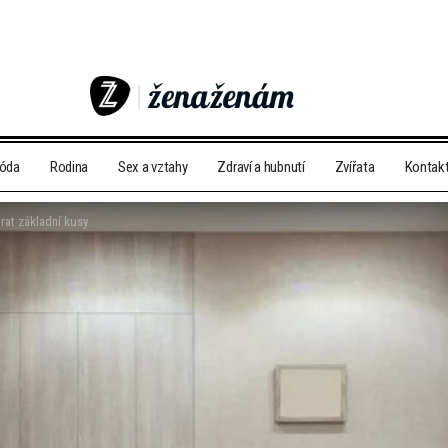
móda
Rodina
Sex a vztahy
Zdraví a hubnutí
Zvířata
Kontak
brat základní kusy