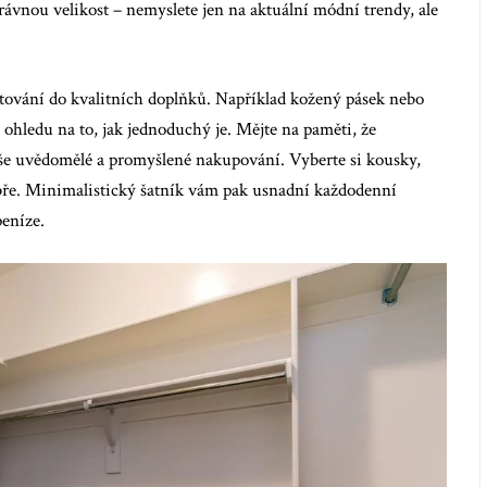
právnou velikost – nemyslete jen na aktuální módní trendy, ale
stování do kvalitních doplňků. Například kožený pásek nebo
 ohledu na to, jak jednoduchý je. Mějte na paměti, že
e uvědomělé a promyšlené nakupování. Vyberte si kousky,
obře. Minimalistický šatník vám pak usnadní každodenní
peníze.