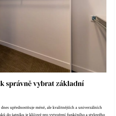
ak správně vybrat základní
dnes upřednostňuje méně, ale kvalitnějších a univerzálních
ků do šatníku je klíčové pro vytvoření funkčního a stylového