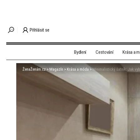
Přihlásit se
Bydlení
Cestování
Krása a 
ŽenaŽenám.cz
>
Magazín
>
Krása a móda
>
Minimalistický šatník: Jak vy