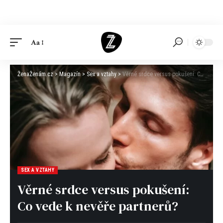
Aa
ŽenaŽenám.cz
>
Magazín
>
Sex a vztahy
>
Věrné srdce versus pokušení: Co vede k nevěře partnerů?
SEX A VZTAHY
Věrné srdce versus pokušení:
Co vede k nevěře partnerů?