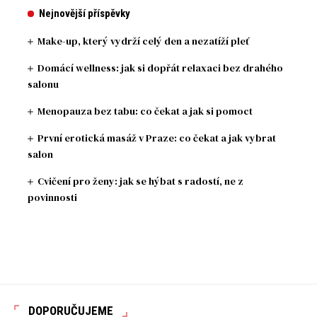
Nejnovější příspěvky
Make-up, který vydrží celý den a nezatíží pleť
Domácí wellness: jak si dopřát relaxaci bez drahého
salonu
Menopauza bez tabu: co čekat a jak si pomoct
První erotická masáž v Praze: co čekat a jak vybrat
salon
Cvičení pro ženy: jak se hýbat s radostí, ne z
povinnosti
DOPORUČUJEME