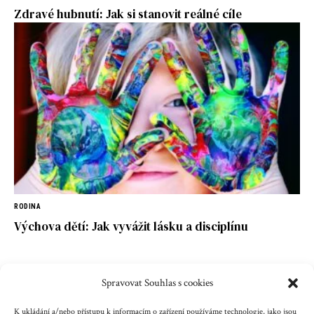
Zdravé hubnutí: Jak si stanovit reálné cíle
RODINA
Výchova dětí: Jak vyvážit lásku a disciplínu
Spravovat Souhlas s cookies
Kontakt
Reklama
Cookies
Ochrana údajů
K ukládání a/nebo přístupu k informacím o zařízení používáme technologie, jako jsou