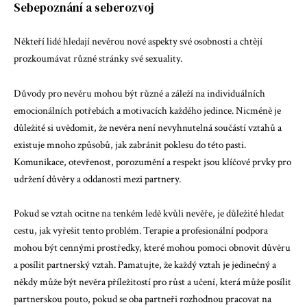
Sebepoznání a seberozvoj
Někteří lidé hledají nevěrou nové aspekty své osobnosti a chtějí
prozkoumávat různé stránky své sexuality.
Důvody pro nevěru mohou být různé a záleží na individuálních
emocionálních potřebách a motivacích každého jedince. Nicméně je
důležité si uvědomit, že nevěra není nevyhnutelná součástí vztahů a
existuje mnoho způsobů, jak zabránit poklesu do této pasti.
Komunikace, otevřenost, porozumění a respekt jsou klíčové prvky pro
udržení důvěry a oddanosti mezi partnery.
Pokud se vztah ocitne na tenkém ledě kvůli nevěře, je důležité hledat
cestu, jak vyřešit tento problém. Terapie a profesionální podpora
mohou být cennými prostředky, které mohou pomoci obnovit důvěru
a posílit partnerský vztah. Pamatujte, že každý vztah je jedinečný a
někdy může být nevěra příležitostí pro růst a učení, která může posílit
partnerskou pouto, pokud se oba partneři rozhodnou pracovat na