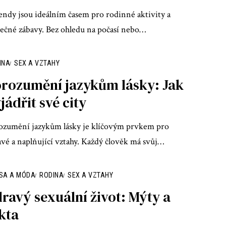
endy jsou ideálním časem pro rodinné aktivity a
lečné zábavy. Bez ohledu na počasí nebo
…
INA
SEX A VZTAHY
rozumění jazykům lásky: Jak
jádřit své city
ozumění jazykům lásky je klíčovým prvkem pro
avé a naplňující vztahy. Každý člověk má svůj
…
SA A MÓDA
RODINA
SEX A VZTAHY
ravý sexuální život: Mýty a
kta