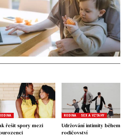
RODINA
RODINA
SEX A VZTAHY
ak řešit spory mezi
Udržování intimity během
ourozenci
rodičovství