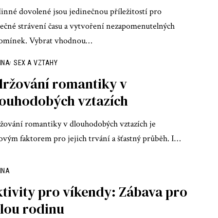
inné dovolené jsou jedinečnou příležitostí pro
lečné strávení času a vytvoření nezapomenutelných
omínek. Vybrat vhodnou
…
INA
SEX A VZTAHY
ržování romantiky v
ouhodobých vztazích
žování romantiky v dlouhodobých vztazích je
čovým faktorem pro jejich trvání a šťastný průběh. I
…
INA
tivity pro víkendy: Zábava pro
lou rodinu