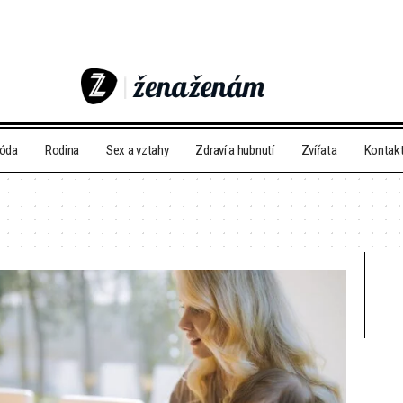
móda
Rodina
Sex a vztahy
Zdraví a hubnutí
Zvířata
Kontak