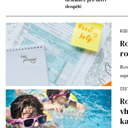
dospělé
ROD
Ro
r
Rov
usp
CES
Ro
vh
ka