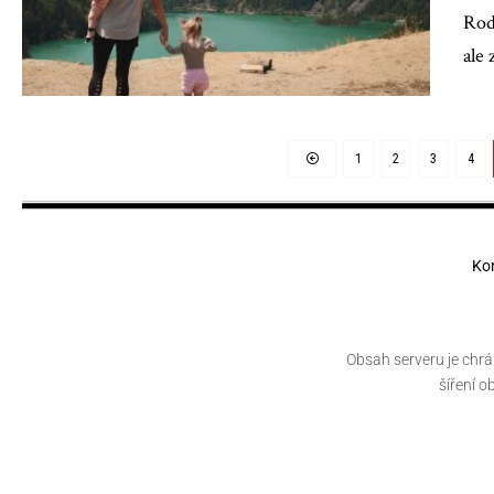
Rod
ale
1
2
3
4
Ko
Obsah serveru je chrá
šíření 