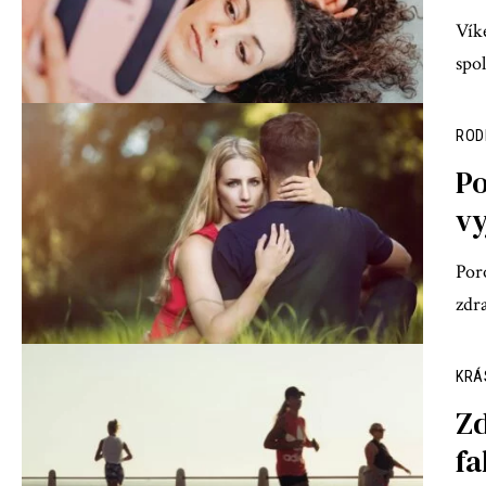
Vík
spo
ROD
Po
vy
Por
zdr
KRÁ
Zd
fa