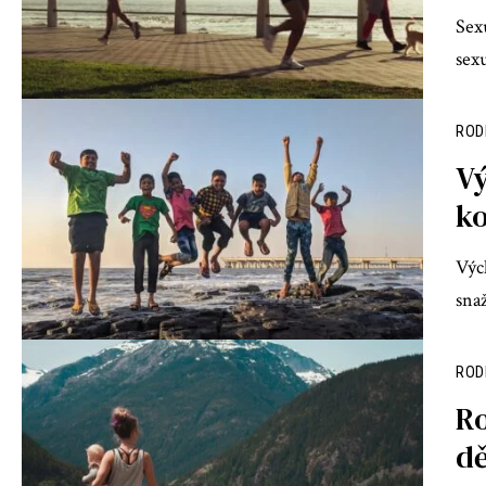
Sexu
sex
ROD
Vý
k
Výc
sna
ROD
Ro
dě