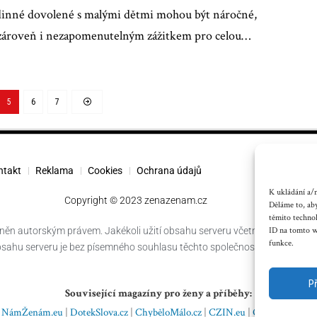
inné dovolené s malými dětmi mohou být náročné,
 zároveň i nezapomenutelným zážitkem pro celou
…
5
6
7
ntakt
Reklama
Cookies
Ochrana údajů
K ukládání a/n
Copyright © 2023 zenazenam.cz
Děláme to, aby
těmito techno
něn autorským právem. Jakékoli užití obsahu serveru včetně publikování
ID na tomto we
funkce.
obsahu serveru je bez písemného souhlasu těchto společností zakázáno.
P
Související magazíny pro ženy a příběhy:
NámŽenám.eu
|
DotekSlova.cz
|
ChyběloMálo.cz
|
CZIN.eu
|
Osobní stránky