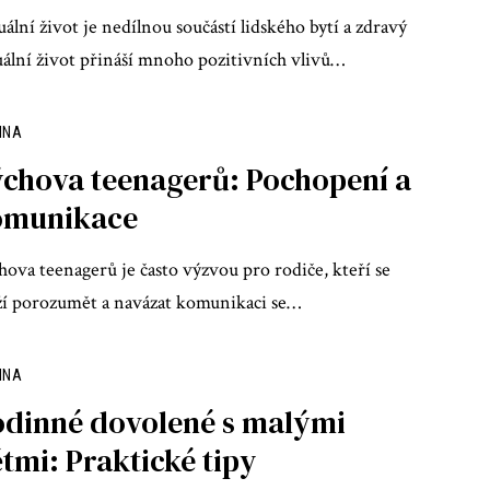
ální život je nedílnou součástí lidského bytí a zdravý
uální život přináší mnoho pozitivních vlivů
…
INA
chova teenagerů: Pochopení a
omunikace
hova teenagerů je často výzvou pro rodiče, kteří se
ží porozumět a navázat komunikaci se
…
INA
dinné dovolené s malými
tmi: Praktické tipy