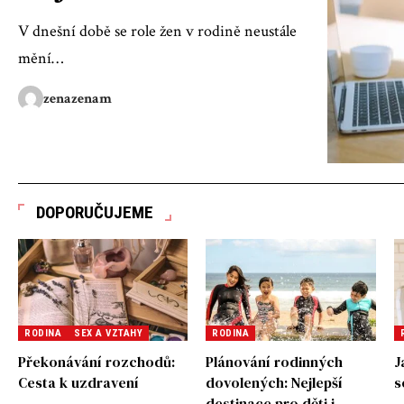
V dnešní době se role žen v rodině neustále
mění
…
zenazenam
DOPORUČUJEME
RODINA
SEX A VZTAHY
RODINA
Překonávání rozchodů:
Plánování rodinných
J
Cesta k uzdravení
dovolených: Nejlepší
s
destinace pro děti i