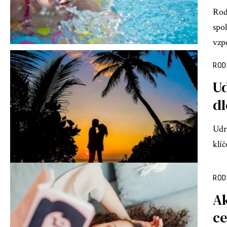
Rod
spo
vzp
ROD
Ud
dl
Udr
klí
ROD
Ak
ce