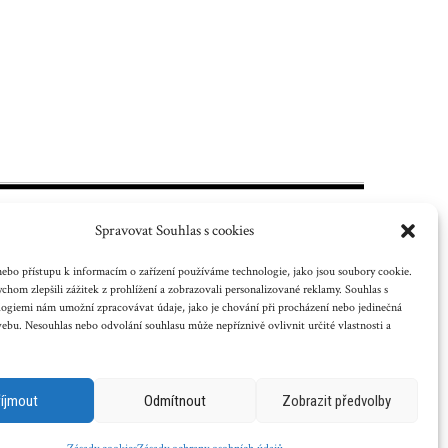
Spravovat Souhlas s cookies
ebo přístupu k informacím o zařízení používáme technologie, jako jsou soubory cookie.
chom zlepšili zážitek z prohlížení a zobrazovali personalizované reklamy. Souhlas s
logiemi nám umožní zpracovávat údaje, jako je chování při procházení nebo jedinečná
 nebo jiného
bu. Nesouhlas nebo odvolání souhlasu může nepříznivě ovlivnit určité vlastnosti a
říjmout
Odmítnout
Zobrazit předvolby