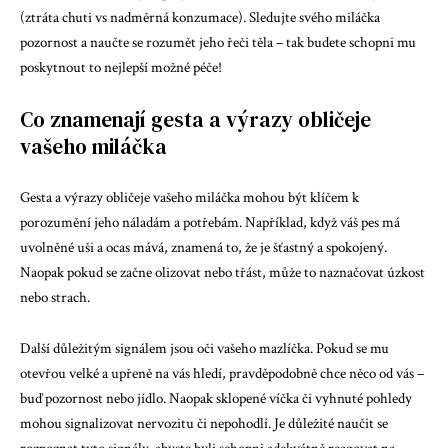
(ztráta chuti vs nadměrná konzumace). Sledujte svého miláčka
pozornost a naučte se rozumět jeho řeči těla – tak budete schopni mu
poskytnout to nejlepší možné péče!
Co znamenají gesta a výrazy obličeje
vašeho miláčka
Gesta a výrazy obličeje vašeho miláčka mohou být klíčem k
porozumění jeho náladám a potřebám. Například, když váš pes má
uvolněné uši a ocas mává, znamená to, že je šťastný a spokojený.
Naopak pokud se začne olizovat nebo třást, může to naznačovat úzkost
nebo strach.
Další důležitým signálem jsou oči vašeho mazlíčka. Pokud se mu
otevřou velké a upřeně na vás hledí, pravděpodobně chce něco od vás –
buď pozornost nebo jídlo. Naopak sklopené víčka či vyhnuté pohledy
mohou signalizovat nervozitu či nepohodlí. Je důležité naučit se