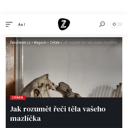
Aa
ŽenaŽenám.cz
>
Magazín
>
Zvířata
>
Jak rozumět řeči těla vašeho mazlíčka
ZVÍŘATA
Jak rozumět řeči těla vašeho
mazlíčka