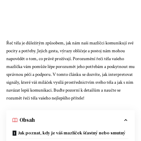
Řeč těla je důležitým způsobem, jak nám naši mazlíčci komunikují své
pocity a potřeby. Jejich gesta, výrazy obličeje a postoj nám mohou
napovědět o tom, co právě prožívají. Porozumění řeči těla vašeho
mazlíčka vám pomůže lépe porozumět jeho potřebám a poskytnout mu
správnou péči a podporu. V tomto článku se dozvíte, jak interpretovat
signály, které váš miláček vysílá prostřednictvím svého těla a jak s ním
navázat lepší komunikaci. Buďte pozorní k detailům a naučte se
rozumět řeči těla vašeho nejlepšího přítele!
Obsah
Jak poznat, kdy je váš mazlíček šťastný nebo smutný