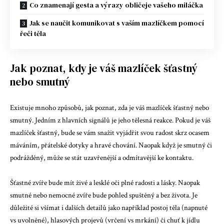
Co znamenají gesta a výrazy obličeje vašeho miláčka
Jak se naučit komunikovat s vaším mazlíčkem pomocí
řeči těla
Jak poznat, kdy je váš mazlíček šťastný
nebo smutný
Existuje mnoho způsobů, jak poznat, zda je váš mazlíček šťastný nebo
smutný. Jedním z hlavních signálů je jeho tělesná reakce. Pokud je váš
mazlíček šťastný, bude se vám snažit vyjádřit svou radost skrz ocasem
máváním, přátelské dotyky a hravé chování. Naopak když je smutný či
podrážděný, může se stát uzavřenější a odmítavější ke kontaktu.
Šťastné zvíře bude mít živé a lesklé oči plné radosti a lásky. Naopak
smutné nebo nemocné zvíře bude pohled spuštěný a bez života. Je
důležité si všímat i dalších detailů jako například postoj těla (napnuté
vs uvolněné), hlasových projevů (vrčení vs mrkání) či chuť k jídlu