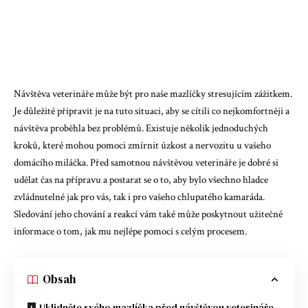
Návštěva veterináře může být pro naše mazlíčky stresujícím zážitkem.
Je důležité připravit je na tuto situaci, aby se cítili co nejkomfortněji a
návštěva proběhla bez problémů. Existuje několik jednoduchých
kroků, které mohou pomoci zmírnit úzkost a nervozitu u vašeho
domácího miláčka. Před samotnou návštěvou veterináře je dobré si
udělat čas na přípravu a postarat se o to, aby bylo všechno hladce
zvládnutelné jak pro vás, tak i pro vašeho chlupatého kamaráda.
Sledování jeho chování a reakcí vám také může poskytnout užitečné
informace o tom, jak mu nejlépe pomoci s celým procesem.
Obsah
Uklidněte svého mazlíčka před návštěvou veterináře