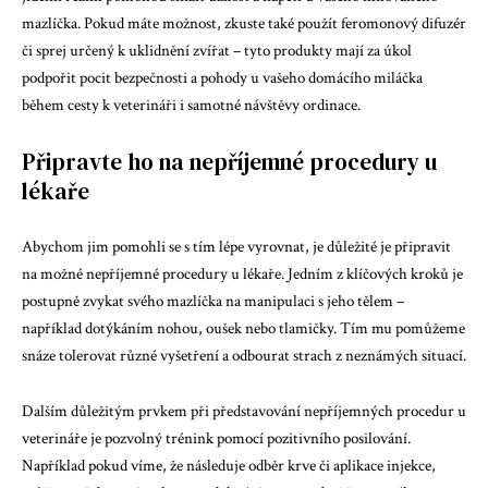
mazlíčka. Pokud máte možnost, zkuste také použít feromonový difuzér
či sprej určený k uklidnění zvířat – tyto produkty mají za úkol
podpořit pocit bezpečnosti a pohody u vašeho domácího miláčka
během cesty k veterináři i samotné návštěvy ordinace.
Připravte ho na nepříjemné procedury u
lékaře
Abychom jim pomohli se s tím lépe vyrovnat, je důležité je připravit
na možné nepříjemné procedury u lékaře. Jedním z klíčových kroků je
postupně zvykat svého mazlíčka na manipulaci s jeho tělem –
například dotýkáním nohou, oušek nebo tlamičky. Tím mu pomůžeme
snáze tolerovat různé vyšetření a odbourat strach z neznámých situací.
Dalším důležitým prvkem při představování nepříjemných procedur u
veterináře je pozvolný trénink pomocí pozitivního posilování.
Například pokud víme, že následuje odběr krve či aplikace injekce,