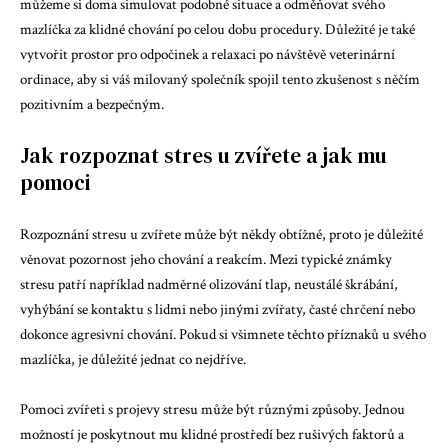
můžeme si doma simulovat podobné situace a odměňovat svého
mazlíčka za klidné chování po celou dobu procedury. Důležité je také
vytvořit prostor pro odpočinek a relaxaci po návštěvě veterinární
ordinace, aby si váš milovaný společník spojil tento zkušenost s něčím
pozitivním a bezpečným.
Jak rozpoznat stres u zvířete a jak mu
pomoci
Rozpoznání stresu u zvířete může být někdy obtížné, proto je důležité
věnovat pozornost jeho chování a reakcím. Mezi typické známky
stresu patří například nadměrné olizování tlap, neustálé škrábání,
vyhýbání se kontaktu s lidmi nebo jinými zvířaty, časté chrčení nebo
dokonce agresivní chování. Pokud si všimnete těchto příznaků u svého
mazlíčka, je důležité jednat co nejdříve.
Pomoci zvířeti s projevy stresu může být různými způsoby. Jednou
možností je poskytnout mu klidné prostředí bez rušivých faktorů a