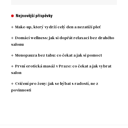
Nejnovější příspěvky
Make-up, který vydrží celý den a nezatíží pleť
Domácí wellness: jak si dopřát relaxaci bez drahého
salonu
Menopauza bez tabu: co čekat a jak si pomoct
První erotická masáž v Praze: co čekat a jak vybrat
salon
Cvičení pro ženy: jak se hýbat s radostí, ne z
povinnosti