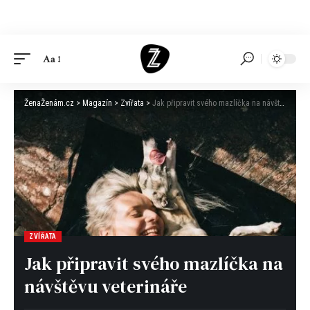
Aa
ŽenaŽenám.cz
>
Magazín
>
Zvířata
>
Jak připravit svého mazlíčka na návštěvu veterináře
ZVÍŘATA
Jak připravit svého mazlíčka na
návštěvu veterináře