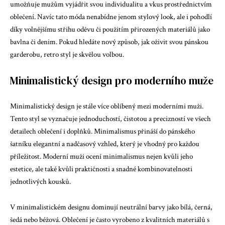
umožňuje mužům vyjádřit svou individualitu a vkus prostřednictvím
oblečení. Navíc tato móda nenabídne jenom stylový look, ale i pohodlí
díky volnějšímu střihu oděvu či použitím přirozených materiálů jako
bavlna či denim. Pokud hledáte nový způsob, jak oživit svou pánskou
garderobu, retro styl je skvělou volbou.
Minimalistický design pro moderního muže
Minimalistický design je stále více oblíbený mezi moderními muži.
Tento styl se vyznačuje jednoduchostí, čistotou a precizností ve všech
detailech oblečení i doplňků. Minimalismus přináší do pánského
šatníku elegantní a nadčasový vzhled, který je vhodný pro každou
příležitost. Moderní muži ocení minimalismus nejen kvůli jeho
estetice, ale také kvůli praktičnosti a snadné kombinovatelnosti
jednotlivých kousků.
V minimalistickém designu dominují neutrální barvy jako bílá, černá,
šedá nebo béžová. Oblečení je často vyrobeno z kvalitních materiálů s