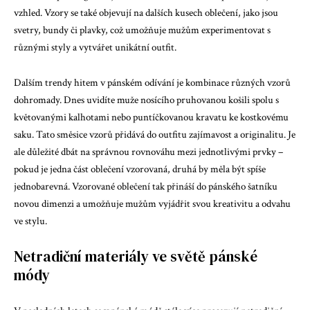
vzhled. Vzory se také objevují na dalších kusech oblečení, jako jsou
svetry, bundy či plavky, což umožňuje mužům experimentovat s
různými styly a vytvářet unikátní outfit.
Dalším trendy hitem v pánském odívání je kombinace různých vzorů
dohromady. Dnes uvidíte muže nosícího pruhovanou košili spolu s
květovanými kalhotami nebo puntíčkovanou kravatu ke kostkovému
saku. Tato směsice vzorů přidává do outfitu zajímavost a originalitu. Je
ale důležité dbát na správnou rovnováhu mezi jednotlivými prvky –
pokud je jedna část oblečení vzorovaná, druhá by měla být spíše
jednobarevná. Vzorované oblečení tak přináší do pánského šatníku
novou dimenzi a umožňuje mužům vyjádřit svou kreativitu a odvahu
ve stylu.
Netradiční materiály ve světě pánské
módy