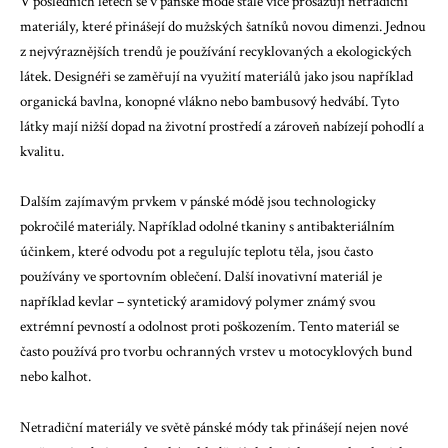
V posledních letech se v pánské módě stále více prosazují netradiční
materiály, které přinášejí do mužských šatníků novou dimenzi. Jednou
z nejvýraznějších trendů je používání recyklovaných a ekologických
látek. Designéři se zaměřují na využití materiálů jako jsou například
organická bavlna, konopné vlákno nebo bambusový hedvábí. Tyto
látky mají nižší dopad na životní prostředí a zároveň nabízejí pohodlí a
kvalitu.
Dalším zajímavým prvkem v pánské módě jsou technologicky
pokročilé materiály. Například odolné tkaniny s antibakteriálním
účinkem, které odvodu pot a regulujíc teplotu těla, jsou často
používány ve sportovním oblečení. Další inovativní materiál je
například kevlar – syntetický aramidový polymer známý svou
extrémní pevností a odolnost proti poškozením. Tento materiál se
často používá pro tvorbu ochranných vrstev u motocyklových bund
nebo kalhot.
Netradiční materiály ve světě pánské módy tak přinášejí nejen nové