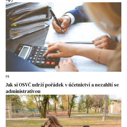
PR
Jak si OSVČ udrží pořádek v účetnictví a nezahltí se
administrativou