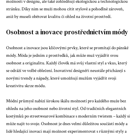
možnosti v designu, ale také zohledňují ekologickou a technologickou
stránku. Díky nim se muži mohou cítit stylově a pohodlně zároveň,
aniž by museli obětovat kvalitu či ohled na životní prostředí.
Osobnost a inovace prostřednictvím módy
Osobnost a inovace jsou klíčovými prvky, které se promítají do pánské
módy. Móda je jedním z prostředků, jak může muž vyjádřit svou
osobnost a originalitu. Každý člověk má svůj vlastní styl a vkus, který
se odráží ve volbě oblečení. Inovativní designéři neustále přicházejí s
novými trendy a nápady, které umožňují mužům vyjádřit svoji
kreativitu skrze módu.
Módní průmysl nabízí širokou škálu možností pro každého muže bez
ohledu na jeho osobnost nebo životní styl. Od tradičních elegantních
kostýmků po streetwearové kombinace s moderním twistem – každý si
může najít to svoje. Osobnost je dnes velmi důležitou součástí módy a
lidé hledající inovaci mají možnost experimentovat s různými styly a