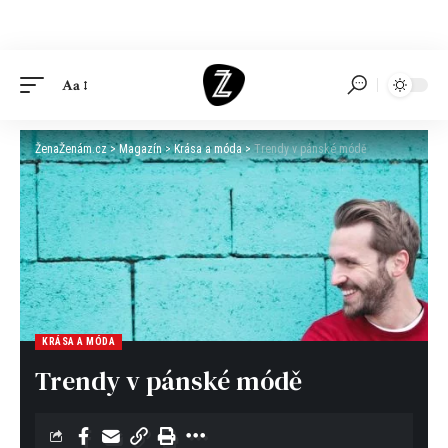
Aa
ŽenaŽenám.cz
>
Magazín
>
Krása a móda
>
Trendy v pánské módě
KRÁSA A MÓDA
Trendy v pánské módě