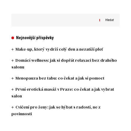
Hledat
Nejnovější příspěvky
Make-up, který vydrží celý den a nezatíží pleť
Domácí wellness: jak si dopřát relaxaci bez drahého
salonu
Menopauza bez tabu: co čekat a jak si pomoct
První erotická masáž v Praze: co čekat a jak vybrat
salon
Cvičení pro ženy: jak se hýbat s radostí, ne z
povinnosti