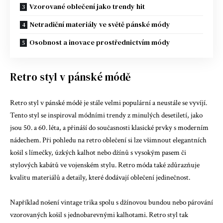
Vzorované oblečení jako trendy hit
Netradiční materiály ve světě pánské módy
Osobnost a inovace prostřednictvím módy
Retro styl v pánské módě
Retro styl v pánské módě je stále velmi populární a neustále se vyvíjí.
Tento styl se inspiroval módními trendy z minulých desetiletí, jako
jsou 50. a 60. léta, a přináší do současnosti klasické prvky s moderním
nádechem. Při pohledu na retro oblečení si lze všimnout elegantních
košil s límečky, úzkých kalhot nebo džínů s vysokým pasem či
stylových kabátů ve vojenském stylu. Retro móda také zdůrazňuje
kvalitu materiálů a detaily, které dodávají oblečení jedinečnost.
Například nošení vintage trika spolu s džínovou bundou nebo párování
vzorovaných košil s jednobarevnými kalhotami. Retro styl tak