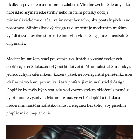
hladkým povrchem a minimem zdobení. Vhodně zvolené detaily jako
například asymetrické střihy nebo subtilní potisky dodají
minimalistickému outfitu zajímavost bez toho, aby poutaly přehnanou
pozornost. Minimalistický design tak umožňuje moderním mužům
vyjádřit svou osobnost prostřednictvím vkusné elegance a nenásilné
originality.
Moderním mužem stačí pouze pár kvalitních a vkusně zvolených
doplňků, které dokážou celý outfit dotvořit. Minimalistické hodinky s
jednoduchým ciferníkem, kožený pásek nebo elegantní peněženka jsou
ideálními volbami pro muže, kteří preferují minimalistický design.
Doplňky by měly být v souladu s celkovým stylem oblečení a neměly
by přehnaně vyčnívat. Minimalismus ve volbě doplňků tak dodá
moderním mužům sofistikovanost a eleganci bez toho, aby působili
přeplácaně či nepatřičně.