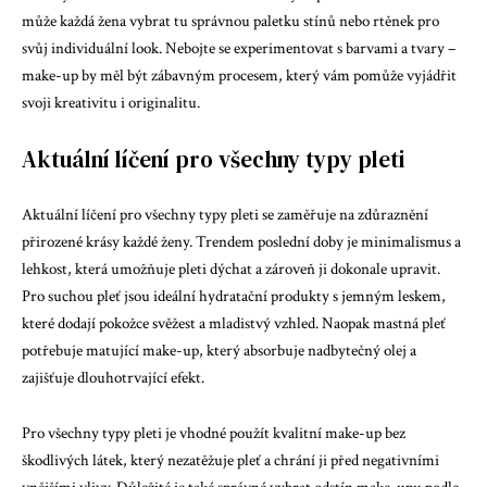
může každá žena vybrat tu správnou paletku stínů nebo rtěnek pro
svůj individuální look. Nebojte se experimentovat s barvami a tvary –
make-up by měl být zábavným procesem, který vám pomůže vyjádřit
svoji kreativitu i originalitu.
Aktuální líčení pro všechny typy pleti
Aktuální líčení pro všechny typy pleti se zaměřuje na zdůraznění
přirozené krásy každé ženy. Trendem poslední doby je minimalismus a
lehkost, která umožňuje pleti dýchat a zároveň ji dokonale upravit.
Pro suchou pleť jsou ideální hydratační produkty s jemným leskem,
které dodají pokožce svěžest a mladistvý vzhled. Naopak mastná pleť
potřebuje matující make-up, který absorbuje nadbytečný olej a
zajišťuje dlouhotrvající efekt.
Pro všechny typy pleti je vhodné použít kvalitní make-up bez
škodlivých látek, který nezatěžuje pleť a chrání ji před negativními