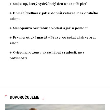
Make-up, který vydrží celý den a nezatíží pleť
Domácí wellness: jak si dopřát relaxaci bez drahého
salonu
Menopauza bez tabu: co čekat a jak si pomoct
První erotická masáž v Praze: co čekat a jak vybrat
salon
Cvičení pro ženy: jak se hýbat s radostí, ne z
povinnosti
DOPORUČUJEME