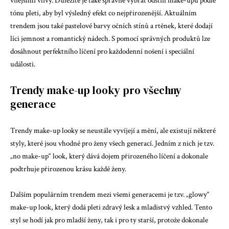
vnějšími vlivy. Důležité je také správné vybrat odstín make-upu podle
tónu pleti, aby byl výsledný efekt co nejpřirozenější. Aktuálním
trendem jsou také pastelové barvy očních stínů a rtěnek, které dodají
líci jemnost a romantický nádech. S pomocí správných produktů lze
dosáhnout perfektního líčení pro každodenní nošení i speciální
události.
Trendy make-up looky pro všechny
generace
Trendy make-up looky se neustále vyvíjejí a mění, ale existují některé
styly, které jsou vhodné pro ženy všech generací. Jedním z nich je tzv.
„no make-up“ look, který dává dojem přirozeného líčení a dokonale
podtrhuje přirozenou krásu každé ženy.
Dalším populárním trendem mezi všemi generacemi je tzv. „glowy“
make-up look, který dodá pleti zdravý lesk a mladistvý vzhled. Tento
styl se hodí jak pro mladší ženy, tak i pro ty starší, protože dokonale