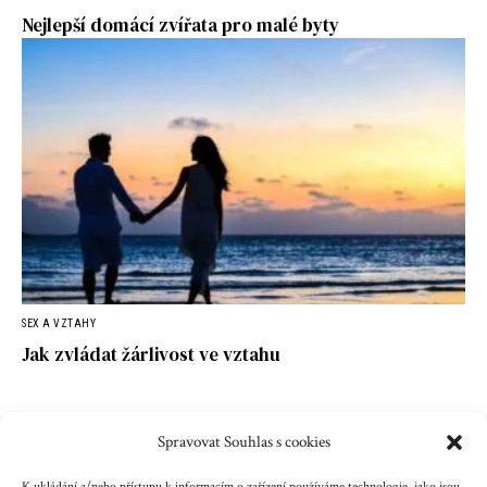
Nejlepší domácí zvířata pro malé byty
SEX A VZTAHY
Jak zvládat žárlivost ve vztahu
Spravovat Souhlas s cookies
Kontakt
Reklama
Cookies
Ochrana údajů
K ukládání a/nebo přístupu k informacím o zařízení používáme technologie, jako jsou