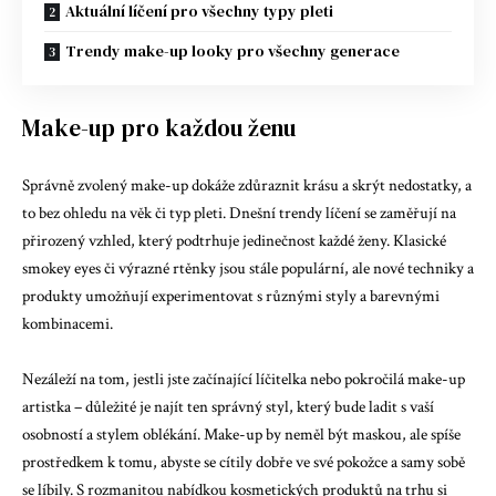
Aktuální líčení pro všechny typy pleti
Trendy make-up looky pro všechny generace
Make-up pro každou ženu
Správně zvolený make-up dokáže zdůraznit krásu a skrýt nedostatky, a
to bez ohledu na věk či typ pleti. Dnešní trendy líčení se zaměřují na
přirozený vzhled, který podtrhuje jedinečnost každé ženy. Klasické
smokey eyes či výrazné rtěnky jsou stále populární, ale nové techniky a
produkty umožňují experimentovat s různými styly a barevnými
kombinacemi.
Nezáleží na tom, jestli jste začínající líčitelka nebo pokročilá make-up
artistka – důležité je najít ten správný styl, který bude ladit s vaší
osobností a stylem oblékání. Make-up by neměl být maskou, ale spíše
prostředkem k tomu, abyste se cítily dobře ve své pokožce a samy sobě
se líbily. S rozmanitou nabídkou kosmetických produktů na trhu si