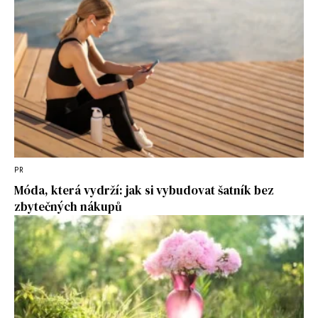
PR
Móda, která vydrží: jak si vybudovat šatník bez
zbytečných nákupů