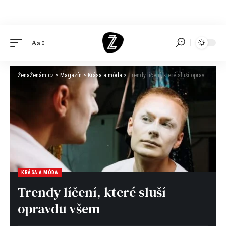
Aa
ŽenaŽenám.cz
>
Magazín
>
Krása a móda
>
Trendy líčení, které sluší opravdu všem
KRÁSA A MÓDA
Trendy líčení, které sluší
opravdu všem