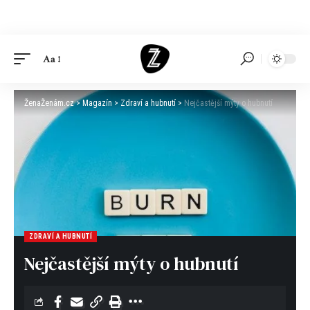
Aa
ŽenaŽenám.cz
>
Magazín
>
Zdraví a hubnutí
>
Nejčastější mýty o hubnutí
ZDRAVÍ A HUBNUTÍ
Nejčastější mýty o hubnutí