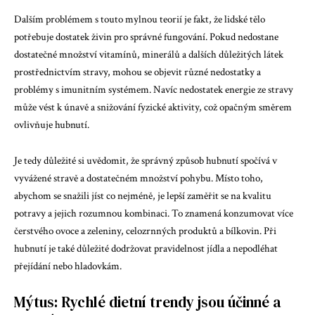
Dalším problémem s touto mylnou teorií je fakt, že lidské tělo
potřebuje dostatek živin pro správné fungování. Pokud nedostane
dostatečné množství vitamínů, minerálů a dalších důležitých látek
prostřednictvím stravy, mohou se objevit různé nedostatky a
problémy s imunitním systémem. Navíc nedostatek energie ze stravy
může vést k únavě a snižování fyzické aktivity, což opačným směrem
ovlivňuje hubnutí.
Je tedy důležité si uvědomit, že správný způsob hubnutí spočívá v
vyvážené stravě a dostatečném množství pohybu. Místo toho,
abychom se snažili jíst co nejméně, je lepší zaměřit se na kvalitu
potravy a jejich rozumnou kombinaci. To znamená konzumovat více
čerstvého ovoce a zeleniny, celozrnných produktů a bílkovin. Při
hubnutí je také důležité dodržovat pravidelnost jídla a nepodléhat
přejídání nebo hladovkám.
Mýtus: Rychlé dietní trendy jsou účinné a