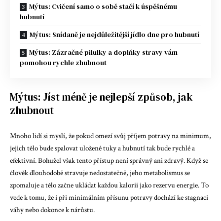
Mýtus: Cvičení samo o sobě stačí k úspěšnému
hubnutí
Mýtus: Snídaně je nejdůležitější jídlo dne pro hubnutí
Mýtus: Zázračné pilulky a doplňky stravy vám
pomohou rychle zhubnout
Mýtus: Jíst méně je nejlepší způsob, jak
zhubnout
Mnoho lidí si myslí, že pokud omezí svůj příjem potravy na minimum,
jejich tělo bude spalovat uložené tuky a hubnutí tak bude rychlé a
efektivní. Bohužel však tento přístup není správný ani zdravý. Když se
člověk dlouhodobě stravuje nedostatečně, jeho metabolismus se
zpomaluje a tělo začne ukládat každou kalorii jako rezervu energie. To
vede k tomu, že i při minimálním přísunu potravy dochází ke stagnaci
váhy nebo dokonce k nárůstu.