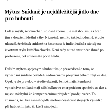
Mýtus: Snídaně je nejdůležitější jídlo dne
pro hubnutí
Lidé si myslí, že vynechání snídaně zpomaluje metabolismus a brání
jim v dosažení ideální váhy. Nicméně, není to tak jednoduché. Studie
ukazují, že účinek snídaně na hmotnost je individuální a závislý na
životním stylu každého člověka. Není tedy nutné sníst něco ihned po
probuzení, pokud nemáte pocit hladu.
Dalším mýtem spojeným s hubnutím je přesvědčení o tom, že
vynechání snídaně povede k nadměrnému přejídání během zbytku dne.
Opak je ale pravdou – studie ukazují, že lidé mající tendenci
vynechávat snídani mají nižší celkovou energetickou spotřebu za den a
nejsou náchylní ke kompenzačnímu přejídání později večer. To
znamená, že i bez ranního jídla mohou dosahovat stejných výsledků
při hubnutím jako ti, kteří ráno jedli.