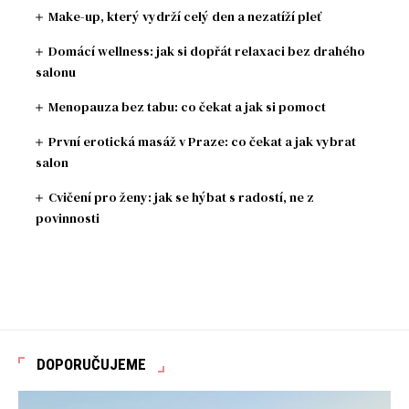
Make-up, který vydrží celý den a nezatíží pleť
Domácí wellness: jak si dopřát relaxaci bez drahého
salonu
Menopauza bez tabu: co čekat a jak si pomoct
První erotická masáž v Praze: co čekat a jak vybrat
salon
Cvičení pro ženy: jak se hýbat s radostí, ne z
povinnosti
DOPORUČUJEME