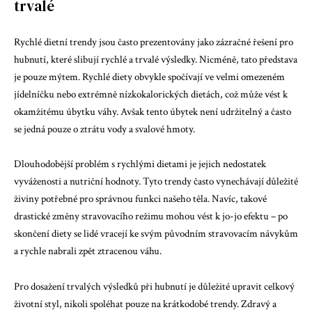
trvalé
Rychlé dietní trendy jsou často prezentovány jako zázračné řešení pro
hubnutí, které slibují rychlé a trvalé výsledky. Nicméně, tato představa
je pouze mýtem. Rychlé diety obvykle spočívají ve velmi omezeném
jídelníčku nebo extrémně nízkokalorických dietách, což může vést k
okamžitému úbytku váhy. Avšak tento úbytek není udržitelný a často
se jedná pouze o ztrátu vody a svalové hmoty.
Dlouhodobější problém s rychlými dietami je jejich nedostatek
vyváženosti a nutriční hodnoty. Tyto trendy často vynechávají důležité
živiny potřebné pro správnou funkci našeho těla. Navíc, takové
drastické změny stravovacího režimu mohou vést k jo-jo efektu – po
skončení diety se lidé vracejí ke svým původním stravovacím návykům
a rychle nabrali zpět ztracenou váhu.
Pro dosažení trvalých výsledků při hubnutí je důležité upravit celkový
životní styl, nikoli spoléhat pouze na krátkodobé trendy. Zdravý a