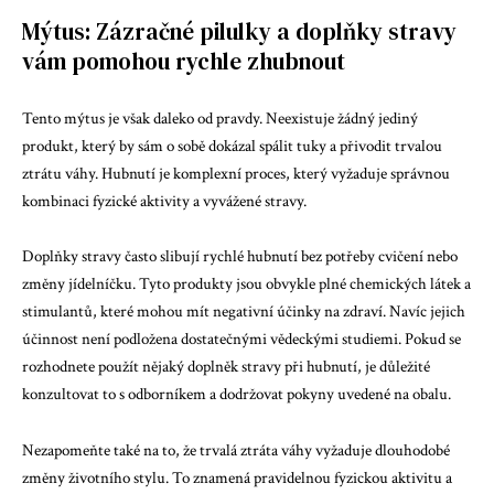
Mýtus: Zázračné pilulky a doplňky stravy
vám pomohou rychle zhubnout
Tento mýtus je však daleko od pravdy. Neexistuje žádný jediný
produkt, který by sám o sobě dokázal spálit tuky a přivodit trvalou
ztrátu váhy. Hubnutí je komplexní proces, který vyžaduje správnou
kombinaci fyzické aktivity a vyvážené stravy.
Doplňky stravy často slibují rychlé hubnutí bez potřeby cvičení nebo
změny jídelníčku. Tyto produkty jsou obvykle plné chemických látek a
stimulantů, které mohou mít negativní účinky na zdraví. Navíc jejich
účinnost není podložena dostatečnými vědeckými studiemi. Pokud se
rozhodnete použít nějaký doplněk stravy při hubnutí, je důležité
konzultovat to s odborníkem a dodržovat pokyny uvedené na obalu.
Nezapomeňte také na to, že trvalá ztráta váhy vyžaduje dlouhodobé
změny životního stylu. To znamená pravidelnou fyzickou aktivitu a