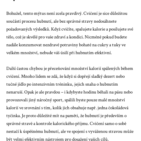
Bohužel, tento mýtus není zcela pravdivý. Cvičení je sice důležitou
součástí procesu hubnutí, ale bez správné stravy nedosáhnete
požadovaných výsledků. Když cvičíte, spalujete kalorie a posilujete své
tělo, což je skvělé pro vaše zdraví a kondici. Nicméně pokud budete
nadále konzumovat nezdravé potraviny bohaté na cukry a tuky ve
velkém množství, nebude váš úsilí při hubnutím efektivní.
Další častou chybou je přeceňování množství kalorií spálených během
cvičení. Mnoho lidem se zdá, že když si dopřejí sladký dezert nebo
tučné jídlo po intenzivním tréninku, jejich snaha o hubnutím
nenaruší. Opak je ale pravdou – i kdybyste hodinu běhali na pásu nebo
provozovali jiný náročný sport, spálili byste pouze malé množství
kalorií ve srovnání s tím, kolik jich obsahuje např. jedna čokoládová
tyčinka. Je proto důležité mít na paměti, že hubnutí je především o
správné stravě a kontrole kalorického příjmu. Cvičení samo o sobě
nestačí k úspěšnému hubnutí, ale ve spojení s vyváženou stravou může
být velmi efektivním nástrojem pro dosažení vašich cílů.