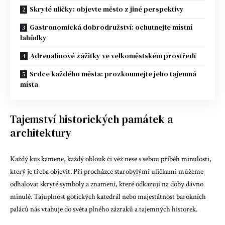
Skryté uličky: objevte město z jiné perspektivy
Gastronomická dobrodružství: ochutnejte místní
lahůdky
Adrenalinové zážitky ve velkoměstském prostředí
Srdce každého města: prozkoumejte jeho tajemná
místa
Tajemství historických památek a
architektury
Každý kus kamene, každý oblouk či věž nese s sebou příběh minulosti,
který je třeba objevit. Při procházce starobylými uličkami můžeme
odhalovat skryté symboly a znamení, které odkazují na doby dávno
minulé. Tajuplnost gotických katedrál nebo majestátnost barokních
paláců nás vtahuje do světa plného zázraků a tajemných historek.