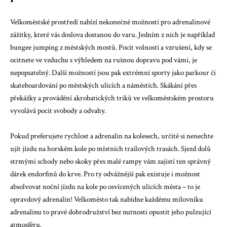
Velkoměstské prostředí nabízí nekonečné možnosti pro adrenalinové
zážitky, které vás doslova dostanou do varu. Jedním z nich je například
bungee jumping z městských mostů. Pocit volnosti a vzrušení, kdy se
ocitnete ve vzduchu s výhledem na rušnou dopravu pod vámi, je
nepopsatelný. Další možností jsou pak extrémní sporty jako parkour či
skateboardování po městských ulicích a náměstích. Skákání přes
překážky a provádění akrobatických triků ve velkoměstském prostoru
vyvolává pocit svobody a odvahy.
Pokud preferujete rychlost a adrenalin na kolesech, určitě si nenechte
ujít jízdu na horském kole po místních trailových trasách. Sjezd dolů
strmými schody nebo skoky přes malé rampy vám zajistí ten správný
dárek endorfinů do krve. Pro ty odvážnější pak existuje i možnost
absolvovat noční jízdu na kole po osvícených ulicích města – to je
opravdový adrenalin! Velkoměsto tak nabídne každému milovníku
adrenalinu to pravé dobrodružství bez nutnosti opustit jeho pulzující
atmosféru.