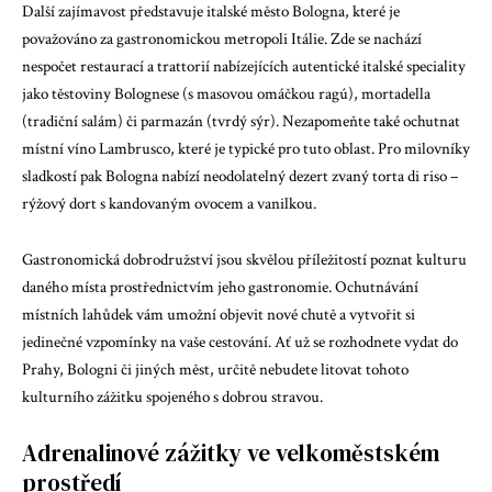
Další zajímavost představuje italské město Bologna, které je
považováno za gastronomickou metropoli Itálie. Zde se nachází
nespočet restaurací a trattorií nabízejících autentické italské speciality
jako těstoviny Bolognese (s masovou omáčkou ragú), mortadella
(tradiční salám) či parmazán (tvrdý sýr). Nezapomeňte také ochutnat
místní víno Lambrusco, které je typické pro tuto oblast. Pro milovníky
sladkostí pak Bologna nabízí neodolatelný dezert zvaný torta di riso –
rýžový dort s kandovaným ovocem a vanilkou.
Gastronomická dobrodružství jsou skvělou příležitostí poznat kulturu
daného místa prostřednictvím jeho gastronomie. Ochutnávání
místních lahůdek vám umožní objevit nové chutě a vytvořit si
jedinečné vzpomínky na vaše cestování. Ať už se rozhodnete vydat do
Prahy, Bologni či jiných měst, určitě nebudete litovat tohoto
kulturního zážitku spojeného s dobrou stravou.
Adrenalinové zážitky ve velkoměstském
prostředí