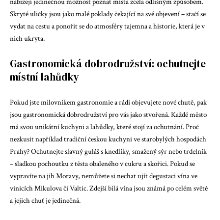
nabízejí jedinečnou možnost poznat místa zcela odlišným způsobem.
Skryté uličky jsou jako malé poklady čekající na své objevení – stačí se
vydat na cestu a ponořit se do atmosféry tajemna a historie, která je v
nich ukryta.
Gastronomická dobrodružství: ochutnejte
místní lahůdky
Pokud jste milovníkem gastronomie a rádi objevujete nové chutě, pak
jsou gastronomická dobrodružství pro vás jako stvořená. Každé město
má svou unikátní kuchyni a lahůdky, které stojí za ochutnání. Proč
nezkusit například tradiční českou kuchyni ve starobylých hospodách
Prahy? Ochutnejte slavný guláš s knedlíky, smažený sýr nebo trdelník
– sladkou pochoutku z těsta obaleného v cukru a skořici. Pokud se
vypravíte na jih Moravy, nemůžete si nechat ujít degustaci vína ve
vinicích Mikulova či Valtic. Zdejší bílá vína jsou známá po celém světě
a jejich chuť je jedinečná.