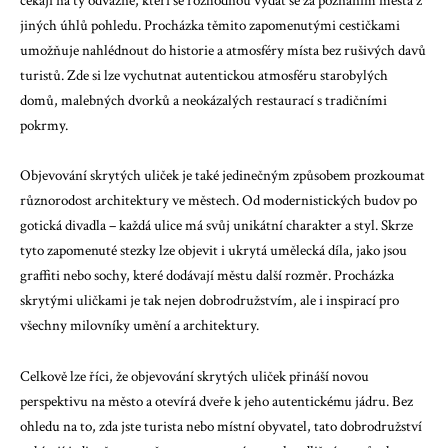
čekají na ty odvážné, kteří se rozhodnou vydat se za poznáním města z
jiných úhlů pohledu. Procházka těmito zapomenutými cestičkami
umožňuje nahlédnout do historie a atmosféry místa bez rušivých davů
turistů. Zde si lze vychutnat autentickou atmosféru starobylých
domů, malebných dvorků a neokázalých restaurací s tradičními
pokrmy.
Objevování skrytých uliček je také jedinečným způsobem prozkoumat
různorodost architektury ve městech. Od modernistických budov po
gotická divadla – každá ulice má svůj unikátní charakter a styl. Skrze
tyto zapomenuté stezky lze objevit i ukrytá umělecká díla, jako jsou
graffiti nebo sochy, které dodávají městu další rozměr. Procházka
skrytými uličkami je tak nejen dobrodružstvím, ale i inspirací pro
všechny milovníky umění a architektury.
Celkově lze říci, že objevování skrytých uliček přináší novou
perspektivu na město a otevírá dveře k jeho autentickému jádru. Bez
ohledu na to, zda jste turista nebo místní obyvatel, tato dobrodružství