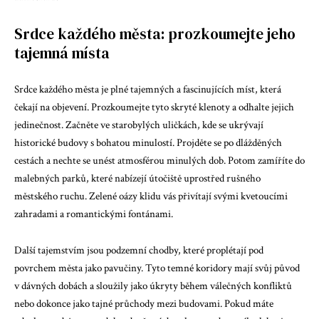
Srdce každého města: prozkoumejte jeho
tajemná místa
Srdce každého města je plné tajemných a fascinujících míst, která
čekají na objevení. Prozkoumejte tyto skryté klenoty a odhalte jejich
jedinečnost. Začněte ve starobylých uličkách, kde se ukrývají
historické budovy s bohatou minulostí. Projděte se po dlážděných
cestách a nechte se unést atmosférou minulých dob. Potom zamíříte do
malebných parků, které nabízejí útočiště uprostřed rušného
městského ruchu. Zelené oázy klidu vás přivítají svými kvetoucími
zahradami a romantickými fontánami.
Další tajemstvím jsou podzemní chodby, které proplétají pod
povrchem města jako pavučiny. Tyto temné koridory mají svůj původ
v dávných dobách a sloužily jako úkryty během válečných konfliktů
nebo dokonce jako tajné průchody mezi budovami. Pokud máte