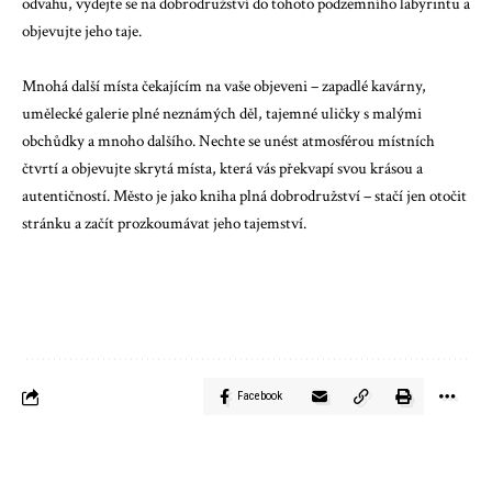
odvahu, vydejte se na dobrodružství do tohoto podzemního labyrintu a
objevujte jeho taje.
Mnohá další místa čekajícím na vaše objeveni – zapadlé kavárny,
umělecké galerie plné neznámých děl, tajemné uličky s malými
obchůdky a mnoho dalšího. Nechte se unést atmosférou místních
čtvrtí a objevujte skrytá místa, která vás překvapí svou krásou a
autentičností. Město je jako kniha plná dobrodružství – stačí jen otočit
stránku a začít prozkoumávat jeho tajemství.
Facebook