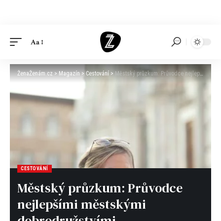
Aa
ŽenaŽenám.cz
>
Magazín
>
Cestování
>
Městský průzkum: Průvodce nejlepšími městskými dobrodružstvími
CESTOVÁNÍ
Městský průzkum: Průvodce
nejlepšími městskými
dobrodružstvími