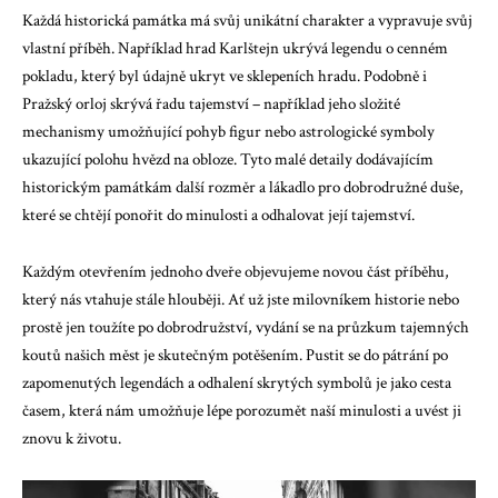
Každá historická památka má svůj unikátní charakter a vypravuje svůj
vlastní příběh. Například hrad Karlštejn ukrývá legendu o cenném
pokladu, který byl údajně ukryt ve sklepeních hradu. Podobně i
Pražský orloj skrývá řadu tajemství – například jeho složité
mechanismy umožňující pohyb figur nebo astrologické symboly
ukazující polohu hvězd na obloze. Tyto malé detaily dodávajícím
historickým památkám další rozměr a lákadlo pro dobrodružné duše,
které se chtějí ponořit do minulosti a odhalovat její tajemství.
Každým otevřením jednoho dveře objevujeme novou část příběhu,
který nás vtahuje stále hlouběji. Ať už jste milovníkem historie nebo
prostě jen toužíte po dobrodružství, vydání se na průzkum tajemných
koutů našich měst je skutečným potěšením. Pustit se do pátrání po
zapomenutých legendách a odhalení skrytých symbolů je jako cesta
časem, která nám umožňuje lépe porozumět naší minulosti a uvést ji
znovu k životu.