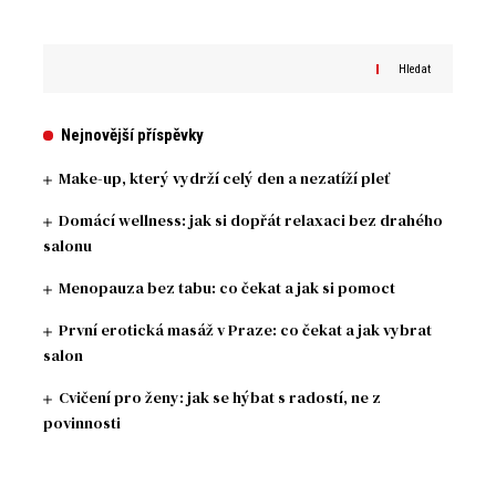
Hledat
Nejnovější příspěvky
Make-up, který vydrží celý den a nezatíží pleť
Domácí wellness: jak si dopřát relaxaci bez drahého
salonu
Menopauza bez tabu: co čekat a jak si pomoct
První erotická masáž v Praze: co čekat a jak vybrat
salon
Cvičení pro ženy: jak se hýbat s radostí, ne z
povinnosti