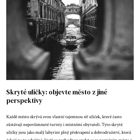
Skryté uličky: objevte město z jiné
perspektivy
Každé město skrývá svou vlastní tajemnou síť uliček, které často
zůstávají nepovšimnuté turisty i místními obyvateli. Tyto skryté
uličky jsou jako malý labyrint plný překvapení a dobrodružství, která