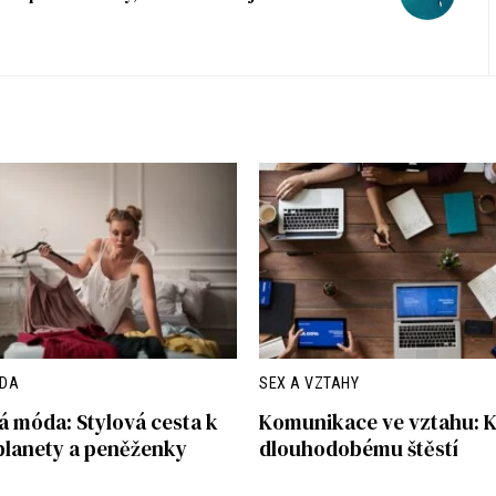
ÓDA
SEX A VZTAHY
á móda: Stylová cesta k
Komunikace ve vztahu: Kl
planety a peněženky
dlouhodobému štěstí