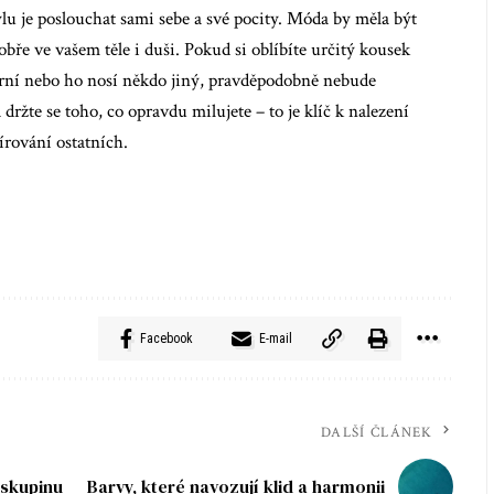
u je poslouchat sami sebe a své pocity. Móda by měla být
obře ve vašem těle i duši. Pokud si oblíbíte určitý kousek
lární nebo ho nosí někdo jiný, pravděpodobně nebude
 držte se toho, co opravdu milujete – to je klíč k nalezení
rování ostatních.
Facebook
E-mail
DALŠÍ ČLÁNEK
 skupinu
Barvy, které navozují klid a harmonii