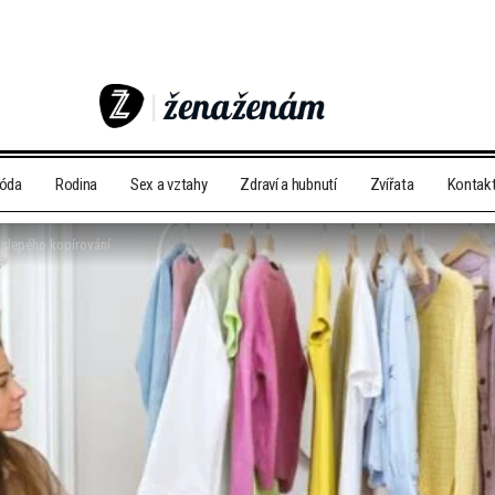
móda
Rodina
Sex a vztahy
Zdraví a hubnutí
Zvířata
Kontak
z slepého kopírování