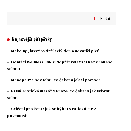
Hledat
Nejnovější příspěvky
Make-up, který vydrží celý den a nezatíží pleť
Domácí wellness: jak si dopřát relaxaci bez drahého
salonu
Menopauza bez tabu: co čekat a jak si pomoct
První erotická masáž v Praze: co čekat a jak vybrat
salon
Cvičení pro ženy: jak se hýbat s radostí, ne z
povinnosti