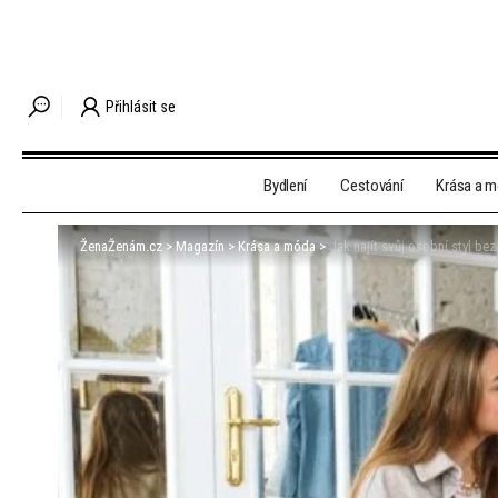
Přihlásit se
Bydlení
Cestování
Krása a 
ŽenaŽenám.cz
>
Magazín
>
Krása a móda
>
Jak najít svůj osobní styl be