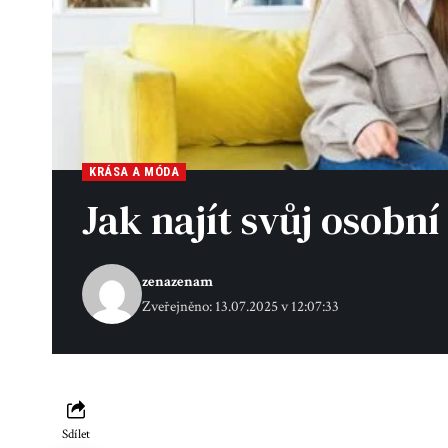
KRÁSA A MÓDA
Jak najít svůj osobní
zenazenam
Zveřejněno: 13.07.2025 v 12:07:33
Sdílet