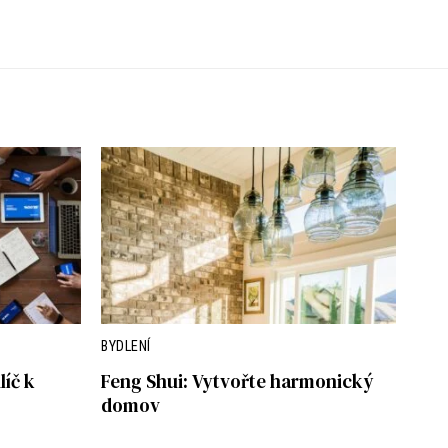
BYDLENÍ
íč k
Feng Shui: Vytvořte harmonický
domov