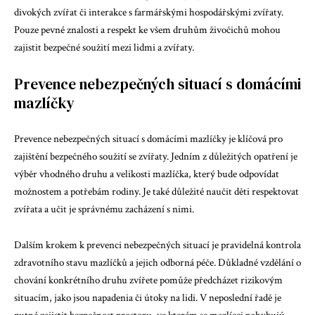
divokých zvířat či interakce s farmářskými hospodářskými zvířaty.
Pouze pevné znalosti a respekt ke všem druhům živočichů mohou
zajistit bezpečné soužití mezi lidmi a zvířaty.
Prevence nebezpečných situací s domácími
mazlíčky
Prevence nebezpečných situací s domácími mazlíčky je klíčová pro
zajištění bezpečného soužití se zvířaty. Jedním z důležitých opatření je
výběr vhodného druhu a velikosti mazlíčka, který bude odpovídat
možnostem a potřebám rodiny. Je také důležité naučit děti respektovat
zvířata a učit je správnému zacházení s nimi.
Dalším krokem k prevenci nebezpečných situací je pravidelná kontrola
zdravotního stavu mazlíčků a jejich odborná péče. Důkladné vzdělání o
chování konkrétního druhu zvířete pomůže předcházet rizikovým
situacím, jako jsou napadenia či útoky na lidi. V neposlední řadě je