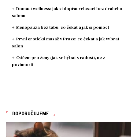
Domácí wellness: jak si dopřát relaxaci bez drahého
salonu
Menopauza bez tabu: co čekat a jak si pomoct
První erotická masáž v Praze: co čekat a jak vybrat
salon
Cvičení pro ženy: jak se hýbat s radostí, ne z
povinnosti
DOPORUČUJEME