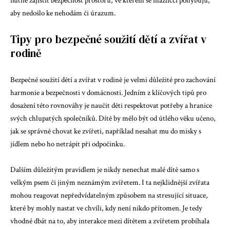
nutné zajistit bezpečnost prostoru, ve kterém se mazlícci pohybujú,
aby nedošlo ke nehodám či úrazum.
Tipy pro bezpečné soužití dětí a zvířat v
rodině
Bezpečné soužití dětí a zvířat v rodině je velmi důležité pro zachování
harmonie a bezpečnosti v domácnosti. Jedním z klíčových tipů pro
dosažení této rovnováhy je naučit děti respektovat potřeby a hranice
svých chlupatých společníků. Dítě by mělo být od útlého věku učeno,
jak se správně chovat ke zvířeti, například nesahat mu do misky s
jídlem nebo ho netrápit při odpočinku.
Dalším důležitým pravidlem je nikdy nenechat malé dítě samo s
velkým psem či jiným neznámým zvířetem. I ta nejklidnější zvířata
mohou reagovat nepředvídatelným způsobem na stresující situace,
které by mohly nastat ve chvíli, kdy není nikdo přítomen. Je tedy
vhodné dbát na to, aby interakce mezi dítětem a zvířetem probíhala