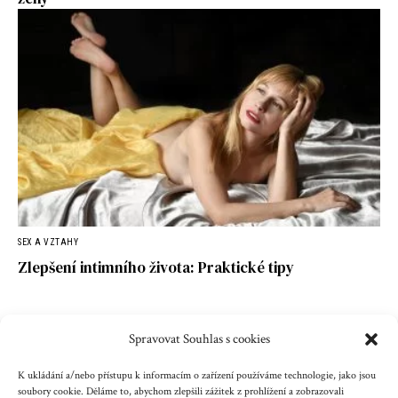
SEX A VZTAHY
Zlepšení intimního života: Praktické tipy
Spravovat Souhlas s cookies
Kontakt
Reklama
Cookies
Ochrana údajů
K ukládání a/nebo přístupu k informacím o zařízení používáme technologie, jako jsou
soubory cookie. Děláme to, abychom zlepšili zážitek z prohlížení a zobrazovali