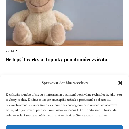
ZVÍŘATA
Nejlepší hračky a doplňky pro domácí zvířata
Spravovat Souhlas s cookies
Kontakt
Reklama
Cookies
Ochrana údajů
K ukládání a/nebo přístupu k informacím o zařízení používáme technologie, jako jsou
soubory cookie. Děláme to, abychom zlepšili zážitek z prohlížení a zobrazovali
personalizované reklamy. Souhlas s těmito technologiemi nám umožní zpracovávat
Copyright © 2023 zenazenam.cz
údaje, jako je chování při procházení nebo jedinečná ID na tomto webu. Nesouhlas
nebo odvolání souhlasu může nepříznivě ovlivnit určité vlastnosti a funkce.
Obsah serveru je chráněn autorským právem. Jakékoli užití
obsahu serveru včetně publikování nebo jiného