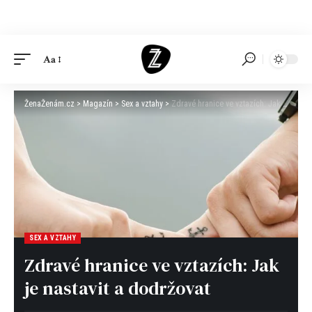
Aa
ŽenaŽenám.cz
>
Magazín
>
Sex a vztahy
>
Zdravé hranice ve vztazích: Jak je nastavit a dodržovat
SEX A VZTAHY
Zdravé hranice ve vztazích: Jak
je nastavit a dodržovat