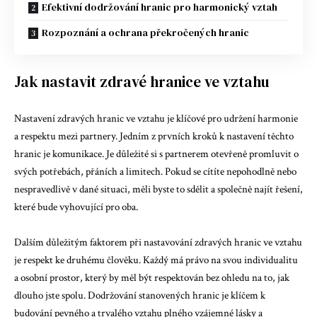
Efektivní dodržování hranic pro harmonický vztah
Rozpoznání a ochrana překročených hranic
Jak nastavit zdravé hranice ve vztahu
Nastavení zdravých hranic ve vztahu je klíčové pro udržení harmonie
a respektu mezi partnery. Jedním z prvních kroků k nastavení těchto
hranic je komunikace. Je důležité si s partnerem otevřeně promluvit o
svých potřebách, přáních a limitech. Pokud se cítíte nepohodlně nebo
nespravedlivě v dané situaci, měli byste to sdělit a společně najít řešení,
které bude vyhovující pro oba.
Dalším důležitým faktorem při nastavování zdravých hranic ve vztahu
je respekt ke druhému člověku. Každý má právo na svou individualitu
a osobní prostor, který by měl být respektován bez ohledu na to, jak
dlouho jste spolu. Dodržování stanovených hranic je klíčem k
budování pevného a trvalého vztahu plného vzájemné lásky a