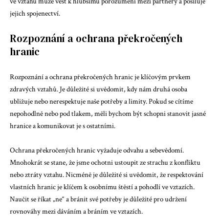
ve vztahu může vést k hlubšímu porozumění mezi partnery a posiluje
jejich spojenectví.
Rozpoznání a ochrana překročených
hranic
Rozpoznání a ochrana překročených hranic je klíčovým prvkem
zdravých vztahů. Je důležité si uvědomit, kdy nám druhá osoba
ubližuje nebo nerespektuje naše potřeby a limity. Pokud se cítíme
nepohodlně nebo pod tlakem, měli bychom být schopni stanovit jasné
hranice a komunikovat je s ostatními.
Ochrana překročených hranic vyžaduje odvahu a sebevědomí.
Mnohokrát se stane, že jsme ochotni ustoupit ze strachu z konfliktu
nebo ztráty vztahu. Nicméně je důležité si uvědomit, že respektování
vlastních hranic je klíčem k osobnímu štěstí a pohodlí ve vztazích.
Naučit se říkat „ne“ a bránit své potřeby je důležité pro udržení
rovnováhy mezi dáváním a bráním ve vztazích.