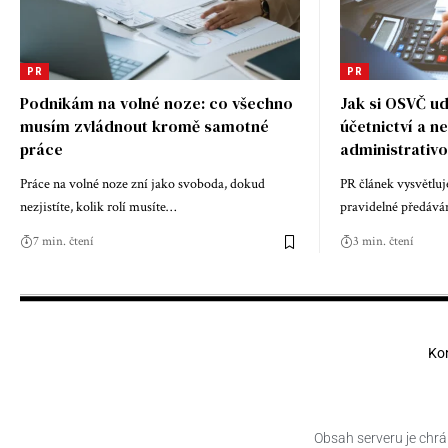
PR
PR
Podnikám na volné noze: co všechno
Jak si OSVČ ud
musím zvládnout kromě samotné
účetnictví a ne
práce
administrativ
Práce na volné noze zní jako svoboda, dokud
PR článek vysvětluj
nezjistíte, kolik rolí musíte
…
pravidelné předává
7 min. čtení
3 min. čtení
Ko
Obsah serveru je chrá