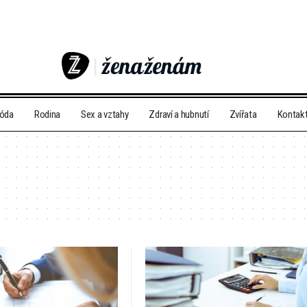
móda
Rodina
Sex a vztahy
Zdraví a hubnutí
Zvířata
Kontak