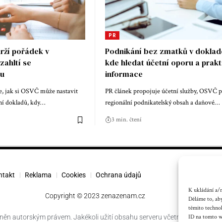
PR
rží pořádek v
Podnikání bez zmatků v doklad
zahltí se
kde hledat účetní oporu a prakt
ou
informace
e, jak si OSVČ může nastavit
PR článek propojuje účetní služby, OSVČ 
ní dokladů, kdy
…
regionální podnikatelský obsah a daňové
…
3 min. čtení
ntakt
Reklama
Cookies
Ochrana údajů
K ukládání a/n
Copyright © 2023 zenazenam.cz
Děláme to, aby
těmito techno
něn autorským právem. Jakékoli užití obsahu serveru včetně publikování
ID na tomto we