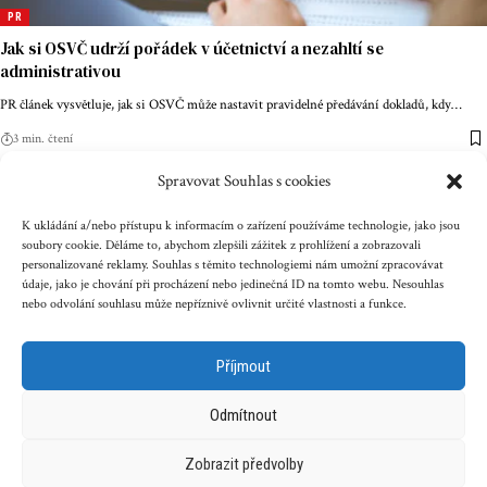
PR
Jak si OSVČ udrží pořádek v účetnictví a nezahltí se
administrativou
PR článek vysvětluje, jak si OSVČ může nastavit pravidelné předávání dokladů, kdy
…
3 min. čtení
Spravovat Souhlas s cookies
Kontakt
Reklama
Cookies
Ochrana údajů
K ukládání a/nebo přístupu k informacím o zařízení používáme technologie, jako jsou
soubory cookie. Děláme to, abychom zlepšili zážitek z prohlížení a zobrazovali
personalizované reklamy. Souhlas s těmito technologiemi nám umožní zpracovávat
Copyright © 2023 zenazenam.cz
údaje, jako je chování při procházení nebo jedinečná ID na tomto webu. Nesouhlas
nebo odvolání souhlasu může nepříznivě ovlivnit určité vlastnosti a funkce.
Obsah serveru je chráněn autorským právem. Jakékoli užití
obsahu serveru včetně publikování nebo jiného
Příjmout
šíření obsahu serveru je bez písemného souhlasu těchto
společností zakázáno.
Odmítnout
Zobrazit předvolby
Související magazíny pro ženy a příběhy: