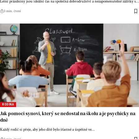
Letní prázdniny jsou ideální čas na společná dobrodružství a nezapomenutelné zážitky s
…
3 min. čtení
RODINA
Jak pomoci synovi, který se nedostal na školu a je psychicky na
dně
Každý rodič si přeje, aby jeho dítě bylo šťastné a úspěšné ve
…