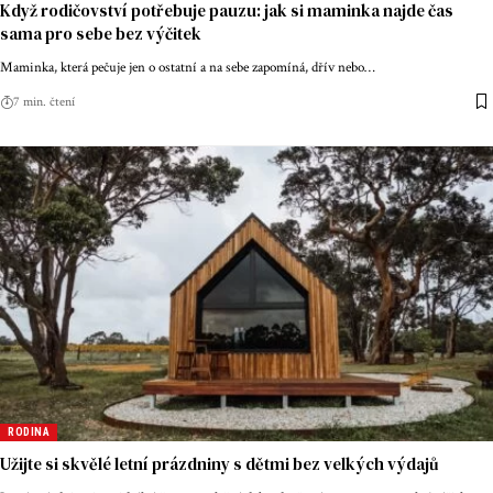
Když rodičovství potřebuje pauzu: jak si maminka najde čas
sama pro sebe bez výčitek
Maminka, která pečuje jen o ostatní a na sebe zapomíná, dřív nebo
…
7 min. čtení
RODINA
Užijte si skvělé letní prázdniny s dětmi bez velkých výdajů