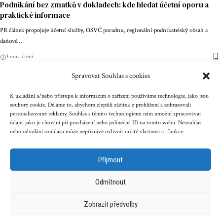
Podnikání bez zmatků v dokladech: kde hledat účetní oporu a
praktické informace
PR článek propojuje účetní služby, OSVČ poradnu, regionální podnikatelský obsah a
daňové
…
3 min. čtení
Spravovat Souhlas s cookies
Kontakt
Reklama
Cookies
Ochrana údajů
K ukládání a/nebo přístupu k informacím o zařízení používáme technologie, jako jsou
soubory cookie. Děláme to, abychom zlepšili zážitek z prohlížení a zobrazovali
personalizované reklamy. Souhlas s těmito technologiemi nám umožní zpracovávat
Copyright © 2023 zenazenam.cz
údaje, jako je chování při procházení nebo jedinečná ID na tomto webu. Nesouhlas
nebo odvolání souhlasu může nepříznivě ovlivnit určité vlastnosti a funkce.
Obsah serveru je chráněn autorským právem. Jakékoli užití
obsahu serveru včetně publikování nebo jiného
Příjmout
šíření obsahu serveru je bez písemného souhlasu těchto
společností zakázáno.
Odmítnout
Zobrazit předvolby
Související magazíny pro ženy a příběhy:
NámŽenám.eu
|
DotekSlova.cz
|
ChyběloMálo.cz
|
CZIN.eu
|
Osobní stránky