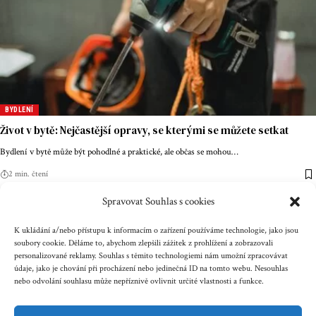
BYDLENÍ
Život v bytě: Nejčastější opravy, se kterými se můžete setkat
Bydlení v bytě může být pohodlné a praktické, ale občas se mohou
…
2 min. čtení
Spravovat Souhlas s cookies
Kontakt
Reklama
Cookies
Ochrana údajů
K ukládání a/nebo přístupu k informacím o zařízení používáme technologie, jako jsou
soubory cookie. Děláme to, abychom zlepšili zážitek z prohlížení a zobrazovali
personalizované reklamy. Souhlas s těmito technologiemi nám umožní zpracovávat
Copyright © 2023 zenazenam.cz
údaje, jako je chování při procházení nebo jedinečná ID na tomto webu. Nesouhlas
nebo odvolání souhlasu může nepříznivě ovlivnit určité vlastnosti a funkce.
Obsah serveru je chráněn autorským právem. Jakékoli užití
obsahu serveru včetně publikování nebo jiného