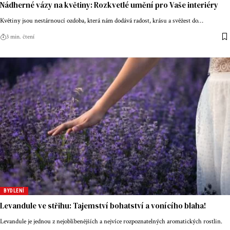
Nádherné vázy na květiny: Rozkvetlé umění pro Vaše interiéry
Květiny jsou nestárnoucí ozdoba, která nám dodává radost, krásu a svěžest do
…
3 min. čtení
BYDLENÍ
Levandule ve střihu: Tajemství bohatství a vonícího blaha!
Levandule je jednou z nejoblíbenějších a nejvíce rozpoznatelných aromatických rostlin.