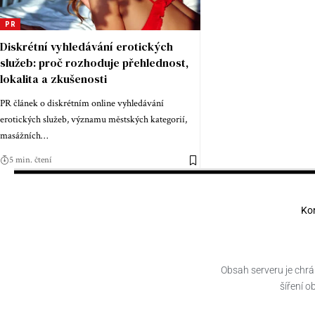
PR
Diskrétní vyhledávání erotických
služeb: proč rozhoduje přehlednost,
lokalita a zkušenosti
PR článek o diskrétním online vyhledávání
erotických služeb, významu městských kategorií,
masážních
…
5 min. čtení
Ko
Obsah serveru je chrá
šíření 