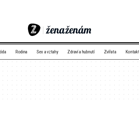
móda
Rodina
Sex a vztahy
Zdraví a hubnutí
Zvířata
Kontak