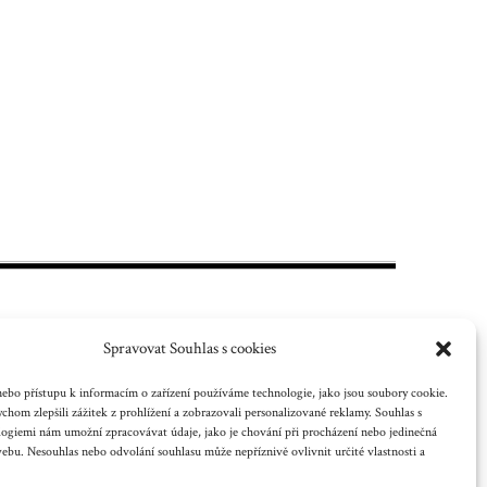
Spravovat Souhlas s cookies
ebo přístupu k informacím o zařízení používáme technologie, jako jsou soubory cookie.
chom zlepšili zážitek z prohlížení a zobrazovali personalizované reklamy. Souhlas s
 nebo jiného
logiemi nám umožní zpracovávat údaje, jako je chování při procházení nebo jedinečná
bu. Nesouhlas nebo odvolání souhlasu může nepříznivě ovlivnit určité vlastnosti a