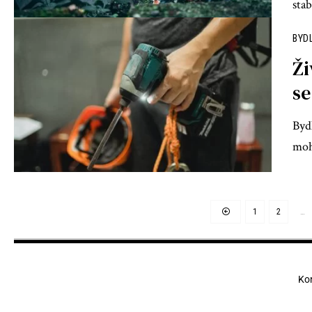
stab
BYD
Ži
se
Byd
moh
1
2
…
Ko