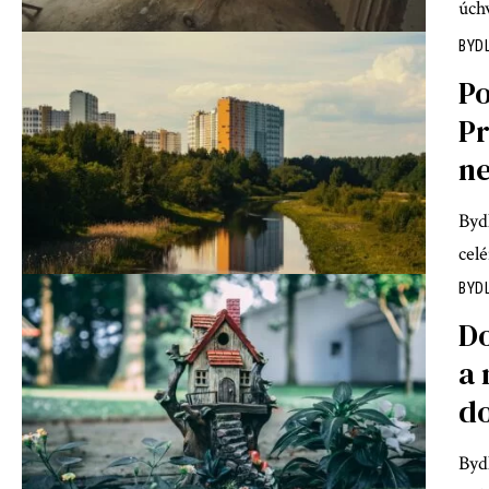
úch
BYD
Po
P
n
Byd
cel
BYD
D
a 
d
Byd