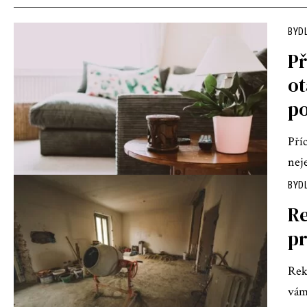
BYD
Př
ot
po
Pří
neje
BYD
Re
pr
Rek
vám