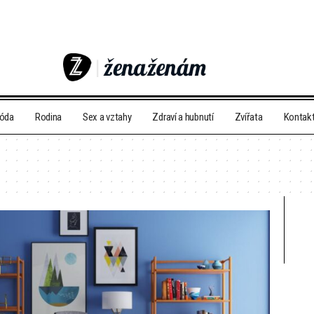
móda
Rodina
Sex a vztahy
Zdraví a hubnutí
Zvířata
Kontak