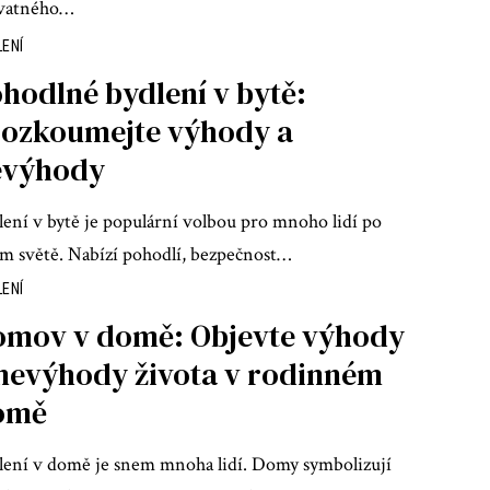
vatného
…
LENÍ
hodlné bydlení v bytě:
rozkoumejte výhody a
evýhody
lení v bytě je populární volbou pro mnoho lidí po
ém světě. Nabízí pohodlí, bezpečnost
…
LENÍ
omov v domě: Objevte výhody
nevýhody života v rodinném
omě
lení v domě je snem mnoha lidí. Domy symbolizují