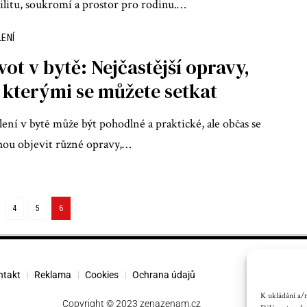
ilitu, soukromí a prostor pro rodinu.
…
LENÍ
vot v bytě: Nejčastější opravy,
 kterými se můžete setkat
lení v bytě může být pohodlné a praktické, ale občas se
ou objevit různé opravy,
…
4
5
6
ntakt
Reklama
Cookies
Ochrana údajů
K ukládání a/n
Copyright © 2023 zenazenam.cz