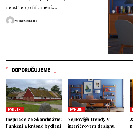
neustále vyvíjí a mění.
…
zenazenam
DOPORUČUJEME
BYDLENÍ
BYDLENÍ
Inspirace ze Skandinávie:
Nejnovější trendy v
J
Funkční a krásné bydlení
interiérovém designu
n