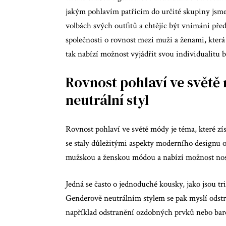
jakým pohlavím patřícím do určité skupiny jsme
volbách svých outfitů a chtějíc být vnímáni pře
společnosti o rovnost mezi muži a ženami, která
tak nabízí možnost vyjádřit svou individualitu b
Rovnost pohlaví ve světě
neutrální styl
Rovnost pohlaví ve světě módy je téma, které zís
se staly důležitými aspekty moderního designu o
mužskou a ženskou módou a nabízí možnost nosi
Jedná se často o jednoduché kousky, jako jsou tr
Genderově neutrálním stylem se pak myslí odst
například odstranění ozdobných prvků nebo bar