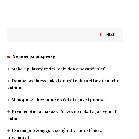
Hledat
Nejnovější příspěvky
Make-up, který vydrží celý den a nezatíží pleť
Domácí wellness: jak si dopřát relaxaci bez drahého
salonu
Menopauza bez tabu: co čekat a jak si pomoct
První erotická masáž v Praze: co čekat a jak vybrat
salon
Cvičení pro ženy: jak se hýbat s radostí, ne z
povinnosti