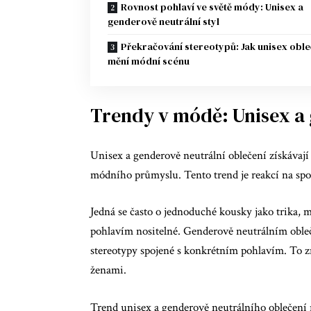
Rovnost pohlaví ve světě módy: Unisex a
genderově neutrální styl
Překračování stereotypů: Jak unisex oble
mění módní scénu
Trendy v módě: Unisex a 
Unisex a genderově neutrální oblečení získávají
módního průmyslu. Tento trend je reakcí na sp
Jedná se často o jednoduché kousky jako trika, 
pohlavím nositelné. Genderově neutrálním oble
stereotypy spojené s konkrétním pohlavím. To 
ženami.
Trend unisex a genderově neutrálního oblečení re