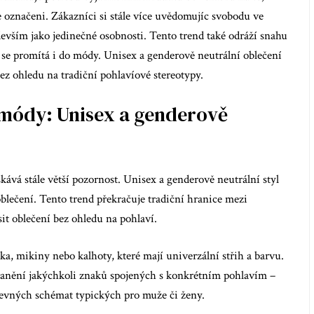
 označeni. Zákazníci si stále více uvědomujíc svobodu ve
devším jako jedinečné osobnosti. Tento trend také odráží snahu
 se promítá i do módy. Unisex a genderově neutrální oblečení
ez ohledu na tradiční pohlavíové stereotypy.
 módy: Unisex a genderově
kává stále větší pozornost. Unisex a genderově neutrální styl
blečení. Tento trend překračuje tradiční hranice mezi
t oblečení bez ohledu na pohlaví.
ika, mikiny nebo kalhoty, které mají univerzální střih a barvu.
ranění jakýchkoli znaků spojených s konkrétním pohlavím –
evných schémat typických pro muže či ženy.