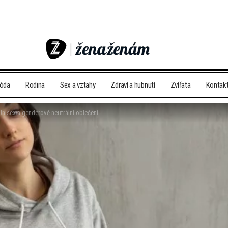
móda
Rodina
Sex a vztahy
Zdraví a hubnutí
Zvířata
Kontak
Unisex a genderově neutrální oblečení