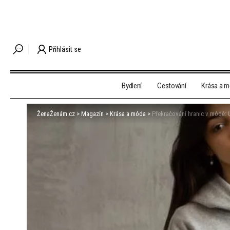
Přihlásit se
Bydlení
Cestování
Krása a 
ŽenaŽenám.cz
>
Magazín
>
Krása a móda
>
Překračování hranic v módě: 