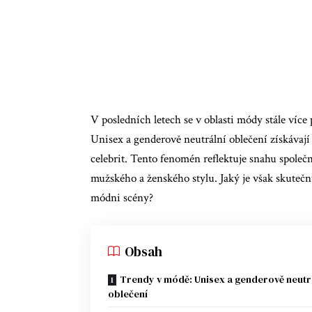
V posledních letech se v oblasti módy stále více
Unisex a genderově neutrální oblečení získávají 
celebrit. Tento fenomén reflektuje snahu společ
mužského a ženského stylu. Jaký je však skuteč
módni scény?
Obsah
Trendy v módě: Unisex a genderově neutr
oblečení