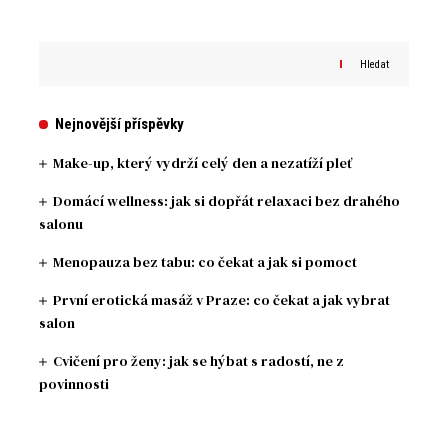
Hledat
Nejnovější příspěvky
Make-up, který vydrží celý den a nezatíží pleť
Domácí wellness: jak si dopřát relaxaci bez drahého
salonu
Menopauza bez tabu: co čekat a jak si pomoct
První erotická masáž v Praze: co čekat a jak vybrat
salon
Cvičení pro ženy: jak se hýbat s radostí, ne z
povinnosti