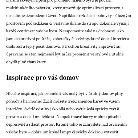
Dalším skvělým tipem pro proměnu malého bytu je použití
multifunkčního nábytku, který umožňuje optimalizaci prostoru a
usnadňuje dennodenní život. Například rozkládací pohovky s úložným
prostorem pod sedákem či vestavné skříně do stropu dokonale využijí
každý centimetr vašeho bytu. Nezapomeňte také na drobnosti jako
jsou dekorativní polštáře, koberečky či květiny, které dodají interiéru
osobitost a teplý pocit domova. S trochou kreativity a správnými
úpravami se i ten nejmenší byt může proměnit ve stylové a útulné
obydlí plné charakteru.
Inspirace pro váš domov
Hledáte inspiraci, jak proměnit váš malý byt v útulný domov plný
pohody a harmonie? Začít můžete třeba změnou barev ve vašem
interiéru. Světlé odstíny jako bílá nebo světle šedá opticky zvětší
prostor a dodají mu lehkost. Naopak tmavé barvy mohou působit
depresivně a stlačit prostor. Kromě toho se zamyslete nad osvícením
vašeho bytu – dobře umístěné lampy či svíčky dokážou vytvořit