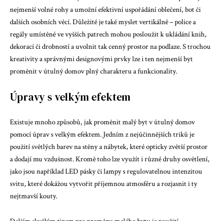
nejmenší volné rohy a umožní efektivní uspořádání oblečení, bot či
dalších osobních věcí. Důležité je také myslet vertikálně – police a
regály umístěné ve vyšších patrech mohou posloužit k ukládání knih,
dekorací či drobností a uvolnit tak cenný prostor na podlaze. S trochou
kreativity a správnými designovými prvky lze i ten nejmenší byt
proměnit v útulný domov plný charakteru a funkcionality.
Úpravy s velkým efektem
Existuje mnoho způsobů, jak proměnit malý byt v útulný domov
pomocí úprav s velkým efektem. Jedním z nejúčinnějších triků je
použití světlých barev na stěny a nábytek, které opticky zvětší prostor
a dodají mu vzdušnost. Kromě toho lze využít i různé druhy osvětlení,
jako jsou například LED pásky či lampy s regulovatelnou intenzitou
svitu, které dokážou vytvořit příjemnou atmosféru a rozjasnit i ty
nejtmavší kouty.