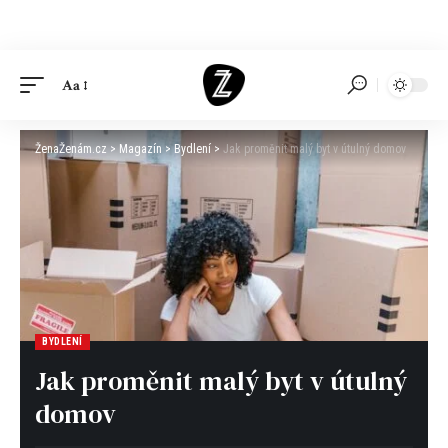
Aa
ŽenaŽenám.cz
>
Magazín
>
Bydlení
>
Jak proměnit malý byt v útulný domov
BYDLENÍ
Jak proměnit malý byt v útulný
domov